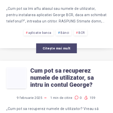
EROARE?
GEORGE
„Cum pot sa îmi aflu aliasul sau numele de utilizator,
pentru instalarea aplicatiei George BCR, daca am schimbat
BCR,
telefonul?”, intreaba un cititor. RASPUNS Stimate domn,…
DACA
aplicatie banca
Bănci
BCR
AM
Citește mai mult
SCHIMBAT
NUMARUL
Cum pot sa recuperez
CUM
numele de utilizator, sa
DE
POT
intru in contul George?
TELEFON?
SA
9 februarie 2025
1
min de citire
0
159
„Cum pot sa recuperez numele de utilizator? Vreau să