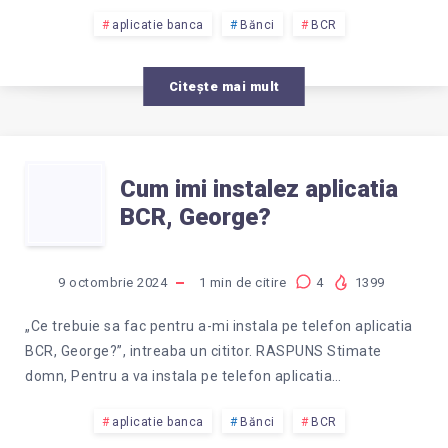
CONTUL
aplicatie banca
Bănci
BCR
BCR,
Citește mai mult
DACA
CUM
NU
Cum imi instalez aplicatia
BCR, George?
IMI
MAI
INSTALEZ
STIU
9 octombrie 2024
1
min de citire
4
1399
APLICATIA
NUMELE
„Ce trebuie sa fac pentru a-mi instala pe telefon aplicatia
BCR, George?”, intreaba un cititor. RASPUNS Stimate
BCR,
DE
domn, Pentru a va instala pe telefon aplicatia…
GEORGE?
aplicatie banca
Bănci
BCR
UTILIZATOR?