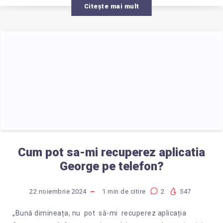
AM
Citește mai mult
SCHIMBAT
TELEFONUL?
Cum pot sa-mi recuperez aplicatia
George pe telefon?
22 noiembrie 2024
1
min de citire
2
547
„Bună dimineața, nu pot să-mi recuperez aplicația