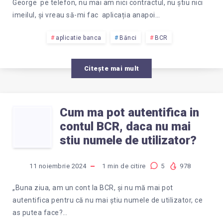
George pe telefon, nu mai am nici contractul, nu știu nici
imeilul, și vreau să-mi fac aplicația anapoi…
aplicatie banca
Bănci
BCR
Citește mai mult
Cum ma pot autentifica in
CUM
contul BCR, daca nu mai
MA
stiu numele de utilizator?
POT
11 noiembrie 2024
1
min de citire
5
978
AUTENTIFICA
„Buna ziua, am un cont la BCR, și nu mă mai pot
autentifica pentru că nu mai știu numele de utilizator, ce
IN
as putea face?…