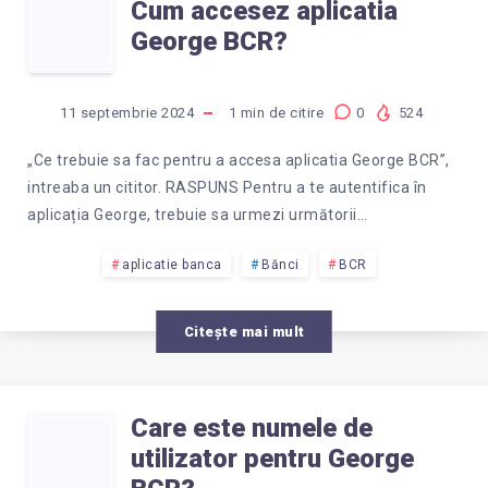
CUM
LOGARE
Cum accesez aplicatia
George BCR?
ACCESEZ
IN
APLICATIA
APLICATIA
11 septembrie 2024
1
min de citire
0
524
GEORGE
GEORGE
„Ce trebuie sa fac pentru a accesa aplicatia George BCR”,
intreaba un cititor. RASPUNS Pentru a te autentifica în
BCR?
BCR?
aplicația George, trebuie sa urmezi următorii…
aplicatie banca
Bănci
BCR
Citește mai mult
Care este numele de
CARE
utilizator pentru George