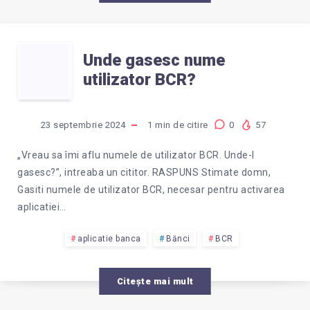
MI
UNDE
ACCEPTA
Unde gasesc nume
utilizator BCR?
GASESC
EMAILUL?
NUME
23 septembrie 2024
1
min de citire
0
57
UTILIZATOR
„Vreau sa îmi aflu numele de utilizator BCR. Unde-l
gasesc?”, intreaba un cititor. RASPUNS Stimate domn,
BCR?
Gasiti numele de utilizator BCR, necesar pentru activarea
aplicatiei…
aplicatie banca
Bănci
BCR
Citește mai mult