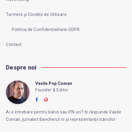
Termeni și Condiții de Utilizare
Politica de Confidențialitate GDPR
Contact
Despre noi
Vasile Pop Coman
Vasile
Founder & Editor
Follow
Website:
Pop
me
https://intreababanca.ro/
Ai o intrebare pentru bănci sau IFN-uri? Iți răspunde Vasile
on
Coman, jurnalist Bancherul.ro și reprezentanții băncilor.
Facebook
Coman