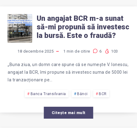
AM
Un angajat BCR m-a sunat
UN
UTILIZATOR
să-mi propună să investesc
ANGAJAT
la bursă. Este o fraudă?
SAU
BCR
ALIAS?
18 decembrie 2025
1
min de citire
6
103
M-
„Buna ziua, un domn care spune că se numește V. Ionescu,
angajat la BCR, îmi propune să investesc suma de 5000 lei
A
la tranzacționare pe…
SUNAT
Banca Transilvania
Bănci
BCR
SĂ-
Citește mai mult
MI