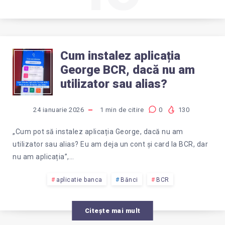
Cum instalez aplicația
CUM
George BCR, dacă nu am
INSTALEZ
utilizator sau alias?
APLICAȚIA
24 ianuarie 2026
1
min de citire
0
130
GEORGE
„Cum pot să instalez aplicația George, dacă nu am
utilizator sau alias? Eu am deja un cont și card la BCR, dar
BCR,
nu am aplicația”,…
DACĂ
aplicatie banca
Bănci
BCR
NU
Citește mai mult