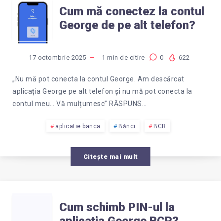
CUM
PROPUNĂ
Cum mă conectez la contul
George de pe alt telefon?
MĂ
SĂ
CONECTEZ
INVESTESC
17 octombrie 2025
1
min de citire
0
622
LA
LA
„Nu mă pot conecta la contul George. Am descărcat
aplicația George pe alt telefon și nu mă pot conecta la
CONTUL
BURSĂ.
contul meu… Vă mulțumesc” RĂSPUNS…
GEORGE
aplicatie banca
Bănci
BCR
ESTE
DE
O
Citește mai mult
PE
FRAUDĂ?
CUM
ALT
Cum schimb PIN-ul la