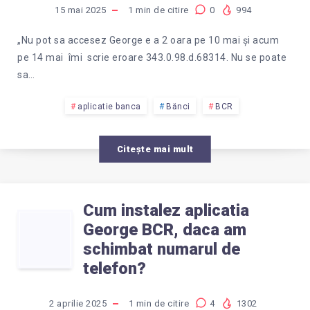
DACĂ
15 mai 2025
1
min de citire
0
994
NU
„Nu pot sa accesez George e a 2 oara pe 10 mai și acum
pe 14 mai îmi scrie eroare 343.0.98.d.68314. Nu se poate
POT
sa…
SĂ
aplicatie banca
Bănci
BCR
ACCESEZ
Citește mai mult
GEORGE
Cum instalez aplicatia
ȘI
CUM
George BCR, daca am
schimbat numarul de
ÎMI
INSTALEZ
telefon?
SCRIE
APLICATIA
2 aprilie 2025
1
min de citire
4
1302