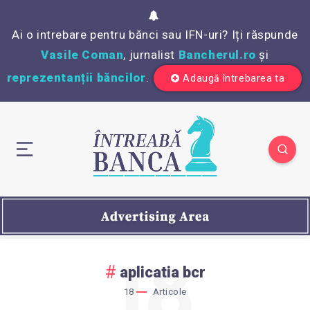
Ai o intrebare pentru bănci sau IFN-uri? Iți răspunde
Vasile Coman
, jurnalist
Bancherul.ro
și
reprezentanții băncilor
.
Adaugă întrebarea ta
18
aplicatia bcr
18
Articole