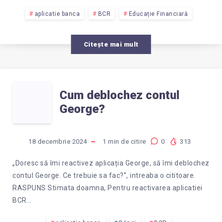
GEORGE
aplicatie banca
BCR
Educație Financiară
BCR?
Citește mai mult
CUM
Cum deblochez contul
George?
DEBLOCHEZ
CONTUL
18 decembrie 2024
1
min de citire
0
313
GEORGE?
„Doresc să îmi reactivez aplicația George, să îmi deblochez
contul George. Ce trebuie sa fac?”, intreaba o cititoare.
RASPUNS Stimata doamna, Pentru reactivarea aplicatiei
BCR…