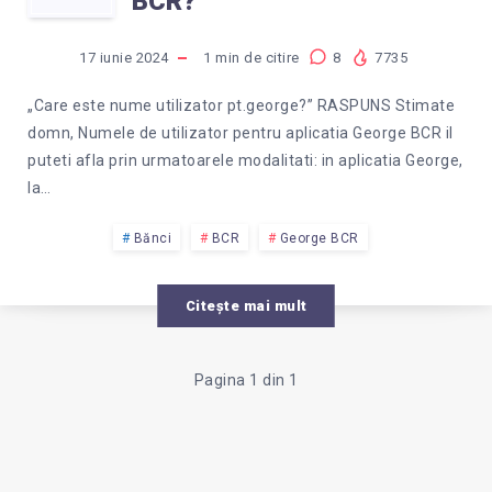
ESTE
BCR?
NUMELE
17 iunie 2024
1
min de citire
8
7735
DE
„Care este nume utilizator pt.george?” RASPUNS Stimate
domn, Numele de utilizator pentru aplicatia George BCR il
UTILIZATOR
puteti afla prin urmatoarele modalitati: in aplicatia George,
la…
PENTRU
Bănci
BCR
George BCR
GEORGE
Citește mai mult
BCR?
Pagina 1 din 1