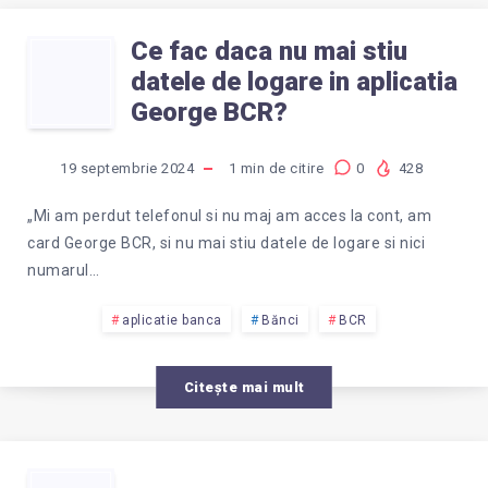
Ce fac daca nu mai stiu
CE
datele de logare in aplicatia
FAC
George BCR?
DACA
19 septembrie 2024
1
min de citire
0
428
NU
„Mi am perdut telefonul si nu maj am acces la cont, am
card George BCR, si nu mai stiu datele de logare si nici
MAI
numarul…
STIU
aplicatie banca
Bănci
BCR
DATELE
Citește mai mult
DE