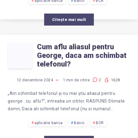
aplicatie banca
Bănci
BCR
Citește mai mult
Cum aflu aliasul pentru
CUM
George, daca am schimbat
AFLU
telefonul?
ALIASUL
12 decembrie 2024
1
min de citire
2
1628
PENTRU
„Am schimbat telefonul și nu mai știu aliasul pentru
george ..cu. aflu?”, intreaba un cititor. RASPUNS Stimate
GEORGE,
domn, Daca ati schimbat telefonul (nu si numarul…
DACA
aplicatie banca
Bănci
BCR