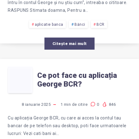
RECUPEREZ
întru în contul George și nu știu cum”, intreaba o cititoare.
NUMELE
RASPUNS Stimata doamna, Pentru a…
DE
aplicatie banca
Bănci
BCR
UTILIZATOR,
Citește mai mult
SA
CE
INTRU
Ce pot face cu aplicația
George BCR?
POT
IN
FACE
CONTUL
8 ianuarie 2025
1
min de citire
0
846
CU
GEORGE?
Cu aplicația George BCR, cu care ai acces la contul tau
bancar de pe telefon sau desktop, poti face urmatoarele
APLICAȚIA
lucruri: Vezi cati bani ai…