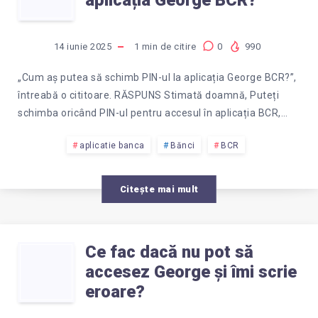
aplicația George BCR?
SCHIMB
TELEFON?
PIN-
14 iunie 2025
1
min de citire
0
990
UL
„Cum aș putea să schimb PIN-ul la aplicația George BCR?”,
întreabă o cititoare. RĂSPUNS Stimată doamnă, Puteți
LA
schimba oricând PIN-ul pentru accesul în aplicația BCR,…
APLICAȚIA
aplicatie banca
Bănci
BCR
GEORGE
Citește mai mult
BCR?
Ce fac dacă nu pot să
CE
accesez George și îmi scrie
FAC
eroare?