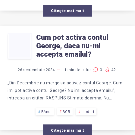
Citește mai mult
Cum pot activa contul
CUM
George, daca nu-mi
POT
accepta emailul?
ACTIVA
26 septembrie 2024
1
min de citire
0
42
CONTUL
„Din Decembrie nu merge sa activez contul George. Cum
îmi pot activa contul George? Nu îmi accepta emailu”,
GEORGE,
intreaba un cititor. RASPUNS Stimata doamna, Nu…
DACA
Bănci
BCR
carduri
NU-
Citește mai mult