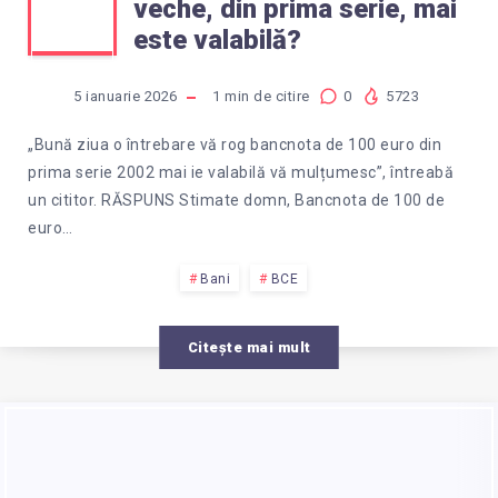
veche, din prima serie, mai
DE
este valabilă?
100
5 ianuarie 2026
1
min de citire
0
5723
EURO
„Bună ziua o întrebare vă rog bancnota de 100 euro din
prima serie 2002 mai ie valabilă vă mulțumesc”, întreabă
VECHE,
un cititor. RĂSPUNS Stimate domn, Bancnota de 100 de
euro…
DIN
Bani
BCE
PRIMA
Citește mai mult
SERIE,
MAI