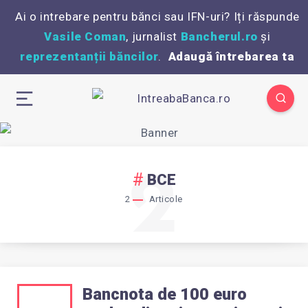
Ai o intrebare pentru bănci sau IFN-uri? Iți răspunde
Vasile Coman
, jurnalist
Bancherul.ro
și
reprezentanții băncilor
.
Adaugă întrebarea ta
2
BCE
2
Articole
Bancnota de 100 euro
BANCNOTA