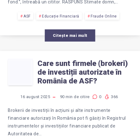
fond.”, întreabă un cititor. RĂSPUNS Stimate domn,…
ASF
Educație Financiară
Fraude Online
Citește mai mult
Care sunt firmele (brokeri)
CARE
de investiții autorizate în
SUNT
România de ASF?
FIRMELE
16 august 2025
90
min de citire
0
366
(BROKERI)
Brokerii de investiții în acțiuni și alte instrumente
financiare autorizați în România pot fi găsiți în Registrul
DE
instrumentelor și investițiilor financiare publicat de
Autoritatea de…