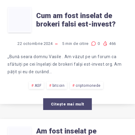
CRIPTOMONEDE
CUM
Cum am fost inselat de
brokeri falsi est-invest?
AUTORIZATI
AM
IN
FOST
22 octombrie 2024
5
min de citire
0
466
ROMANIA?
INSELAT
„Bună seara domnu Vasile . Am văzut pe un forum ca
sfătuiți pe cei înșelați de brokeri falși est-invest.org. Am
DE
pățit și eu de curând…
BROKERI
ASF
bitcoin
criptomonede
FALSI
Citește mai mult
EST-
Am fost inselat pe