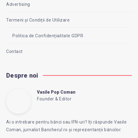
Advertising
Termeni și Condiții de Utilizare
Politica de Confidențialitate GDPR
Contact
Despre noi
Vasile Pop Coman
Vasile
Founder & Editor
Follow
Website:
Pop
me
https://intreababanca.ro/
Ai o intrebare pentru bănci sau IFN-uri? Iți răspunde Vasile
on
Coman, jurnalist Bancherul.ro și reprezentanții băncilor.
Facebook