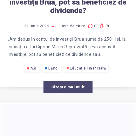
investiții Brua, pot să beneficiez de
dividende?
22 iunie 2026
1
min de citire
0
70
„Am depus în contul de investiții Brua suma de 2501 lei, la
indicația d-lui Ciprian Miron.Reprezintă ceva această
investiție, pot să beneficiez de dividende sau…
ASF
Bănci
Educație Financiară
Citește mai mult