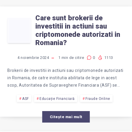
Care sunt brokerii de
CARE
investitii in actiuni sau
criptomonede autorizati in
SUNT
Romania?
BROKERII
4 noiembrie 2024
1
min de citire
0
1113
DE
Brokerii de investitii in actiuni sau criptomonede autorizati
in Romania, de catre institutia abilitata de lege in acest
INVESTITII
scop, Autoritatea de Supraveghere Financiara (ASF) se…
IN
ASF
Educație Financiară
Fraude Online
ACTIUNI
Citește mai mult
SAU