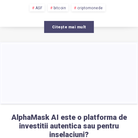
INVESTIȚII
ASF
bitcoin
criptomonede
AUTORIZATE
Citește mai mult
ÎN
ROMÂNIA
DE
ASF?
AlphaMask AI este o platforma de
investitii autentica sau pentru
inselaciuni?