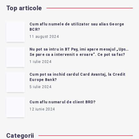
BANII?
Top articole
Cum aflu numele de utilizator sau alias George
BCR?
11 august 2024
Nu pot sa intru in BT Pay, imi apare mesajul „Ups…
Se pare ca a intervenit o eroare”. Ce pot sa fac?
1 iulie 2024
Cum pot sa inchid cardul Card Avantaj, la Credit
Europe Bank?
5 iulie 2024
Cum aflu numarul de client BRD?
12 iunie 2024
Categorii