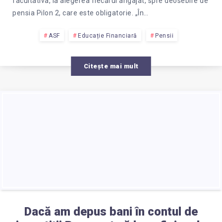
facultativa, la alegerea fiecărui angajat, spre deosebire de
pensia Pilon 2, care este obligatorie. „În…
ASF
Educație Financiară
Pensii
Citește mai mult
Dacă am depus bani în contul de