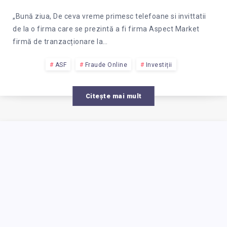
TRANZACTIONAR
LA
„Bună ziua, De ceva vreme primesc telefoane si invittatii
de la o firma care se prezintă a fi firma Aspect Market
BVB,
firmă de tranzacționare la…
ASPECT
ASF
Fraude Online
Investiții
MARKET,
Citește mai mult
ESTE
DE
INCREDERE?