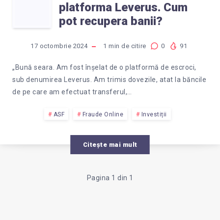
AM
INVEST?
platforma Leverus. Cum
FOST
pot recupera banii?
INSELAT
17 octombrie 2024
1
min de citire
0
91
PE
„Bună seara. Am fost înșelat de o platformă de escroci,
sub denumirea Leverus. Am trimis dovezile, atat la băncile
PLATFORMA
de pe care am efectuat transferul,…
LEVERUS.
ASF
Fraude Online
Investiții
CUM
Citește mai mult
POT
Pagina 1 din 1
RECUPERA