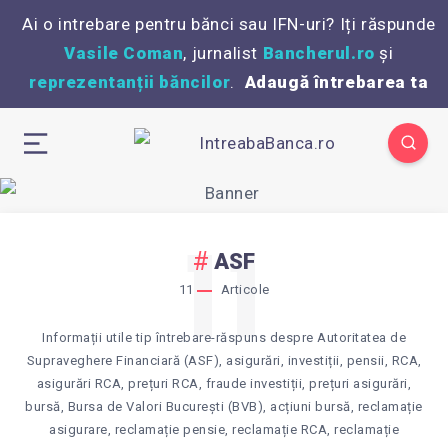
Ai o intrebare pentru bănci sau IFN-uri? Iți răspunde
Vasile Coman
, jurnalist
Bancherul.ro
și
reprezentanții băncilor
.
Adaugă întrebarea ta
11
ASF
11
Articole
Informații utile tip întrebare-răspuns despre Autoritatea de
Supraveghere Financiară (ASF), asigurări, investiții, pensii, RCA,
asigurări RCA, prețuri RCA, fraude investiții, prețuri asigurări,
bursă, Bursa de Valori București (BVB), acțiuni bursă, reclamație
asigurare, reclamație pensie, reclamație RCA, reclamație