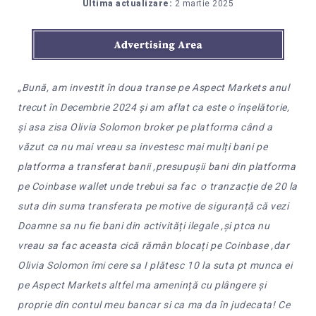
Ultima actualizare:
2 martie 2025
„Bună, am investit în doua transe pe Aspect Markets anul
trecut în Decembrie 2024 și am aflat ca este o înșelătorie,
și asa zisa Olivia Solomon broker pe platforma când a
văzut ca nu mai vreau sa investesc mai mulți bani pe
platforma a transferat banii ,presupușii bani din platforma
pe Coinbase wallet unde trebui sa fac o tranzacție de 20 la
suta din suma transferata pe motive de siguranță că vezi
Doamne sa nu fie bani din activități ilegale ,și ptca nu
vreau sa fac aceasta cică rămân blocați pe Coinbase ,dar
Olivia Solomon îmi cere sa I plătesc 10 la suta pt munca ei
pe Aspect Markets altfel ma amenință cu plângere și
proprie din contul meu bancar si ca ma da în judecata! Ce