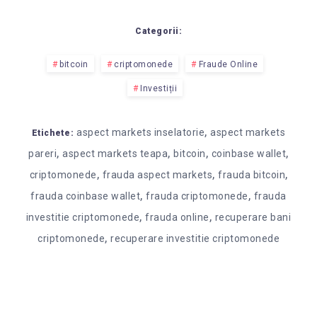
Categorii:
bitcoin
criptomonede
Fraude Online
Investiții
,
aspect markets inselatorie
aspect markets
Etichete:
,
,
,
,
pareri
aspect markets teapa
bitcoin
coinbase wallet
,
,
,
criptomonede
frauda aspect markets
frauda bitcoin
,
,
frauda coinbase wallet
frauda criptomonede
frauda
,
,
investitie criptomonede
frauda online
recuperare bani
,
criptomonede
recuperare investitie criptomonede