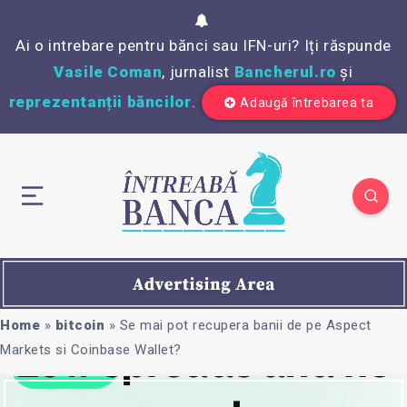
Ai o intrebare pentru bănci sau IFN-uri? Iți răspunde
Vasile Coman
, jurnalist
Bancherul.ro
și
reprezentanții băncilor
.
Adaugă întrebarea ta
Home
»
bitcoin
»
Se mai pot recupera banii de pe Aspect
Markets si Coinbase Wallet?