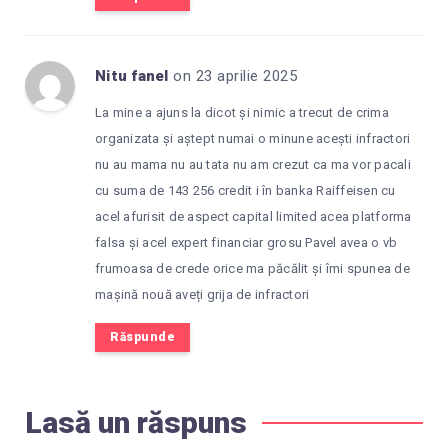
Nitu fanel
on 23 aprilie 2025
La mine a ajuns la dicot și nimic a trecut de crima
organizata și aștept numai o minune acești infractori
nu au mama nu au tata nu am crezut ca ma vor pacali
cu suma de 143 256 credit i în banka Raiffeisen cu
acel afurisit de aspect capital limited acea platforma
falsa și acel expert financiar grosu Pavel avea o vb
frumoasa de crede orice ma păcălit și îmi spunea de
mașină nouă aveți grija de infractori
Răspunde
Lasă un răspuns