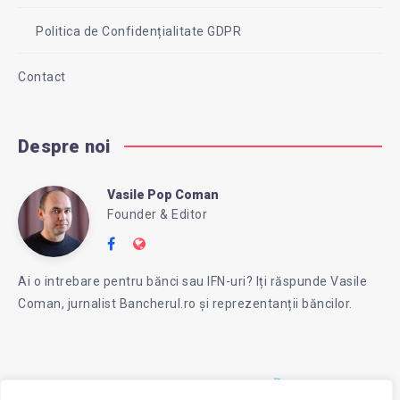
Politica de Confidențialitate GDPR
Contact
Despre noi
Vasile Pop Coman
Vasile
Founder & Editor
Follow
Website:
Pop
me
https://intreababanca.ro/
Ai o intrebare pentru bănci sau IFN-uri? Iți răspunde Vasile
on
Coman, jurnalist Bancherul.ro și reprezentanții băncilor.
Facebook
Coman