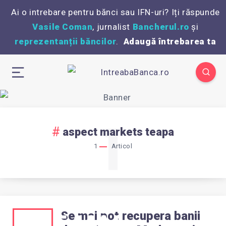
Ai o intrebare pentru bănci sau IFN-uri? Iți răspunde
Vasile Coman
, jurnalist
Bancherul.ro
și
reprezentanții băncilor
.
Adaugă întrebarea ta
1
aspect markets teapa
1
Articol
Se mai pot recupera banii
SE MAI