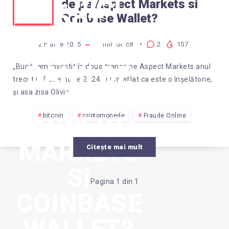
de pe Aspect Markets si
POT
Coinbase Wallet?
RECUPERA
2 martie 2025
1
min de citire
2
157
BANII DE
„Bună, am investit în doua transe pe Aspect Markets anul
trecut în Decembrie 2024 și am aflat ca este o înșelătorie,
PE
și asa zisa Olivia…
ASPECT
bitcoin
criptomonede
Fraude Online
MARKETS
Citește mai mult
SI
Pagina 1 din 1
COINBASE