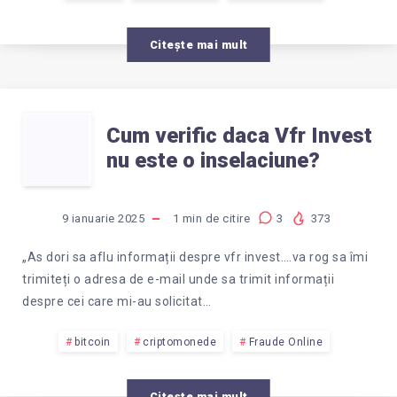
BANCI?
Citește mai mult
CUM
Cum verific daca Vfr Invest
nu este o inselaciune?
VERIFIC
DACA
9 ianuarie 2025
1
min de citire
3
373
VFR
„As dori sa aflu informații despre vfr invest….va rog sa îmi
trimiteți o adresa de e-mail unde sa trimit informații
INVEST
despre cei care mi-au solicitat…
NU
bitcoin
criptomonede
Fraude Online
Citește mai mult