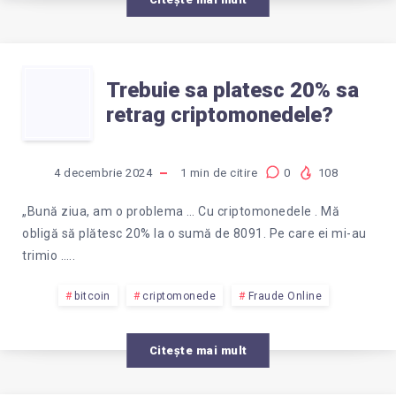
ESTE
O
TREBUIE
INSELACIUNE?
Trebuie sa platesc 20% sa
retrag criptomonedele?
SA
PLATESC
4 decembrie 2024
1
min de citire
0
108
20%
„Bună ziua, am o problema … Cu criptomonedele . Mă
obligă să plătesc 20% la o sumă de 8091. Pe care ei mi-au
SA
trimio …..
RETRAG
bitcoin
criptomonede
Fraude Online
CRIPTOMONEDEL
Citește mai mult