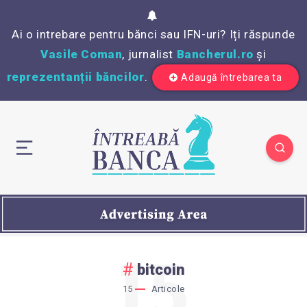
Ai o intrebare pentru bănci sau IFN-uri? Iți răspunde
Vasile Coman
, jurnalist
Bancherul.ro
și
reprezentanții băncilor
.
Adaugă întrebarea ta
15
bitcoin
15
Articole