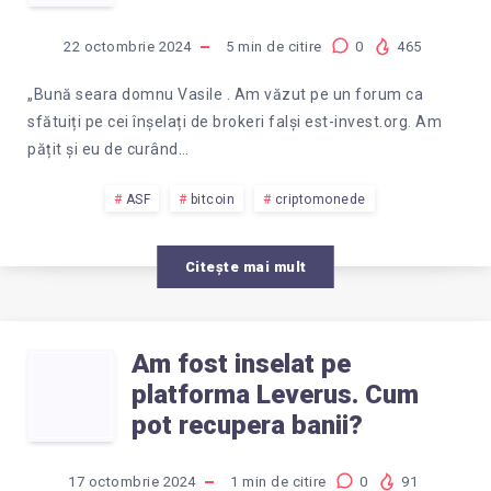
AM
INVESTITII
FOST
IN
22 octombrie 2024
5
min de citire
0
465
INSELAT
CRIPTOMONEDE?
„Bună seara domnu Vasile . Am văzut pe un forum ca
sfătuiți pe cei înșelați de brokeri falși est-invest.org. Am
DE
pățit și eu de curând…
BROKERI
ASF
bitcoin
criptomonede
FALSI
Citește mai mult
EST-
Am fost inselat pe
AM
INVEST?
platforma Leverus. Cum
FOST
pot recupera banii?
17 octombrie 2024
1
min de citire
0
91