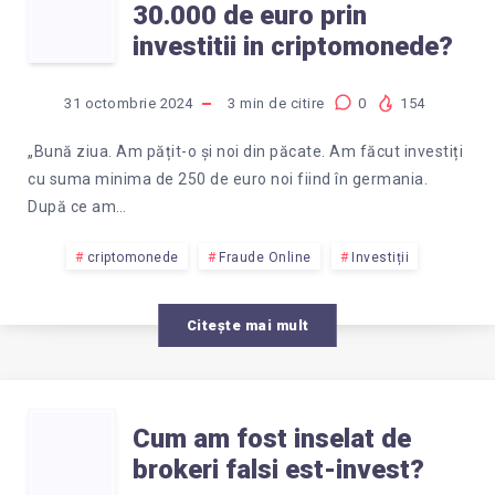
CUM
RECUPEREZ
30.000 de euro prin
AM
investitii in criptomonede?
BANII
FOST
DIN
31 octombrie 2024
3
min de citire
0
154
INSELATA
COINBASE
„Bună ziua. Am pățit-o și noi din păcate. Am făcut investiți
cu suma minima de 250 de euro noi fiind în germania.
CU
WALLET?
După ce am…
30.000
criptomonede
Fraude Online
Investiții
DE
Citește mai mult
EURO
CUM
PRIN
Cum am fost inselat de
brokeri falsi est-invest?