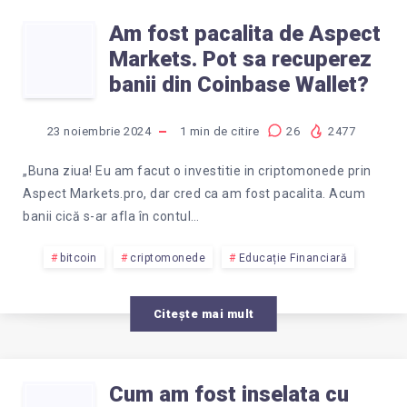
Am fost pacalita de Aspect
AM
Markets. Pot sa recuperez
FOST
banii din Coinbase Wallet?
PACALITA
23 noiembrie 2024
1
min de citire
26
2477
DE
„Buna ziua! Eu am facut o investitie in criptomonede prin
Aspect Markets.pro, dar cred ca am fost pacalita. Acum
ASPECT
banii cică s-ar afla în contul…
MARKETS.
bitcoin
criptomonede
Educație Financiară
POT
Citește mai mult
SA
Cum am fost inselata cu