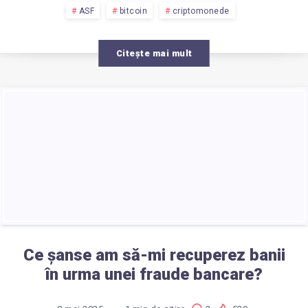
INVESTIȚII
ASF
bitcoin
criptomonede
AUTORIZATE
Citește mai mult
ÎN
ROMÂNIA
DE
ASF?
Ce șanse am să-mi recuperez banii
în urma unei fraude bancare?