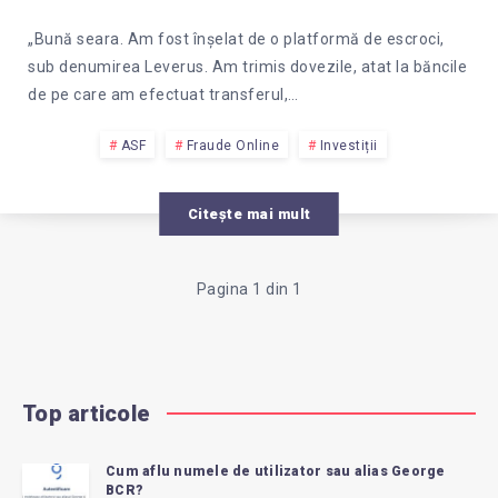
INSELAT
PE
„Bună seara. Am fost înșelat de o platformă de escroci,
sub denumirea Leverus. Am trimis dovezile, atat la băncile
PLATFORMA
de pe care am efectuat transferul,…
LEVERUS.
ASF
Fraude Online
Investiții
CUM
Citește mai mult
POT
Pagina 1 din 1
RECUPERA
BANII?
Top articole
Cum aflu numele de utilizator sau alias George
BCR?