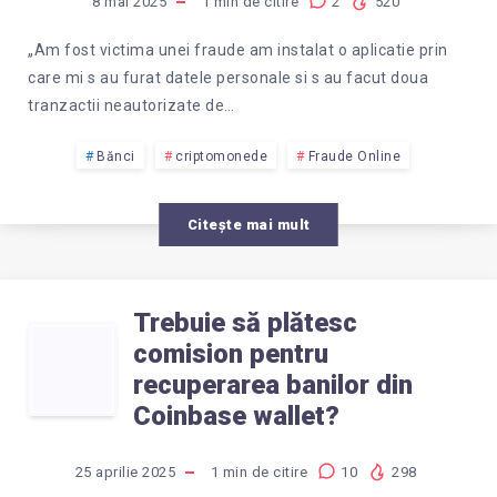
8 mai 2025
1
min de citire
2
520
„Am fost victima unei fraude am instalat o aplicatie prin
care mi s au furat datele personale si s au facut doua
tranzactii neautorizate de…
Bănci
criptomonede
Fraude Online
Citește mai mult
Trebuie să plătesc
TREBUIE
comision pentru
recuperarea banilor din
SĂ
Coinbase wallet?
PLĂTESC
25 aprilie 2025
1
min de citire
10
298