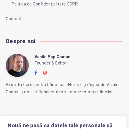
Politica de Confidențialitate GDPR
Contact
Despre noi
Vasile Pop Coman
Vasile
Founder & Editor
Follow
Website:
Pop
me
https://intreababanca.ro/
Ai o intrebare pentru bănci sau IFN-uri? Iți răspunde Vasile
on
Coman, jurnalist Bancherul.ro și reprezentanții băncilor.
Facebook
Coman
Nouă ne pasă ca datele tale personale să