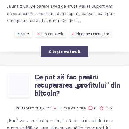
DE
„Buna ziua .Ce parere aveti de Trust Wallet Suport.Am
TRUST
investit cu un consultant ,acum spune ca banii castigati
sunt pe aceasta platforma .Cei de la…
WALLET
Bănci
criptomonede
Educație Financiară
SUPORT?
Citește mai mult
E
O
Ce pot să fac pentru
CE
recuperarea „profitului” din
PLATFORMĂ
POT
bitcoin?
DE
SĂ
20 septembrie 2025
1
min de citire
0
136
TRANZACȚIONAR
FAC
„Bună ziua am fost și eu înșelată de cei de la bitcoin cu
suma de 480 de euro. akm nu vor să îmi bage profitul…