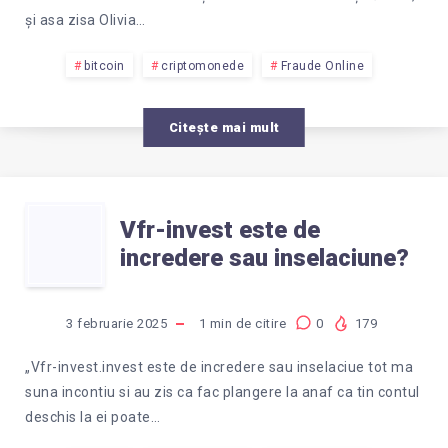
BANII
și asa zisa Olivia…
DE
bitcoin
criptomonede
Fraude Online
PE
Citește mai mult
ASPECT
VFR-
MARKETS
Vfr-invest este de
incredere sau inselaciune?
INVEST
SI
ESTE
COINBASE
3 februarie 2025
1
min de citire
0
179
DE
WALLET?
„Vfr-invest.invest este de incredere sau inselaciue tot ma
suna incontiu si au zis ca fac plangere la anaf ca tin contul
INCREDERE
deschis la ei poate…