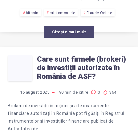
REALĂ
PENTRU
bitcoin
criptomonede
Fraude Online
SAU
RECUPERAREA
O
Citește mai mult
„PROFITULUI”
ȚEAPĂ?
DIN
Care sunt firmele (brokeri)
CARE
de investiții autorizate în
BITCOIN?
SUNT
România de ASF?
FIRMELE
16 august 2025
90
min de citire
0
364
(BROKERI)
Brokerii de investiții în acțiuni și alte instrumente
financiare autorizați în România pot fi găsiți în Registrul
DE
instrumentelor și investițiilor financiare publicat de
Autoritatea de…