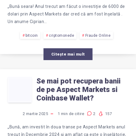
COMISION
„Bună seara! Anul trecut am făcut o investiție de 6000 de
dolari prin Aspect Markets dar cred că am fost înșelată .
PENTRU
Un anume Ciprian…
RECUPERAREA
bitcoin
criptomonede
Fraude Online
BANILOR
Citește mai mult
DIN
COINBASE
Se mai pot recupera banii
SE
de pe Aspect Markets si
WALLET?
MAI
Coinbase Wallet?
POT
2 martie 2025
1
min de citire
2
157
RECUPERA
„Bună, am investit în doua transe pe Aspect Markets anul
trecut în Decembrie 2024 și am aflat ca este o înșelătorie,