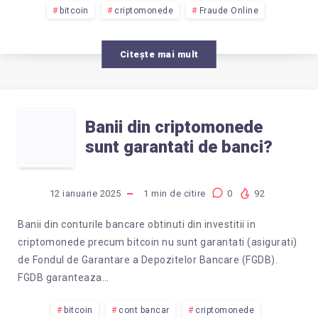
SAU
bitcoin
criptomonede
Fraude Online
INSELACIUNE?
Citește mai mult
BANII
Banii din criptomonede
sunt garantati de banci?
DIN
CRIPTOMONEDE
12 ianuarie 2025
1
min de citire
0
92
SUNT
Banii din conturile bancare obtinuti din investitii in
criptomonede precum bitcoin nu sunt garantati (asigurati)
GARANTATI
de Fondul de Garantare a Depozitelor Bancare (FGDB).
FGDB garanteaza…
DE
bitcoin
cont bancar
criptomonede