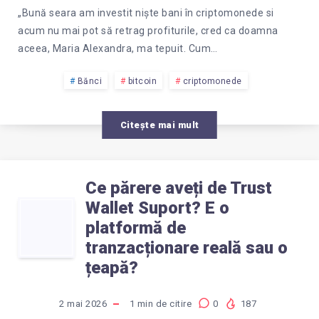
„Bună seara am investit niște bani în criptomonede si
acum nu mai pot să retrag profiturile, cred ca doamna
aceea, Maria Alexandra, ma tepuit. Cum…
Bănci
bitcoin
criptomonede
Citește mai mult
Ce părere aveți de Trust
Wallet Suport? E o
CE
platformă de
PĂRERE
tranzacționare reală sau o
țeapă?
AVEȚI
2 mai 2026
1
min de citire
0
187