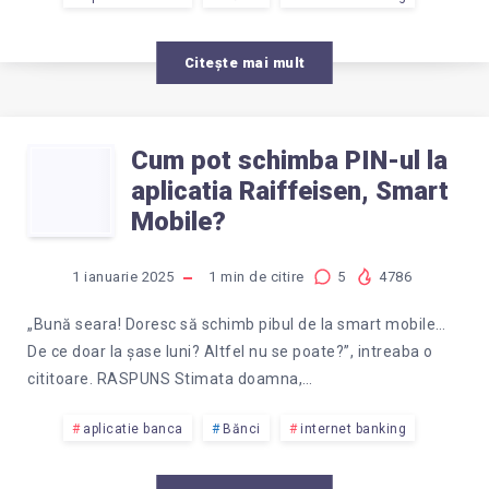
IN
APLICATIA
Citește mai mult
SMART
Cum pot schimba PIN-ul la
CUM
TOKEN?
aplicatia Raiffeisen, Smart
POT
Mobile?
SCHIMBA
1 ianuarie 2025
1
min de citire
5
4786
PIN-
„Bună seara! Doresc să schimb pibul de la smart mobile…
De ce doar la şase luni? Altfel nu se poate?”, intreaba o
UL
cititoare. RASPUNS Stimata doamna,…
LA
aplicatie banca
Bănci
internet banking