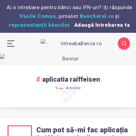
Ai o intrebare pentru bănci sau IFN-uri? Iți răspunde
Vasile Coman
, jurnalist
Bancherul.ro
și
reprezentanții băncilor
.
Adaugă întrebarea ta
9
aplicatia raiffeisen
9
Articole
Cum pot să-mi fac aplicația
CUM