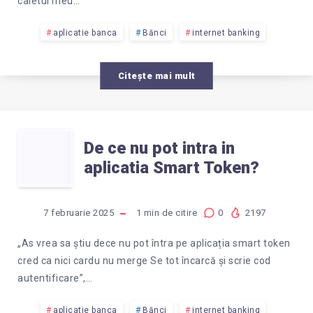
PIN-
caietul meu…
UL
aplicatie banca
Bănci
internet banking
LA
Citește mai mult
SMART
DE
TOKEN?
De ce nu pot intra in
aplicatia Smart Token?
CE
NU
7 februarie 2025
1
min de citire
0
2197
POT
„As vrea sa știu dece nu pot întra pe aplicația smart token
cred ca nici cardu nu merge Se tot încarcă și scrie cod
INTRA
autentificare”,…
aplicatie banca
Bănci
internet banking