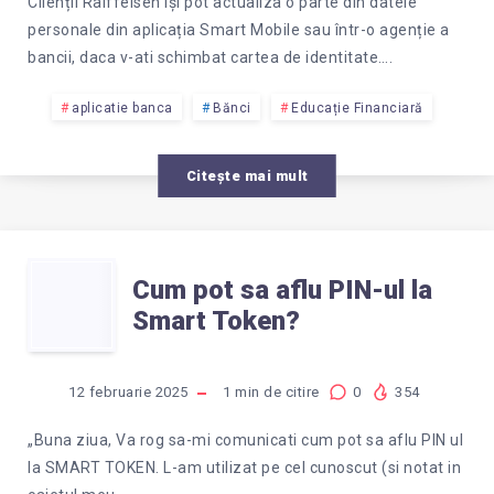
DATELE
Clienții Raiffeisen își pot actualiza o parte din datele
personale din aplicația Smart Mobile sau într-o agenție a
PERSONALE
bancii, daca v-ati schimbat cartea de identitate….
LA
aplicatie banca
Bănci
Educație Financiară
RAIFFEISEIN?
Citește mai mult
CUM
Cum pot sa aflu PIN-ul la
Smart Token?
POT
SA
12 februarie 2025
1
min de citire
0
354
AFLU
„Buna ziua, Va rog sa-mi comunicati cum pot sa aflu PIN ul
la SMART TOKEN. L-am utilizat pe cel cunoscut (si notat in