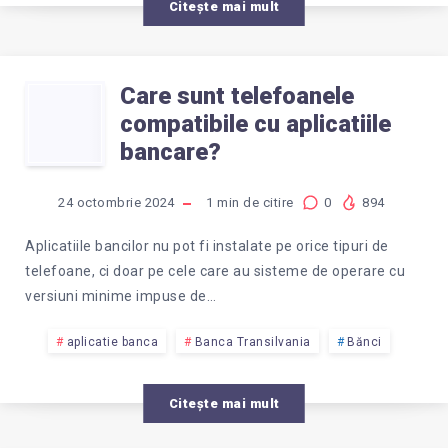
APLICATIA
Citește mai mult
RAIFFEISEN,
Care sunt telefoanele
CARE
SMART
compatibile cu aplicatiile
SUNT
bancare?
MOBILE?
TELEFOANELE
24 octombrie 2024
1
min de citire
0
894
COMPATIBILE
Aplicatiile bancilor nu pot fi instalate pe orice tipuri de
telefoane, ci doar pe cele care au sisteme de operare cu
CU
versiuni minime impuse de…
APLICATIILE
aplicatie banca
Banca Transilvania
Bănci
BANCARE?
Citește mai mult