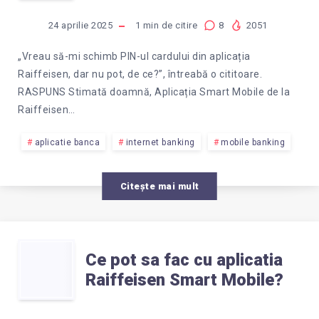
MAI
NU
AM
24 aprilie 2025
1
min de citire
8
2051
FUNCȚIONEAZĂ
NUMĂRUL
„Vreau să-mi schimb PIN-ul cardului din aplicația
Raiffeisen, dar nu pot, de ce?”, întreabă o cititoare.
APLICAȚIA
DE
RASPUNS Stimată doamnă, Aplicația Smart Mobile de la
Raiffeisen…
RAIFFEISEN
TELEFON
aplicatie banca
internet banking
mobile banking
SMART
VECHI?
Citește mai mult
MOBILE?
CE
Ce pot sa fac cu aplicatia
Raiffeisen Smart Mobile?
POT