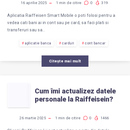
SA
16 aprilie 2025
1
min de citire
0
319
FAC
Aplicatia Raiffeisen Smart Mobile o poti folosi pentru a
vedea cati bani ai in cont sau pe card, sa faci plati si
CU
transferuri sau sa…
APLICATIA
aplicatie banca
carduri
cont bancar
RAIFFEISEN
Citește mai mult
SMART
CUM
MOBILE?
Cum îmi actualizez datele
personale la Raiffeisein?
ÎMI
ACTUALIZEZ
26 martie 2025
1
min de citire
0
1466