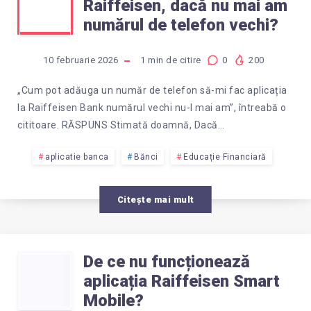
Raiffeisen, dacă nu mai am
POT
numărul de telefon vechi?
SĂ-
10 februarie 2026
1
min de citire
0
200
MI
„Cum pot adăuga un număr de telefon să-mi fac aplicația
la Raiffeisen Bank numărul vechi nu-l mai am”, întreabă o
FAC
cititoare. RĂSPUNS Stimată doamnă, Dacă…
APLICAȚIA
aplicatie banca
Bănci
Educație Financiară
RAIFFEISEN,
Citește mai mult
DACĂ
De ce nu funcționează
DE
NU
aplicația Raiffeisen Smart
CE
Mobile?