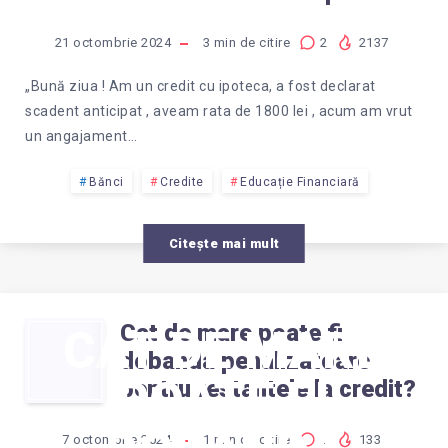
21 octombrie 2024
3
min de citire
2
2137
„Bună ziua ! Am un credit cu ipoteca, a fost declarat
scadent anticipat , aveam rata de 1800 lei , acum am vrut
un angajament…
Bănci
Credite
Educație Financiară
Citește mai mult
Cat de mare poate fi
CAT DE MARE
dobanda penalizatoare
POATE FI
pentru restantele la credit?
7 octombrie 2024
1
min de citire
0
133