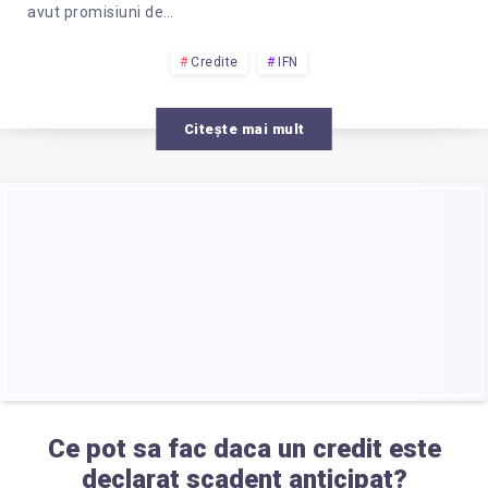
avut promisiuni de…
Credite
IFN
Citește mai mult
Ce pot sa fac daca un credit este
declarat scadent anticipat?