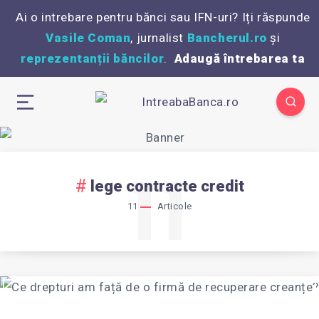
Ai o intrebare pentru bănci sau IFN-uri? Iți răspunde
Vasile Coman
, jurnalist
Bancherul.ro
și
reprezentanții băncilor
.
Adaugă întrebarea ta
11
lege contracte credit
11
Articole