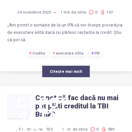
24 noiembrie 2025
1
min de citire
0
147
„Am primit o somație de la un IFN că vor începe procedura
de executare silită dacă nu plătesc restanța la credit. Știu
că pot să…
Credite
executare silita
IFN
Citește mai mult
Ce pot să fac dacă nu mai
CE POT
pot plăti creditul la TBI
SĂ FAC
Bank?
25 septembrie 2025
1
min de citire
0
589