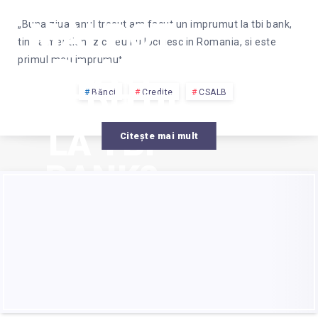
DACĂ NU
MAI POT
„Buna ziua, anul trecut am facut un imprumut la tbi bank,
tin sa mentionez ca eu nu locuiesc in Romania, si este
PLĂTI
primul meu imprumut…
CREDITUL
Bănci
Credite
CSALB
LA TBI
Citește mai mult
BANK?