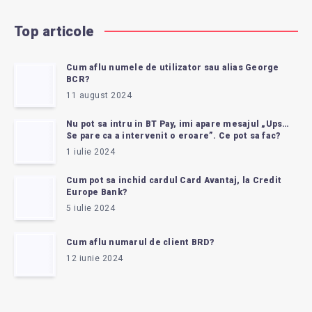
Top articole
Cum aflu numele de utilizator sau alias George
BCR?
11 august 2024
Nu pot sa intru in BT Pay, imi apare mesajul „Ups…
Se pare ca a intervenit o eroare”. Ce pot sa fac?
1 iulie 2024
Cum pot sa inchid cardul Card Avantaj, la Credit
Europe Bank?
5 iulie 2024
Cum aflu numarul de client BRD?
12 iunie 2024