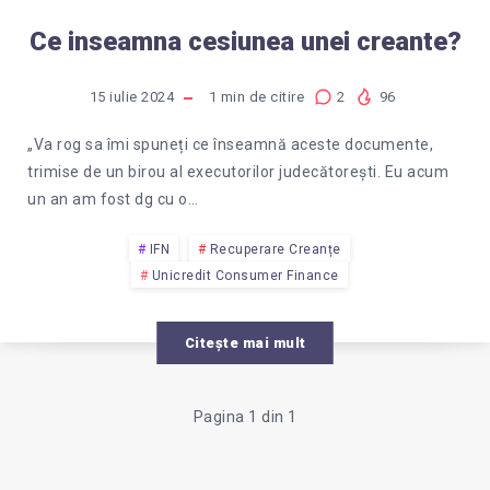
Ce inseamna cesiunea unei creante?
15 iulie 2024
1
min de citire
2
96
„Va rog sa îmi spuneți ce înseamnă aceste documente,
trimise de un birou al executorilor judecătorești. Eu acum
un an am fost dg cu o…
IFN
Recuperare Creanțe
Unicredit Consumer Finance
Citește mai mult
Pagina 1 din 1