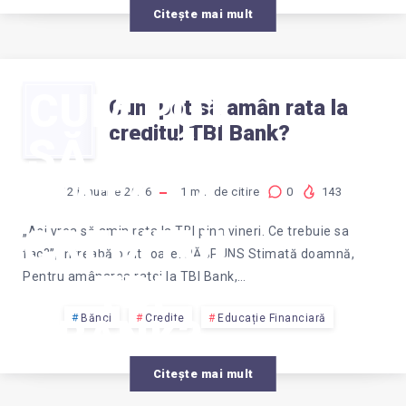
Citește mai mult
CUM POT
Cum pot să amân rata la
creditul TBI Bank?
SĂ AMÂN
RATA LA
22 ianuarie 2026
1
min de citire
0
143
CREDITUL
„Asi vrea să amin rata la TBI pina vineri. Ce trebuie sa
fac?”, întreabă o cititoare. RĂSPUNS Stimată doamnă,
TBI
Pentru amânarea ratei la TBI Bank,…
BANK?
Bănci
Credite
Educație Financiară
Citește mai mult