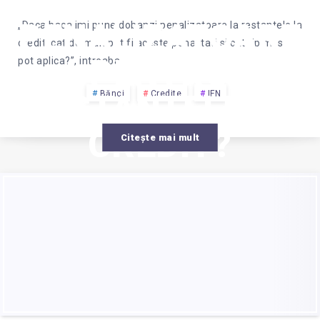
DOBANDA
PENALIZATOARE
„Daca baca imi pune dobanzi penalizatoare la restantele la
credit, cat de mari pot fi aceste penalitati si cat tip mi se
PENTRU
pot aplica?”, intreaba…
RESTANTELE LA
Bănci
Credite
IFN
CREDIT?
Citește mai mult