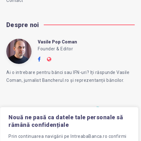
Contact
Despre noi
Vasile Pop Coman
Vasile
Founder & Editor
Follow
Website:
Pop
me
https://intreababanca.ro/
Ai o intrebare pentru bănci sau IFN-uri? Iți răspunde Vasile
on
Coman, jurnalist Bancherul.ro și reprezentanții băncilor.
Facebook
Coman
Nouă ne pasă ca datele tale personale să
rămână confidențiale
Prin continuarea navigării pe
IntreabaBanca.ro
confirmi