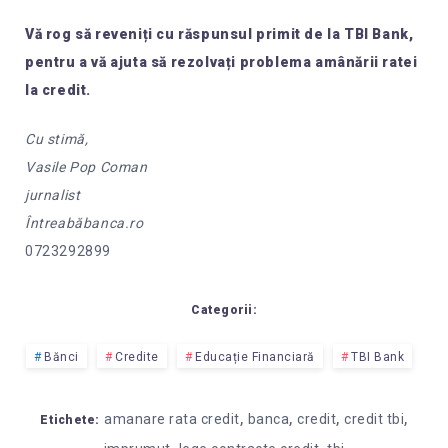
Vă rog să reveniți cu răspunsul primit de la TBI Bank,
pentru a vă ajuta să rezolvați problema amânării ratei
la credit.
Cu stimă,
Vasile Pop Coman
jurnalist
Întreabăbanca.ro
0723292899
Categorii:
Bănci
Credite
Educație Financiară
TBI Bank
,
,
,
,
amanare rata credit
banca
credit
credit tbi
Etichete: