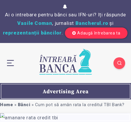
Ai o intrebare pentru bănci sau IFN-uri? Iți răspunde
Vasile Coman
, jurnalist
Bancherul.ro
și
reprezentanții băncilor
.
Adaugă întrebarea ta
Home
»
Bănci
»
Cum pot să amân rata la creditul TBI Bank?