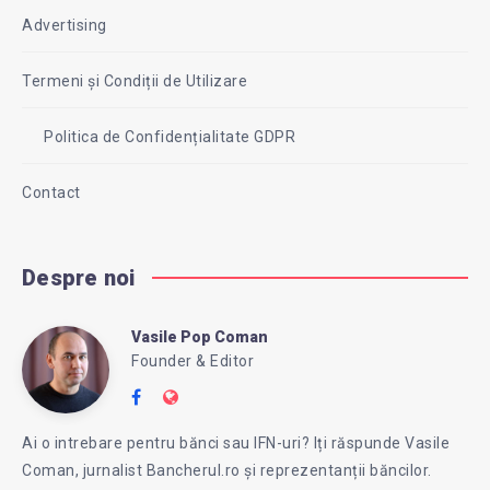
Advertising
Termeni și Condiții de Utilizare
Politica de Confidențialitate GDPR
Contact
Despre noi
Vasile Pop Coman
Vasile
Founder & Editor
Follow
Website:
Pop
me
https://intreababanca.ro/
Ai o intrebare pentru bănci sau IFN-uri? Iți răspunde Vasile
on
Coman, jurnalist Bancherul.ro și reprezentanții băncilor.
Facebook