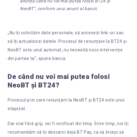
anunța când nu vei mai putea folosi BT24 și
NeoBT”, conform unui anunt al bancii.
„Nu îți solicităm date personale, să accesezi link-uri sau
să îți actualizezi datele. Procesul de renunțare la BT24 și
NeoBT este unul automat, nu necesită nicio intervenție
din partea ta”, spune banca.
De când nu voi mai putea folosi
NeoBT și BT24?
Procesul prin care renunțăm la NeoBT și BT24 este unul
etapizat.
Dar stai fără griji, vei fi notificat din timp. Între timp, noi îți
recomandăm să îți descarci deja BT Pay, ca să începi să