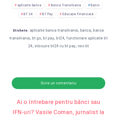
aplicatie banca
Banca Transilvania
Bănci
BT 24
BT Pay
Educație Financiară
,
,
aplicatie banca transilvania
banca
banca
Etichete:
,
,
,
,
transilvania
bt go
bt pay
bt24
functionare aplicatie bt
,
,
24
inlocuire bt24 cu bt pay
neo bt
Scrie un comentariu
Ai o întrebare pentru bănci sau
IFN-uri? Vasile Coman, jurnalist la