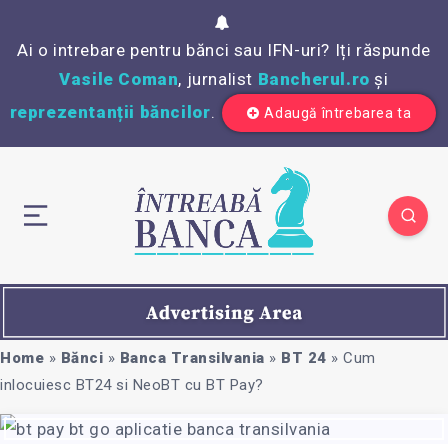
Ai o intrebare pentru bănci sau IFN-uri? Iți răspunde
Vasile Coman
, jurnalist
Bancherul.ro
și
reprezentanții băncilor
.
Adaugă întrebarea ta
Home
»
Bănci
»
Banca Transilvania
»
BT 24
»
Cum
inlocuiesc BT24 si NeoBT cu BT Pay?