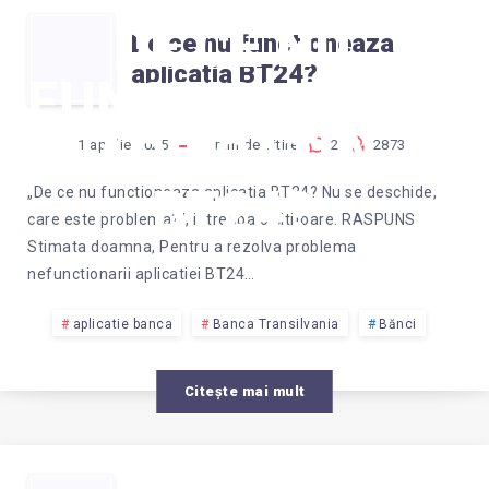
DE CE NU
De ce nu functioneaza
aplicatia BT24?
FUNCTIONEAZA
APLICATIA
1 aprilie 2025
1
min de citire
2
2873
BT24?
„De ce nu functioneaza aplicatia BT24? Nu se deschide,
care este problema?”, intreaba o cititoare. RASPUNS
Stimata doamna, Pentru a rezolva problema
nefunctionarii aplicatiei BT24…
aplicatie banca
Banca Transilvania
Bănci
Citește mai mult