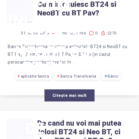
CUM
Cum inlocuiesc BT24 si
NeoBT cu BT Pay?
INLOCUIESC
BT24 SI
31 martie 2025
1
min de citire
0
2270
NEOBT CU
Banca Transilvania va inlocui aplicatiile BT24 si NeoBT cu
BT Pay. „Migrarea către BT Pay și BT Go (in cazul
BT PAY?
persoanelor juridice) are loc în…
aplicatie banca
Banca Transilvania
Bănci
Citește mai mult
De cand nu voi mai putea
DE
folosi BT24 si Neo BT, ci