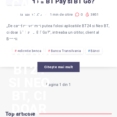
CAND
doar BT Pay si BT Go?
NU VOI
8 ianuarie 2025
1
min de citire
0
3851
MAI
„De cand nu voi mai putea folosi aplicatiile BT24 si Neo BT,
ci doar BT Pay si BT Go?”, intreaba un cititor, client al
PUTEA
Bancii…
FOLOSI
aplicatie banca
Banca Transilvania
Bănci
BT24
Citește mai mult
SI NEO
Pagina 1 din 1
BT, CI
DOAR
Top articole