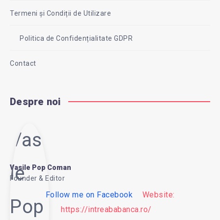
Termeni și Condiții de Utilizare
Politica de Confidențialitate GDPR
Contact
Despre noi
Vasi
le
Vasile Pop Coman
Founder & Editor
Follow me on Facebook
Website:
Pop
https://intreababanca.ro/