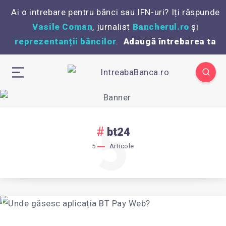
Ai o intrebare pentru bănci sau IFN-uri? Iți răspunde
Vasile Coman
, jurnalist
Bancherul.ro
și
reprezentanții băncilor
.
Adaugă întrebarea ta
5
bt24
5
Articole