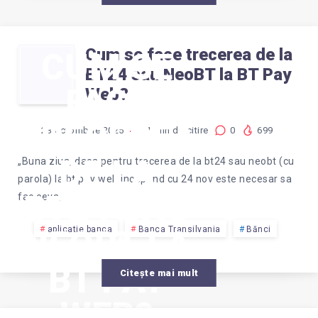
Cum se face trecerea de la
CUM SE
BT24 sau NeoBT la BT Pay
FACE
Web?
TRECEREA
23 octombrie 2025
1
min de citire
0
699
DE LA
„Buna ziua, daca pentru trecerea de la bt24 sau neobt (cu
parola) la bt pay web incepand cu 24 nov este necesar sa
BT24 SAU
fac ceva,…
NEOBT LA
aplicatie banca
Banca Transilvania
Bănci
BT PAY
Citește mai mult
WEB?