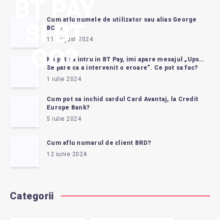
BT PAY
Cum aflu numele de utilizator sau alias George
SI BT
BCR?
11 august 2024
GO?
Nu pot sa intru in BT Pay, imi apare mesajul „Ups…
Se pare ca a intervenit o eroare”. Ce pot sa fac?
1 iulie 2024
Cum pot sa inchid cardul Card Avantaj, la Credit
Europe Bank?
5 iulie 2024
Cum aflu numarul de client BRD?
12 iunie 2024
Categorii