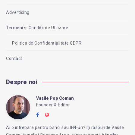
Advertising
Termeni și Condiții de Utilizare
Politica de Confidențialitate GDPR
Contact
Despre noi
Vasile Pop Coman
Vasile
Founder & Editor
Follow
Website:
Pop
me
https://intreababanca.ro/
Ai o intrebare pentru bănci sau IFN-uri? Iți răspunde Vasile
on