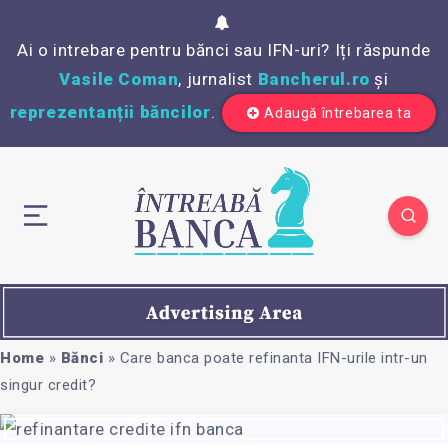
Ai o intrebare pentru bănci sau IFN-uri? Iți răspunde
Vasile Coman
, jurnalist
Bancherul.ro
și
reprezentanții băncilor
.
Adaugă întrebarea ta
Home
»
Bănci
»
Care banca poate refinanta IFN-urile intr-un
singur credit?