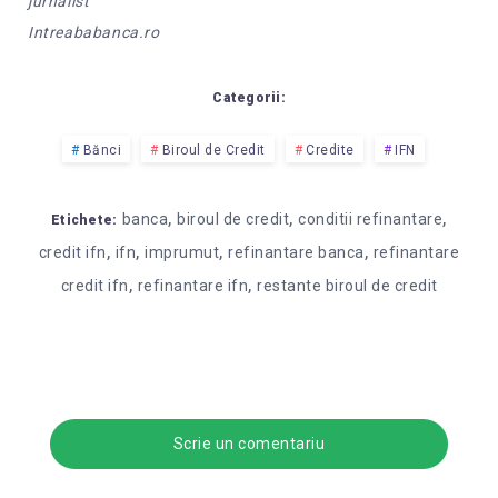
jurnalist
Intreababanca.ro
Categorii:
Bănci
Biroul de Credit
Credite
IFN
,
,
,
banca
biroul de credit
conditii refinantare
Etichete:
,
,
,
,
credit ifn
ifn
imprumut
refinantare banca
refinantare
,
,
credit ifn
refinantare ifn
restante biroul de credit
Scrie un comentariu