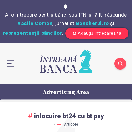
Ai o intrebare pentru bănci sau IFN-uri? Iți răspunde
Vasile Coman
, jurnalist
Bancherul.ro
și
reprezentanții băncilor
.
Adaugă întrebarea ta
4
inlocuire bt24 cu bt pay
4
Articole