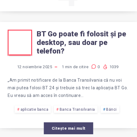
BT Go poate fi folosit și pe
BT
desktop, sau doar pe
GO
telefon?
POATE
12 noiembrie 2025
1
min de citire
0
1039
FI
„Am primit notificare de la Banca Transilvania că nu voi
mai putea folosi BT 24 și trebuie să trec la aplicația BT Go.
FOLOSIT
Eu vreau să am acces în continuare…
ȘI
aplicatie banca
Banca Transilvania
Bănci
PE
Citește mai mult