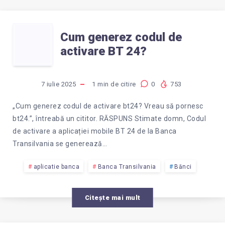
DESKTOP,
CUM
SAU
Cum generez codul de
activare BT 24?
GENEREZ
DOAR
CODUL
PE
7 iulie 2025
1
min de citire
0
753
DE
TELEFON?
„Cum generez codul de activare bt24? Vreau să pornesc
bt24.”, întreabă un cititor. RĂSPUNS Stimate domn, Codul
ACTIVARE
de activare a aplicației mobile BT 24 de la Banca
Transilvania se generează…
BT
aplicatie banca
Banca Transilvania
Bănci
24?
Citește mai mult