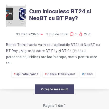
CUM
Cum inlocuiesc BT24 si
NeoBT cu BT Pay?
INLOCUIESC
BT24
31 martie 2025
1
min de citire
0
2270
SI
Banca Transilvania va inlocui aplicatiile BT24 si NeoBT cu
BT Pay. „Migrarea către BT Pay și BT Go (in cazul
NEOBT
persoanelor juridice) are loc în etape, motiv pentru care
te…
CU
aplicatie banca
Banca Transilvania
Bănci
BT
Citește mai mult
PAY?
Pagina 1 din 1