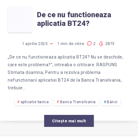
DE
De ce nu functioneaza
aplicatia BT24?
CE
NU
1 aprilie 2025
1
min de citire
2
2873
FUNCTIONEAZA
„De ce nu functioneaza aplicatia BT24? Nu se deschide,
care este problema?”, intreaba o cititoare. RASPUNS
APLICATIA
Stimata doamna, Pentru a rezolva problema
nefunctionarii aplicatiei BT24 de la Banca Transilvania,
BT24?
trebuie…
aplicatie banca
Banca Transilvania
Bănci
Citește mai mult