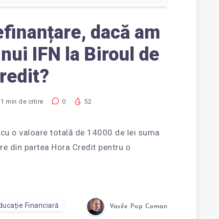
efinanțare, dacă am
nui IFN la Biroul de
redit?
1
min de citire
0
52
 cu o valoare totală de 14000 de lei suma
are din partea Hora Credit pentru o
ducație Financiară
Vasile Pop Coman