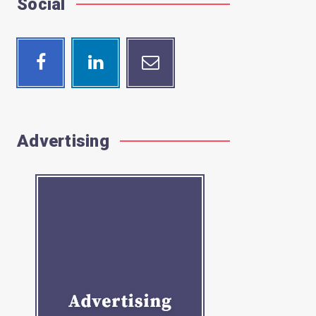
Social
Facebook
Linkedin
Email
Follow
Visit
Contact
me!
me!
me!
Advertising