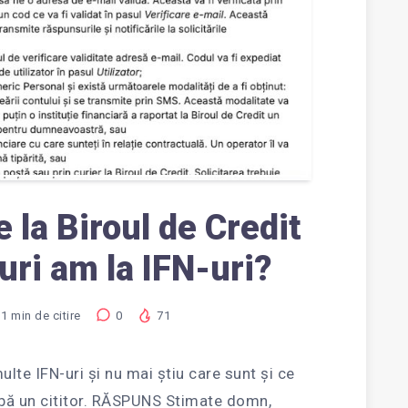
 la Biroul de Credit
ri am la IFN-uri?
1
min de citire
0
71
ulte IFN-uri și nu mai știu care sunt și ce
abă un cititor. RĂSPUNS Stimate domn,