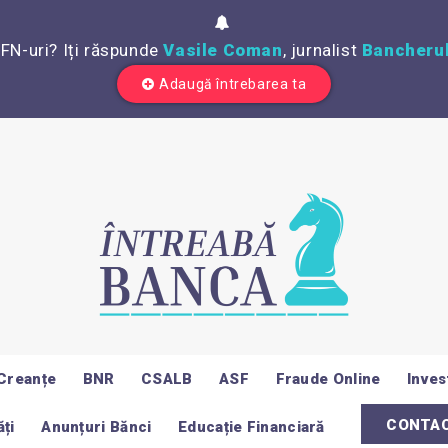
IFN-uri? Iți răspunde
Vasile Coman
, jurnalist
Bancherul
Adaugă întrebarea ta
Creanțe
BNR
CSALB
ASF
Fraude Online
Invest
CONTA
ți
Anunțuri Bănci
Educație Financiară