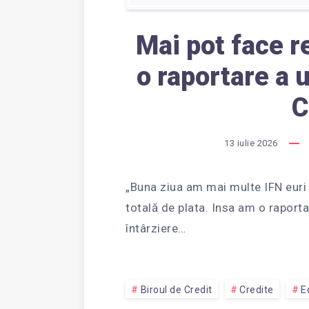
Mai pot face r
o raportare a u
C
13 iulie 2026
„Buna ziua am mai multe IFN euri
totală de plata. Insa am o raport
întârziere…
Biroul de Credit
Credite
E