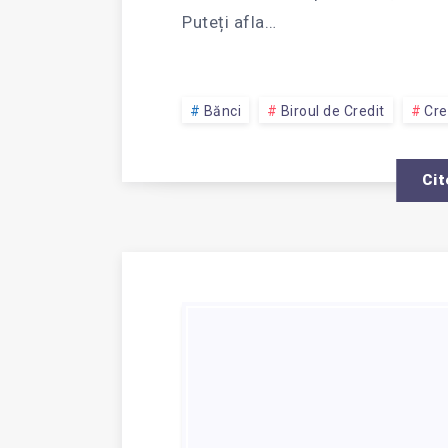
Puteți afla…
Bănci
Biroul de Credit
Cre
Cit