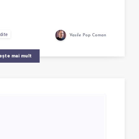
dite
Vasile Pop Coman
ește mai mult