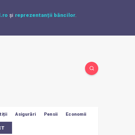
.ro
și
reprezentanții băncilor
.
iții
Asigurări
Pensii
Economii
CT