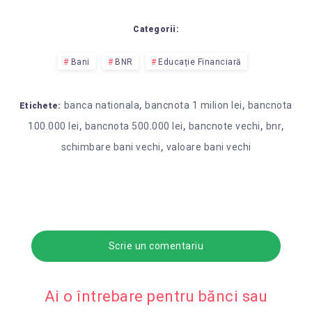
Categorii:
Bani
BNR
Educație Financiară
,
,
banca nationala
bancnota 1 milion lei
bancnota
Etichete:
,
,
,
,
100.000 lei
bancnota 500.000 lei
bancnote vechi
bnr
,
schimbare bani vechi
valoare bani vechi
Scrie un comentariu
Ai o întrebare pentru bănci sau