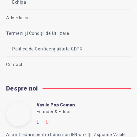
Echipa
Advertising
Termeni și Condiții de Utilizare
Politica de Confidențialitate GDPR
Contact
Despre noi
Vasile Pop Coman
Vasile
Founder & Editor
Follow
Website:
Pop
me
https://intreababanca.ro/
Ai o intrebare pentru bănci sau IFN-uri? Iți răspunde Vasile