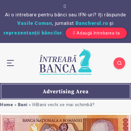
Ai o intrebare pentru bănci sau IFN-uri? Iți răspunde
Vasile Coman
, jurnalist
Bancherul.ro
și
reprezentanții băncilor
.
Adaugă întrebarea ta
Home
»
Bani
»
￼Banii vechi se mai schimbă?