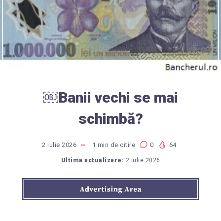
￼Banii vechi se mai
schimbă?
2 iulie 2026
1
min de citire
0
64
Ultima actualizare:
2 iulie 2026