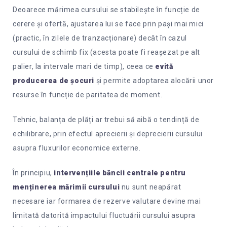
Deoarece mărimea cursului se stabilește în funcție de
cerere și ofertă, ajustarea lui se face prin pași mai mici
(practic, în zilele de tranzacționare) decât în cazul
cursului de schimb fix (acesta poate fi reașezat pe alt
palier, la intervale mari de timp), ceea ce
evită
producerea de șocuri
și permite adoptarea alocării unor
resurse în funcție de paritatea de moment.
Tehnic, balanța de plăți ar trebui să aibă o tendință de
echilibrare, prin efectul aprecierii și deprecierii cursului
asupra fluxurilor economice externe.
În principiu,
intervențiile băncii centrale pentru
menținerea mărimii cursului
nu sunt neapărat
necesare iar formarea de rezerve valutare devine mai
limitată datorită impactului fluctuării cursului asupra