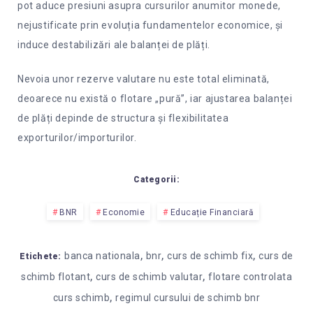
pot aduce presiuni asupra cursurilor anumitor monede,
nejustificate prin evoluția fundamentelor economice, și
induce destabilizări ale balanței de plăți.
Nevoia unor rezerve valutare nu este total eliminată,
deoarece nu există o flotare „pură”, iar ajustarea balanței
de plăți depinde de structura și flexibilitatea
exporturilor/importurilor.
Categorii:
BNR
Economie
Educație Financiară
,
,
,
banca nationala
bnr
curs de schimb fix
curs de
Etichete:
,
,
schimb flotant
curs de schimb valutar
flotare controlata
,
curs schimb
regimul cursului de schimb bnr