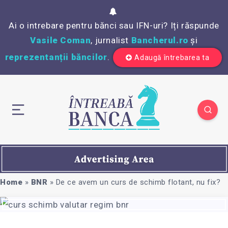
Ai o intrebare pentru bănci sau IFN-uri? Iți răspunde
Vasile Coman
, jurnalist
Bancherul.ro
și
reprezentanții băncilor
.
Adaugă întrebarea ta
Home
»
BNR
»
De ce avem un curs de schimb flotant, nu fix?