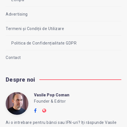
Advertising
Termeni și Condiții de Utilizare
Politica de Confidențialitate GDPR
Contact
Despre noi
Vasile Pop Coman
Vasile
Founder & Editor
Follow
Website:
Pop
me
https://intreababanca.ro/
Ai o intrebare pentru bănci sau IFN-uri? Iți răspunde Vasile
on