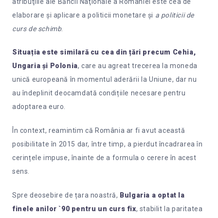
atribuţiile ale Băncii Naţionale a României este cea de
elaborare şi aplicare a politicii monetare şi
a politicii de
curs de schimb
.
Situația este similară cu cea din țări precum Cehia,
Ungaria și Polonia
, care au agreat trecerea la moneda
unică europeană în momentul aderării la Uniune, dar nu
au îndeplinit deocamdată condițiile necesare pentru
adoptarea euro.
În context, reamintim că România ar fi avut această
posibilitate în 2015 dar, între timp, a pierdut încadrarea în
cerințele impuse, înainte de a formula o cerere în acest
sens.
Spre deosebire de țara noastră,
Bulgaria a optat la
finele anilor `90 pentru un curs fix
, stabilit la paritatea