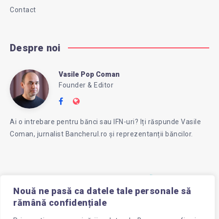
Contact
Despre noi
Vasile Pop Coman
Vasile
Founder & Editor
Follow
Website:
Pop
me
https://intreababanca.ro/
Ai o intrebare pentru bănci sau IFN-uri? Iți răspunde Vasile
on
Coman, jurnalist Bancherul.ro și reprezentanții băncilor.
Facebook
Coman
Nouă ne pasă ca datele tale personale să
rămână confidențiale