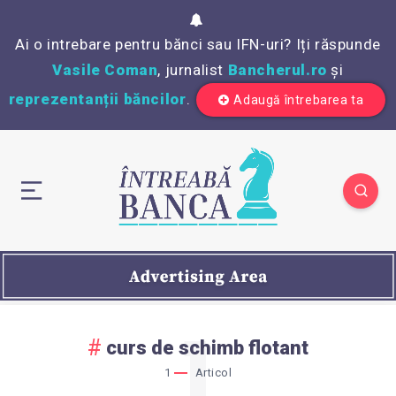
Ai o intrebare pentru bănci sau IFN-uri? Iți răspunde
Vasile Coman
, jurnalist
Bancherul.ro
și
reprezentanții băncilor
.
Adaugă întrebarea ta
1
curs de schimb flotant
1
Articol