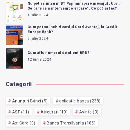
Nu pot sa intru in BT Pay, imi apare mesajul „Ups…
Se pare ca a intervenit o eroare”. Ce pot sa fac?
1 iulie 2024
Cum pot sa inchid cardul Card Avantaj, la Credit
Europe Bank?
5 iulie 2024
Cum aflu numarul de client BRD?
12 iunie 2024
Categorii
Anunțuri Bănci (5)
aplicatie banca (238)
ASF (11)
Asigurări (10)
Avinto (3)
Axi Card (3)
Banca Transilvania (185)