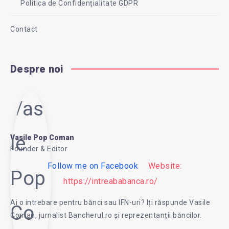
Politica de Confidențialitate GDPR
Contact
Despre noi
Vasi
le
Vasile Pop Coman
Founder & Editor
Follow me on Facebook
Website:
Pop
https://intreababanca.ro/
Ai o intrebare pentru bănci sau IFN-uri? Iți răspunde Vasile
Co
Coman, jurnalist Bancherul.ro și reprezentanții băncilor.