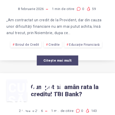
8 februarie 2026
1
min de citire
0
59
„Am contractat un credit de la Provident, dar din cauza
unor dificultăți financiare nu am mai putut achita, însă
anul trecut, prin Noiembrie, dupa ce…
Biroul de Credit
Credite
Educație Financiară
Citește mai mult
CUM POT
Cum pot să amân rata la
creditul TBI Bank?
SĂ AMÂN
RATA LA
22 ianuarie 2026
1
min de citire
0
143