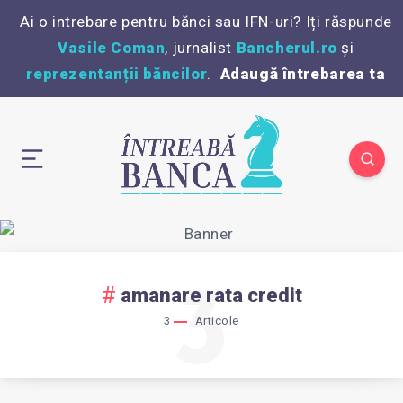
Ai o intrebare pentru bănci sau IFN-uri? Iți răspunde
Vasile Coman
, jurnalist
Bancherul.ro
și
reprezentanții băncilor
.
Adaugă întrebarea ta
3
amanare rata credit
3
Articole