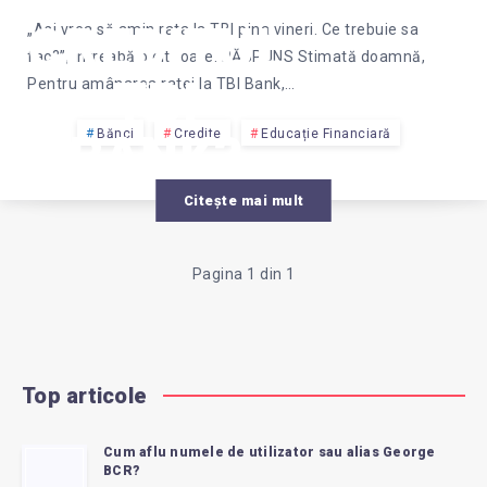
CREDITUL
„Asi vrea să amin rata la TBI pina vineri. Ce trebuie sa
fac?”, întreabă o cititoare. RĂSPUNS Stimată doamnă,
TBI
Pentru amânarea ratei la TBI Bank,…
BANK?
Bănci
Credite
Educație Financiară
Citește mai mult
Pagina 1 din 1
Top articole
Cum aflu numele de utilizator sau alias George
BCR?