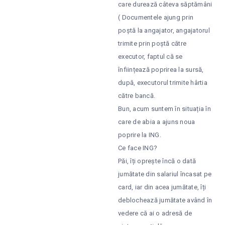
care durează câteva săptămâni
( Documentele ajung prin
poștă la angajator, angajatorul
trimite prin poștă către
executor, faptul că se
înființează poprirea la sursă,
după, executorul trimite hârtia
către bancă.
Bun, acum suntem în situația în
care de abia a ajuns noua
poprire la ING.
Ce face ING?
Păi, îți oprește încă o dată
jumătate din salariul încasat pe
card, iar din acea jumătate, îți
deblochează jumătate având în
vedere că ai o adresă de