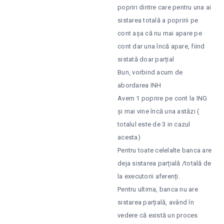
popriri dintre care pentru una ai
sistarea totală a popririi pe
cont așa că nu mai apare pe
cont dar una încă apare, fiind
sistată doar parțial
Bun, vorbind acum de
abordarea INH
Avem 1 poprire pe cont la ING
și mai vine încă una astăzi (
totalul este de 3 in cazul
acesta)
Pentru toate celelalte banca are
deja sistarea parțială /totală de
la executorii aferenți.
Pentru ultima, banca nu are
sistarea parțială, având în
vedere că există un proces