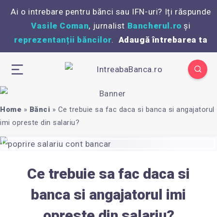
Ai o intrebare pentru bănci sau IFN-uri? Iți răspunde
Vasile Coman
, jurnalist
Bancherul.ro
și
reprezentanții băncilor
.
Adaugă întrebarea ta
Home
»
Bănci
»
Ce trebuie sa fac daca si banca si angajatorul
imi opreste din salariu?
Ce trebuie sa fac daca si
banca si angajatorul imi
opreste din salariu?