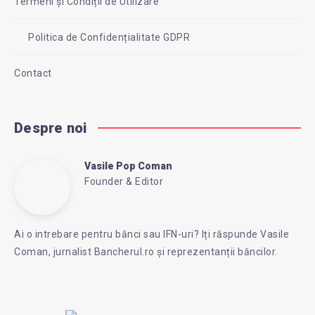
Termeni și Condiții de Utilizare
Politica de Confidențialitate GDPR
Contact
Despre noi
Vasile Pop Coman
Vasile
Founder & Editor
Follow
Website:
Pop
me
https://intreababanca.ro/
Ai o intrebare pentru bănci sau IFN-uri? Iți răspunde Vasile
on
Coman, jurnalist Bancherul.ro și reprezentanții băncilor.
Facebook
Coman