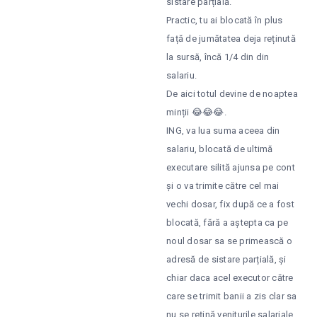
sistare parțială.
Practic, tu ai blocată în plus
față de jumătatea deja reținută
la sursă, încă 1/4 din din
salariu.
De aici totul devine de noaptea
minții 😂😂😂.
ING, va lua suma aceea din
salariu, blocată de ultimă
executare silită ajunsa pe cont
și o va trimite către cel mai
vechi dosar, fix după ce a fost
blocată, fără a aștepta ca pe
noul dosar sa se primească o
adresă de sistare parțială, și
chiar daca acel executor către
care se trimit banii a zis clar sa
nu se rețină veniturile salariale.