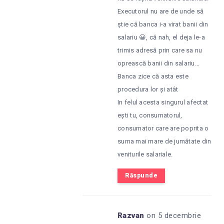
Executorul nu are de unde să
știe că banca i-a virat banii din
salariu 😀, că nah, el deja le-a
trimis adresă prin care sa nu
oprească banii din salariu…
Banca zice că asta este
procedura lor și atât
In felul acesta singurul afectat
ești tu, consumatorul,
consumator care are poprita o
suma mai mare de jumătate din
veniturile salariale.
Răspunde
Razvan
on 5 decembrie