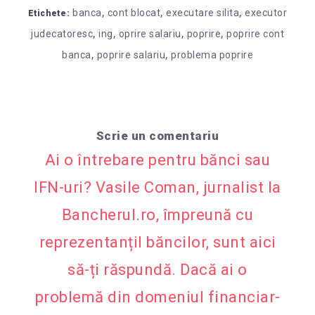
,
,
,
banca
cont blocat
executare silita
executor
Etichete:
,
,
,
,
judecatoresc
ing
oprire salariu
poprire
poprire cont
,
,
banca
poprire salariu
problema poprire
Scrie un comentariu
Ai o întrebare pentru bănci sau
IFN-uri? Vasile Coman, jurnalist la
Bancherul.ro, împreună cu
reprezentanțiI băncilor, sunt aici
să-ți răspundă. Dacă ai o
problemă din domeniul financiar-