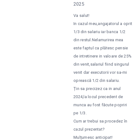
2025
Va salut!
In cazul meu,angajatorul a oprit
1/3 din salariu iar banca 1/2
din restul.Nelamurirea mea
este faptul ca plătesc pensie
de intretinere in valoare de 25%
din venit,salariul fiind singurul
venit dar executorii vor sa-mi
oprească 1/2 din salariu.
Țin sa precizez ca in anul
2024,la locul precedent de
munca au fost făcute popriri
pe 1/3.
Cum ar trebui sa procedez în
cazul prezentat?
Mulțumesc anticipat!