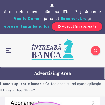
Ai o intrebare pentru bănci sau IFN-uri? Iți răspunde
Vasile Coman
, jurnalist
Bancherul.ro
și
reprezentanții băncilor
.
Adaugă întrebarea ta
Home
»
aplicatie banca
»
Ce fac dacă nu-mi apare aplicația
BT Pay în App Store?