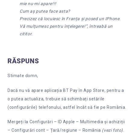
mie nu-mi apare!!!
Cum aș putea face asta?
Precizez că locuiesc în Franța și posed un IPhone.
Vă mulțumesc pentru înțelegere!”, întreabă un
cititor.
RĂSPUNS
Stimate domn,
Dacă nu vă apare aplicația BT Pay în App Store, pentru a
o putea actualiza, trebuie să schimbați setările
(configurările) telefonului, astfel încât să fie pe România.
Mergeți la Configurări – ID Apple – Multimedia și achiziții
– Configurări cont – Țară/regiune – România
(vezi foto)
.