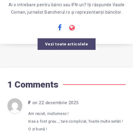
Ai o intrebare pentru bănci sau IFN-uri? Iți răspunde Vasile
Coman, jurnalist Bancherul.ro și reprezentanții băncilor.
Vezi toate articolele
1 Comments
F
on 22 decembrie 2025
Am reusit, multumesc !
Insa a fost greu…, tare complicat, foarte multe setări !
O zi bună !