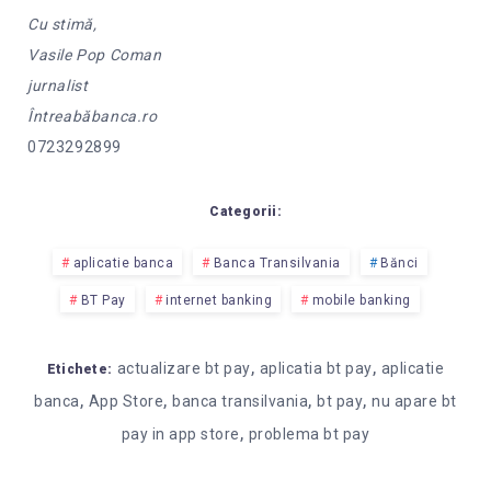
Cu stimă,
Vasile Pop Coman
jurnalist
Întreabăbanca.ro
0723292899
Categorii:
aplicatie banca
Banca Transilvania
Bănci
BT Pay
internet banking
mobile banking
,
,
actualizare bt pay
aplicatia bt pay
aplicatie
Etichete:
,
,
,
,
banca
App Store
banca transilvania
bt pay
nu apare bt
,
pay in app store
problema bt pay