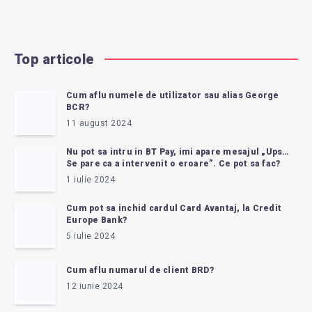
Top articole
Cum aflu numele de utilizator sau alias George
BCR?
11 august 2024
Nu pot sa intru in BT Pay, imi apare mesajul „Ups…
Se pare ca a intervenit o eroare”. Ce pot sa fac?
1 iulie 2024
Cum pot sa inchid cardul Card Avantaj, la Credit
Europe Bank?
5 iulie 2024
Cum aflu numarul de client BRD?
12 iunie 2024