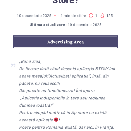
Store?
10 decembrie 2025
1
min de citire
1
125
Ultima actualizare:
10 decembrie 2025
„Bună ziua,
De fiecare dată când deschid aplicația BTPAY îmi
apare mesajul:”Actualizați aplicația”, însă, din
păcate, nu reușesc!!!
Din pacate nu functioneaza! Îmi apare:
„Aplicatie indisponibila in tara sau regiunea
dumneavoastră!”
Pentru simplul motiv că în Ap store nu există
această aplicație
!
Poate pentru România există, dar aici, în Franța,