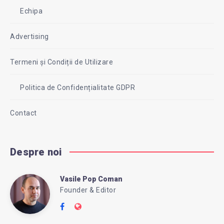
Echipa
Advertising
Termeni și Condiții de Utilizare
Politica de Confidențialitate GDPR
Contact
Despre noi
Vasile Pop Coman
Vasile
Founder & Editor
Follow
Website:
me
https://intreababanca.ro/