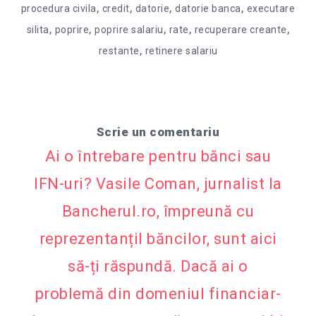
,
,
,
,
procedura civila
credit
datorie
datorie banca
executare
,
,
,
,
,
silita
poprire
poprire salariu
rate
recuperare creante
,
restante
retinere salariu
Scrie un comentariu
Ai o întrebare pentru bănci sau
IFN-uri? Vasile Coman, jurnalist la
Bancherul.ro, împreună cu
reprezentanțiI băncilor, sunt aici
să-ți răspundă. Dacă ai o
problemă din domeniul financiar-