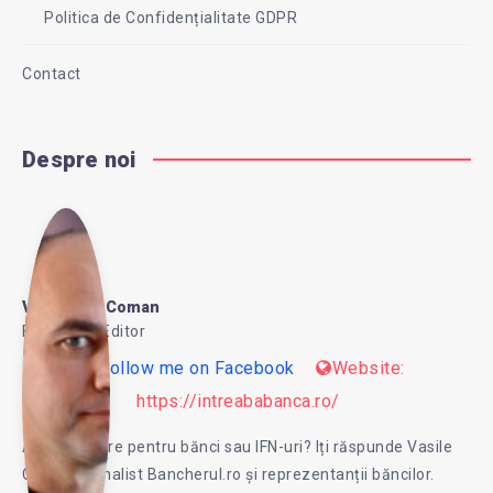
Politica de Confidențialitate GDPR
Contact
Despre noi
Vasi
le
Vasile Pop Coman
Founder & Editor
Follow me on Facebook
Website:
Pop
https://intreababanca.ro/
Ai o intrebare pentru bănci sau IFN-uri? Iți răspunde Vasile
Co
Coman, jurnalist Bancherul.ro și reprezentanții băncilor.