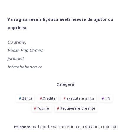
Va rog sa reveniti, daca aveti nevoie de ajutor cu
poprirea.
Cu stima,
Vasile Pop Coman
jurnalist
Intreababanca.ro
Categorii:
Bănci
Credite
executare silita
IFN
Poprire
Recuperare Creanțe
,
cat poate sa-mi retina din salariu
codul de
Etichete: