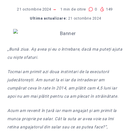
21 octombrie 2024
1
min de citire
0
149
Ultima actualizare:
21 octombrie 2024
„Bună ziua. Aș avea și eu o întrebare, dacă ma puteți ajuta
cu niște sfaturi.
Tocmai am primit azi doua instintari de la executorii
judecătorești. Am sunat la ei iar da intradevar am
cumpărat ceva în rate în 2014, am plătit cam 4,5 luni iar
apoi nu am mai plătit pentru ca am plecat în străinătate.
Acum am revenit în țară iar mam angajat și am primit la
munca proprie pe salar. Cât la suta ar avea voie sa îmi
retina angajatorul din salar sau ce as putea face?”
,