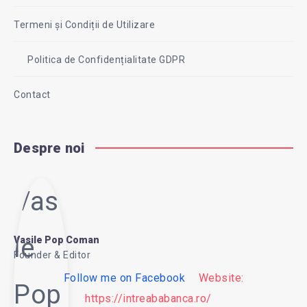
Termeni și Condiții de Utilizare
Politica de Confidențialitate GDPR
Contact
Despre noi
Vasi
le
Vasile Pop Coman
Founder & Editor
Follow me on Facebook
Website:
Pop
https://intreababanca.ro/