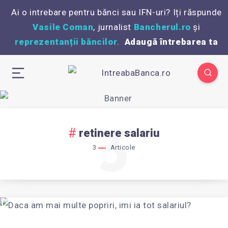
Ai o intrebare pentru bănci sau IFN-uri? Iți răspunde
Vasile Coman
, jurnalist
Bancherul.ro
și
reprezentanții băncilor
.
Adaugă întrebarea ta
3
retinere salariu
3
Articole