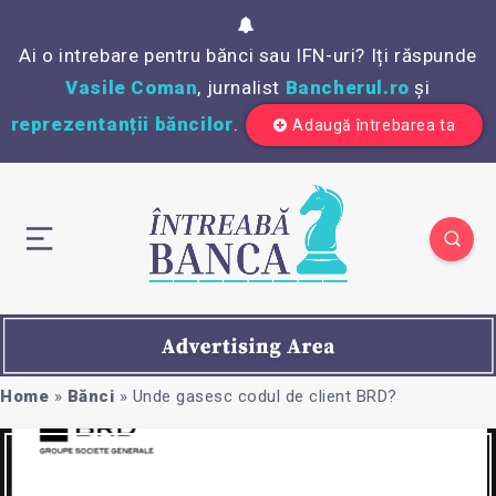
Ai o intrebare pentru bănci sau IFN-uri? Iți răspunde
Vasile Coman
, jurnalist
Bancherul.ro
și
reprezentanții băncilor
.
Adaugă întrebarea ta
Home
»
Bănci
»
Unde gasesc codul de client BRD?