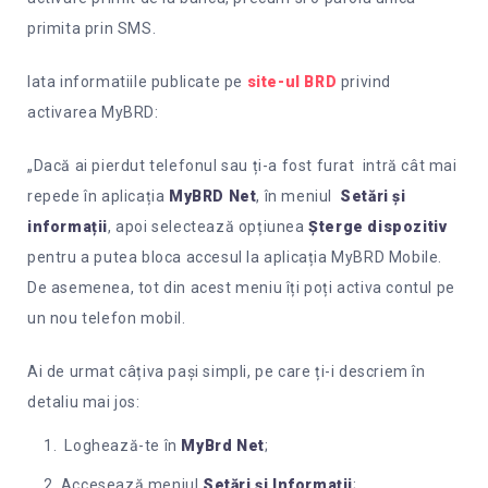
primita prin SMS.
Iata informatiile publicate pe
site-ul BRD
privind
activarea MyBRD:
„Dacă ai pierdut telefonul sau ți-a fost furat intră cât mai
repede în aplicația
MyBRD Net
, în meniul
Setări și
informații
, apoi selectează opțiunea
Șterge dispozitiv
pentru a putea bloca accesul la aplicația MyBRD Mobile.
De asemenea, tot din acest meniu îți poți activa contul pe
un nou telefon mobil.
Ai de urmat câțiva pași simpli, pe care ți-i descriem în
detaliu mai jos:
Loghează-te în
MyBrd Net
;
Accesează meniul
Setări și Informații
;