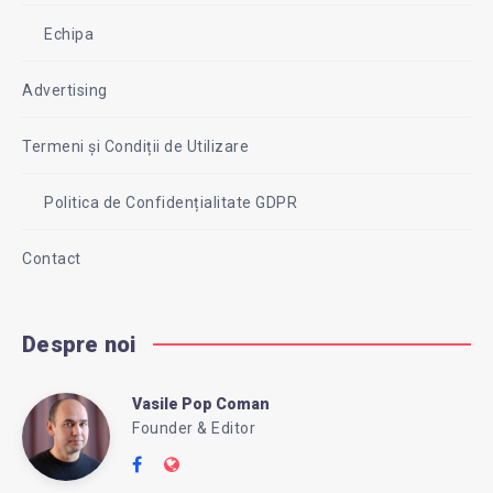
Echipa
Advertising
Termeni și Condiții de Utilizare
Politica de Confidențialitate GDPR
Contact
Despre noi
Vasile Pop Coman
Vasile
Founder & Editor
Follow
Website:
me
https://intreababanca.ro/