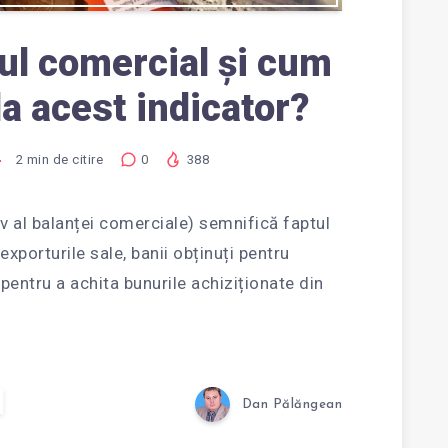
tul comercial și cum
a acest indicator?
2
min de citire
0
388
iv al balanței comerciale) semnifică faptul
exporturile sale, banii obținuți pentru
i pentru a achita bunurile achiziționate din
Dan Pălăngean