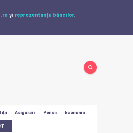
.ro
și
reprezentanții băncilor
.
iții
Asigurări
Pensii
Economii
CT