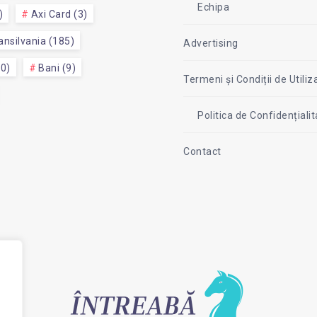
Echipa
)
Axi Card (3)
nsilvania (185)
Advertising
50)
Bani (9)
Termeni și Condiții de Utiliz
Politica de Confidențial
Contact