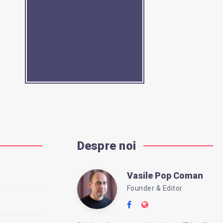
Despre noi
Vasile Pop Coman
Vasile
Founder & Editor
Follow
Website:
Pop
me
https://intreababanc