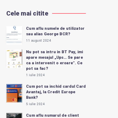
Cele mai citite
Cum aflu numele de utilizator
sau alias George BCR?
11 august 2024
Nu pot sa intru in BT Pay, imi
apare mesajul „Ups… Se pare
ca a intervenit o eroare”. Ce
pot sa fac?
1 iulie 2024
Cum pot sa inchid cardul Card
Avantaj, la Credit Europe
Bank?
5 iulie 2024
Cum aflu numarul de client