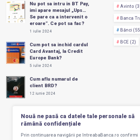
Nu pot sa intru in BT Pay,
Avinto (3
imi apare mesajul „Ups…
Se pare ca a intervenit o
Banca Tra
eroare”. Ce pot sa fac?
Bănci (5
1 iulie 2024
BCE (2)
Cum pot sa inchid cardul
Card Avantaj, la Credit
Europe Bank?
5 iulie 2024
Cum aflu numarul de
client BRD?
12 iunie 2024
Nouă ne pasă ca datele tale personale să
rămână confidențiale
Prin continuarea navigării pe
IntreabaBanca.ro
confirmi