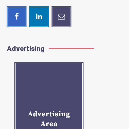
Facebook
Linkedin
Email
Follow
Visit
Contact
me!
me!
me!
Advertising