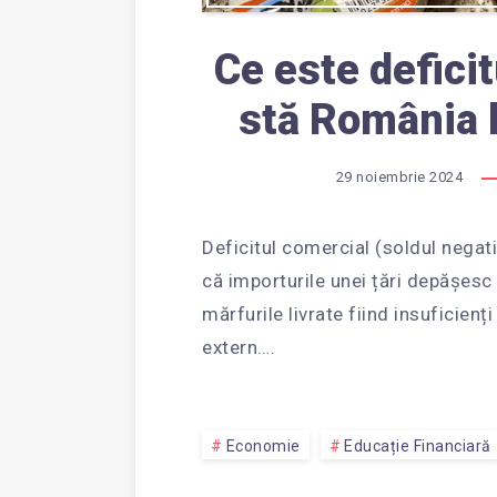
Ce este defici
stă România l
29 noiembrie 2024
Deficitul comercial (soldul negat
că importurile unei țări depășesc 
mărfurile livrate fiind insuficienț
extern….
Economie
Educație Financiară