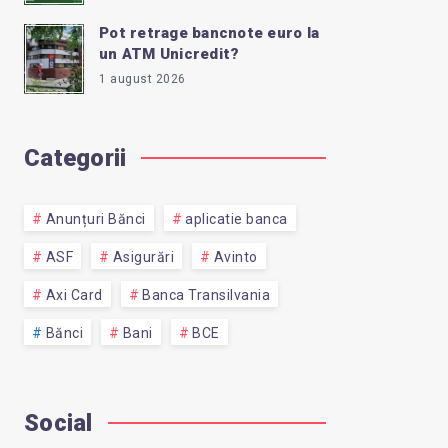
Pot retrage bancnote euro la
un ATM Unicredit?
1 august 2026
Categorii
Anunțuri Bănci
aplicatie banca
ASF
Asigurări
Avinto
Axi Card
Banca Transilvania
Bănci
Bani
BCE
Social