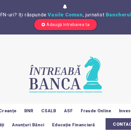
IFN-uri? Iți răspunde
Vasile Coman
, jurnalist
Bancherul
Adaugă întrebarea ta
Creanțe
BNR
CSALB
ASF
Fraude Online
Invest
CONTA
ți
Anunțuri Bănci
Educație Financiară