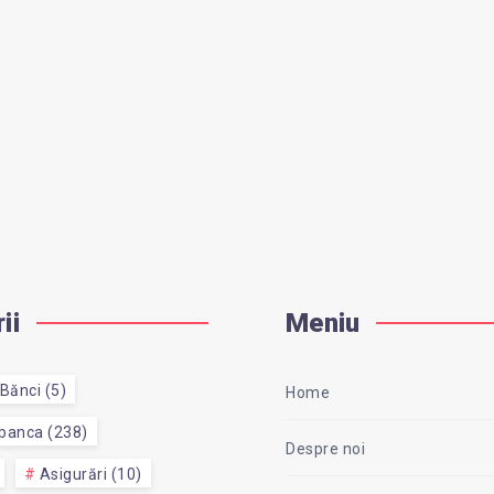
ii
Meniu
Bănci (5)
Home
 banca (238)
Despre noi
Asigurări (10)