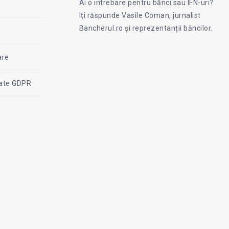
Ai o intrebare pentru bănci sau IFN-uri?
on
Iți răspunde Vasile Coman, jurnalist
Facebook
Coman
Bancherul.ro și reprezentanții băncilor.
are
itate GDPR