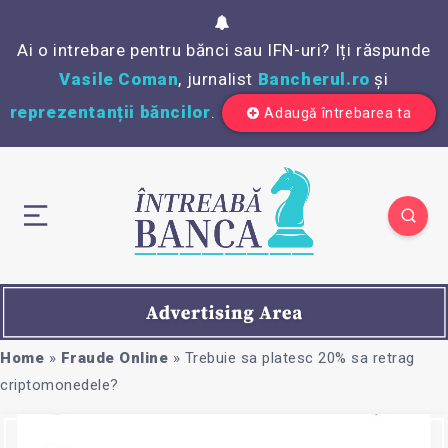
Ai o intrebare pentru bănci sau IFN-uri? Iți răspunde
Vasile Coman
, jurnalist
Bancherul.ro
și
reprezentanții băncilor
.
Adaugă întrebarea ta
Home
»
Fraude Online
»
Trebuie sa platesc 20% sa retrag
criptomonedele?