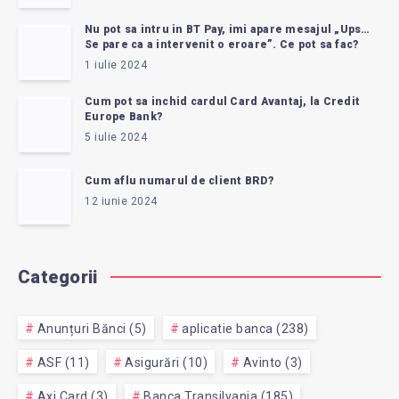
Nu pot sa intru in BT Pay, imi apare mesajul „Ups…
Se pare ca a intervenit o eroare”. Ce pot sa fac?
1 iulie 2024
Cum pot sa inchid cardul Card Avantaj, la Credit
Europe Bank?
5 iulie 2024
Cum aflu numarul de client BRD?
12 iunie 2024
Categorii
Anunțuri Bănci (5)
aplicatie banca (238)
ASF (11)
Asigurări (10)
Avinto (3)
Axi Card (3)
Banca Transilvania (185)