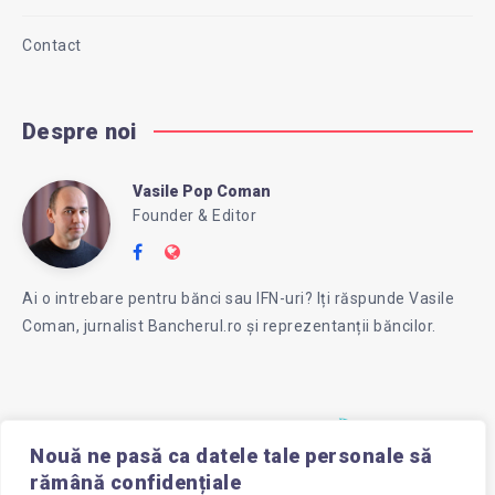
Contact
Despre noi
Vasile Pop Coman
Vasile
Founder & Editor
Follow
Website:
Pop
me
https://intreababanca.ro/
Ai o intrebare pentru bănci sau IFN-uri? Iți răspunde Vasile
on
Coman, jurnalist Bancherul.ro și reprezentanții băncilor.
Facebook
Coman
Nouă ne pasă ca datele tale personale să
rămână confidențiale