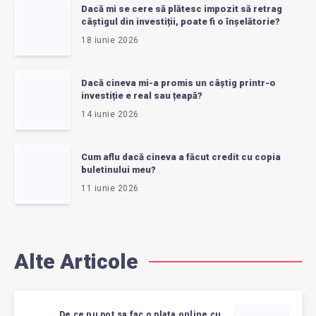
Dacă mi se cere să plătesc impozit să retrag
câștigul din investiții, poate fi o înșelătorie?
18 iunie 2026
Dacă cineva mi-a promis un câștig printr-o
investiție e real sau țeapă?
14 iunie 2026
Cum aflu dacă cineva a făcut credit cu copia
buletinului meu?
11 iunie 2026
Alte Articole
De ce nu pot sa fac o plata online cu