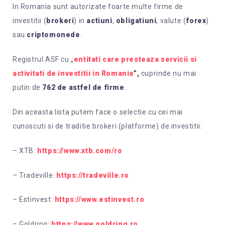
In Romania sunt autorizate foarte multe firme de
investitii (
brokeri
) in
actiuni
,
obligatiuni
, valute (
forex
)
sau
criptomonede
.
Registrul ASF cu „
entitati care presteaza servicii si
activitati de investitii in Romania
”,
cuprinde nu mai
putin de
762 de astfel de firme
.
Din aceasta lista putem face o selectie cu cei mai
cunoscuti si de traditie brokeri (platforme) de investitii:
– XTB:
https://www.xtb.com/ro
– Tradeville:
https://tradeville.ro
– Estinvest:
https://www.estinvest.ro
– Goldring:
https://www.goldring.ro