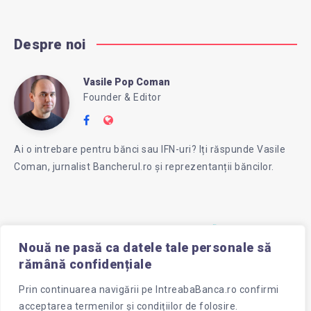
Despre noi
Vasile Pop Coman
Vasile
Founder & Editor
Follow
Website:
Pop
me
https://intreababanca.ro/
Ai o intrebare pentru bănci sau IFN-uri? Iți răspunde Vasile
on
Coman, jurnalist Bancherul.ro și reprezentanții băncilor.
Facebook
Coman
Nouă ne pasă ca datele tale personale să
rămână confidențiale
Prin continuarea navigării pe
IntreabaBanca.ro
confirmi
acceptarea termenilor și condițiilor de folosire.