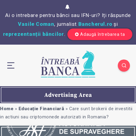
Ai o intrebare pentru bănci sau IFN-uri? Iți răspunde
Vasile Coman
, jurnalist
Bancherul.ro
și
reprezentanții băncilor
.
Adaugă întrebarea ta
Home
»
Educație Financiară
»
Care sunt brokerii de investitii
in actiuni sau criptomonede autorizati in Romania?