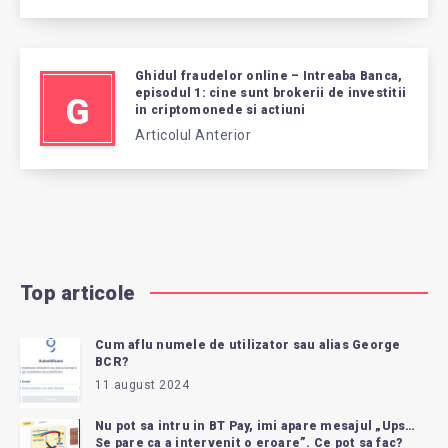
Ghidul fraudelor online – Intreaba Banca,
episodul 1: cine sunt brokerii de investitii
G
in criptomonede si actiuni
Articolul Anterior
Top articole
Cum aflu numele de utilizator sau alias George
BCR?
11 august 2024
Nu pot sa intru in BT Pay, imi apare mesajul „Ups…
Se pare ca a intervenit o eroare”. Ce pot sa fac?