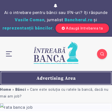
Ai o intrebare pentru bănci sau IFN-uri? Iți răspunde
Vasile Coman
, jurnalist
Bancherul.ro
și
reprezentanții băncilor
.
Adaugă întrebarea ta
Home
»
Bănci
»
Care este soluția cu ratele la bancă, dacă nu
mai am job?