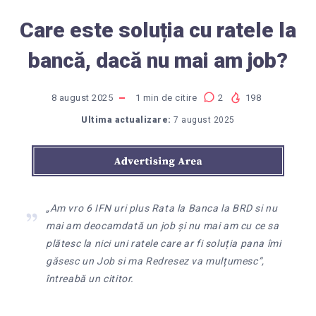
Care este soluția cu ratele la
bancă, dacă nu mai am job?
8 august 2025
1
min de citire
2
198
Ultima actualizare:
7 august 2025
„Am vro 6 IFN uri plus Rata la Banca la BRD si nu
mai am deocamdată un job și nu mai am cu ce sa
plătesc la nici uni ratele care ar fi soluția pana îmi
găsesc un Job si ma Redresez va mulțumesc”,
întreabă un cititor.