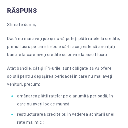
RĂSPUNS
Stimate domn,
Dacă nu mai aveți job și nu vă puteți plăti ratele la credite,
primul lucru pe care trebuie să-l faceți este să anunțați
bancile la care aveți credite cu privire la acest lucru.
Atât băncile, cât și IFN-urile, sunt obligate să vă ofere
soluții pentru depășirea perioadei în care nu mai aveți
venituri, precum:
amânarea plății ratelor pe o anumită perioadă, în
care nu aveți loc de muncă;
restructurarea creditelor, în vederea achitării unei
rate mai mici;