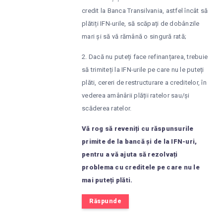
credit la Banca Transilvania, astfel încât să
plătiți IFN-urile, să scăpați de dobânzile
mari și să vă rămână o singură rată;
2. Dacă nu puteți face refinanțarea, trebuie
să trimiteți la IFN-urile pe care nu le puteți
plăti, cereri de restructurare a creditelor, în
vederea amânârii plății ratelor sau/și
scăderea ratelor.
Vă rog să reveniți cu răspunsurile
primite de la bancă și de la IFN-uri,
pentru a vă ajuta să rezolvați
problema cu creditele pe care nu le
mai puteți plăti.
Răspunde