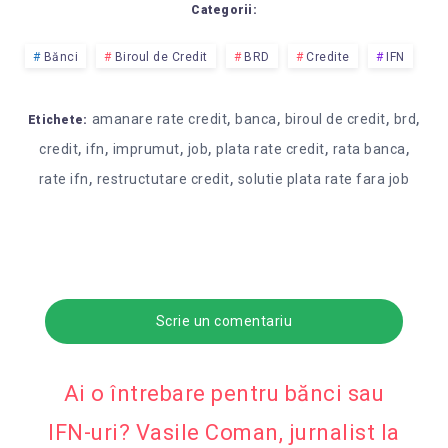
Categorii:
Bănci
Biroul de Credit
BRD
Credite
IFN
,
,
,
,
amanare rate credit
banca
biroul de credit
brd
Etichete:
,
,
,
,
,
,
credit
ifn
imprumut
job
plata rate credit
rata banca
,
,
rate ifn
restructutare credit
solutie plata rate fara job
Scrie un comentariu
Ai o întrebare pentru bănci sau
IFN-uri? Vasile Coman, jurnalist la