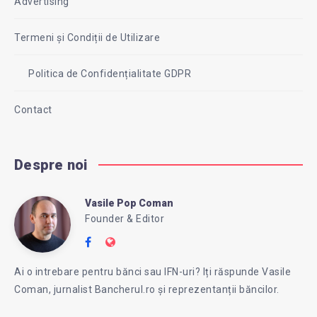
Advertising
Termeni și Condiții de Utilizare
Politica de Confidențialitate GDPR
Contact
Despre noi
Vasile Pop Coman
Vasile
Founder & Editor
Follow
Website:
Pop
me
https://intreababanca.ro/
Ai o intrebare pentru bănci sau IFN-uri? Iți răspunde Vasile
on
Coman, jurnalist Bancherul.ro și reprezentanții băncilor.
Facebook
Coman