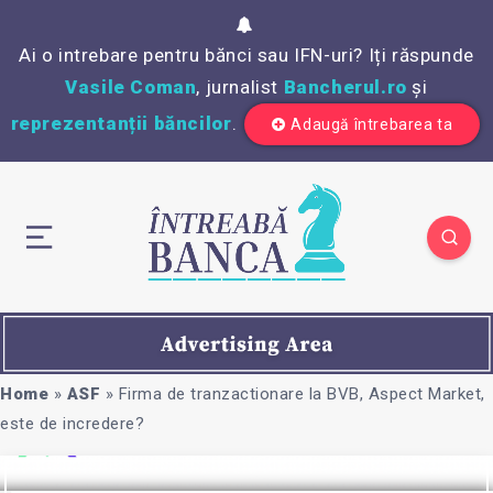
Ai o intrebare pentru bănci sau IFN-uri? Iți răspunde
Vasile Coman
, jurnalist
Bancherul.ro
și
reprezentanții băncilor
.
Adaugă întrebarea ta
Home
»
ASF
»
Firma de tranzactionare la BVB, Aspect Market,
este de incredere?