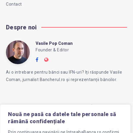
Contact
Despre noi
Vasile Pop Coman
Vasile
Founder & Editor
Follow
Website:
Pop
me
https://intreababanca.ro/
Ai o intrebare pentru bănci sau IFN-uri? Iți răspunde Vasile
on
Coman, jurnalist Bancherul.ro și reprezentanții băncilor.
Facebook
Coman
Nouă ne pasă ca datele tale personale să
rămână confidențiale
Prin continuarea navigării pe
IntreabaBanca.ro
confirmi