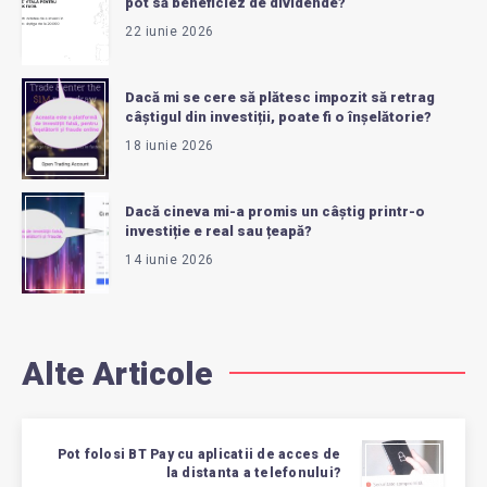
pot să beneficiez de dividende?
22 iunie 2026
Dacă mi se cere să plătesc impozit să retrag
câștigul din investiții, poate fi o înșelătorie?
18 iunie 2026
Dacă cineva mi-a promis un câștig printr-o
investiție e real sau țeapă?
14 iunie 2026
Alte Articole
Pot folosi BT Pay cu aplicatii de acces de
la distanta a telefonului?