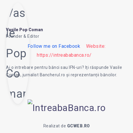
Vasi
le
Vasile Pop Coman
Founder & Editor
Follow me on Facebook
Website:
Pop
https://intreababanca.ro/
Ai o intrebare pentru bănci sau IFN-uri? Iți răspunde Vasile
Co
Coman, jurnalist Bancherul.ro și reprezentanții băncilor.
man
Realizat de
GCWEB.RO