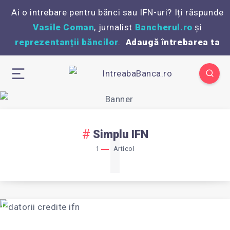
Ai o intrebare pentru bănci sau IFN-uri? Iți răspunde
Vasile Coman
, jurnalist
Bancherul.ro
și
reprezentanții băncilor
.
Adaugă întrebarea ta
1
Simplu IFN
1
Articol