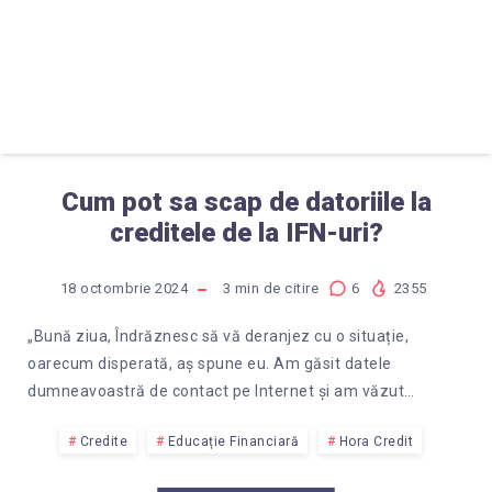
Cum pot sa scap de datoriile la
creditele de la IFN-uri?
18 octombrie 2024
3
min de citire
6
2355
„Bună ziua, Îndrăznesc să vă deranjez cu o situație,
oarecum disperată, aș spune eu. Am găsit datele
dumneavoastră de contact pe Internet și am văzut…
Credite
Educație Financiară
Hora Credit