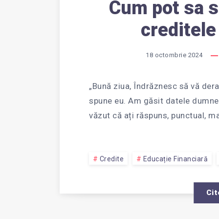
Cum pot sa sc
creditele
18 octombrie 2024
„Bună ziua, Îndrăznesc să vă dera
spune eu. Am găsit datele dumnea
văzut că ați răspuns, punctual, m
Credite
Educație Financiară
Cit