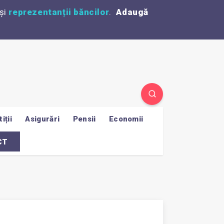
și
reprezentanții băncilor
.
Adaugă
iții
Asigurări
Pensii
Economii
CT