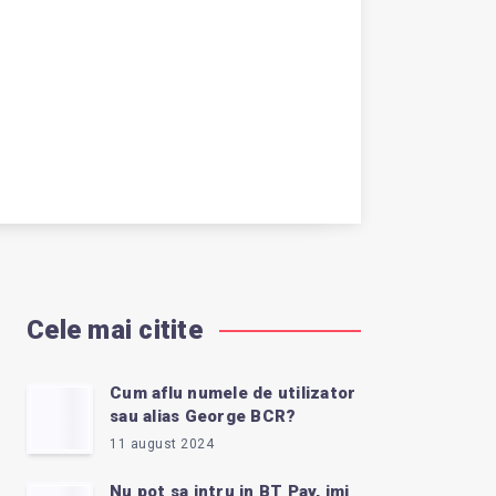
Cele mai citite
Cum aflu numele de utilizator
sau alias George BCR?
11 august 2024
Nu pot sa intru in BT Pay, imi