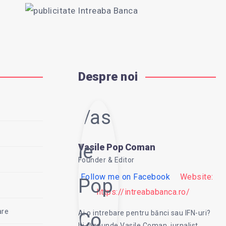
Despre noi
Vasi
le
Vasile Pop Coman
Founder & Editor
Follow me on Facebook
Website:
Pop
https://intreababanca.ro/
are
Ai o intrebare pentru bănci sau IFN-uri?
Co
Iți răspunde Vasile Coman, jurnalist