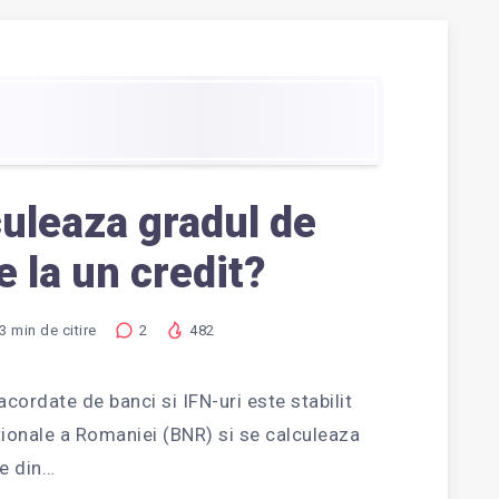
uleaza gradul de
e la un credit?
3
min de citire
2
482
acordate de banci si IFN-uri este stabilit
tionale a Romaniei (BNR) si se calculeaza
re din…