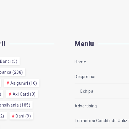
ii
Meniu
Bănci (5)
Home
 banca (238)
Despre noi
Asigurări (10)
Echipa
)
Axi Card (3)
nsilvania (185)
Advertising
52)
Bani (9)
Termeni și Condiții de Utiliz