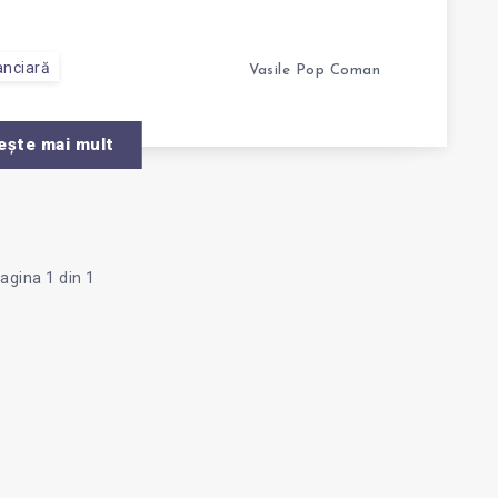
anciară
Vasile Pop Coman
ește mai mult
agina 1 din 1