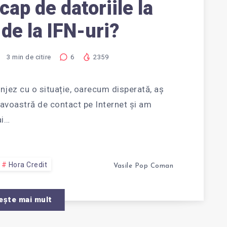
ap de datoriile la
 de la IFN-uri?
3
min de citire
6
2359
njez cu o situație, oarecum disperată, aș
voastră de contact pe Internet și am
ai…
Hora Credit
Vasile Pop Coman
ește mai mult