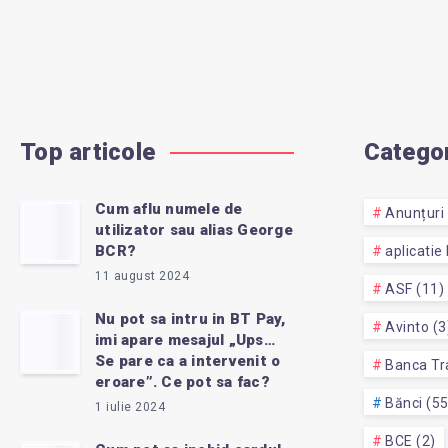
Top articole
Categor
Cum aflu numele de
Anunțuri 
utilizator sau alias George
BCR?
aplicatie
11 august 2024
ASF (11)
Nu pot sa intru in BT Pay,
Avinto (3
imi apare mesajul „Ups…
Se pare ca a intervenit o
Banca Tra
eroare”. Ce pot sa fac?
Bănci (5
1 iulie 2024
BCE (2)