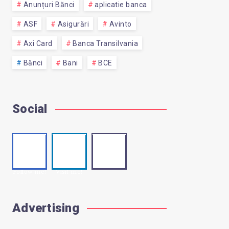
Anunțuri Bănci
aplicatie banca
ASF
Asigurări
Avinto
Axi Card
Banca Transilvania
Bănci
Bani
BCE
Social
Faceb
Linke
Email
Contact
ook
din
me!
Follow me!
Visit me!
Advertising