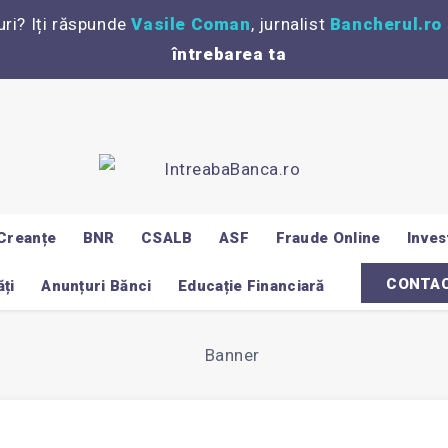
uri? Iți răspunde
Vasile Coman
, jurnalist
Bancherul.ro
întrebarea ta
Creanțe
BNR
CSALB
ASF
Fraude Online
Invest
CONTA
ți
Anunțuri Bănci
Educație Financiară