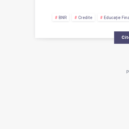
BNR
Credite
Educație Fin
Cit
P