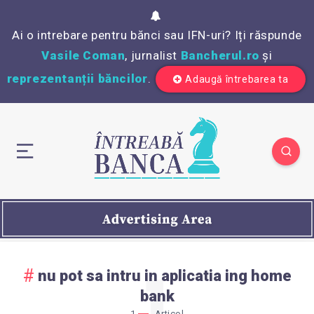
Ai o intrebare pentru bănci sau IFN-uri? Iți răspunde
Vasile Coman
, jurnalist
Bancherul.ro
și
reprezentanții băncilor
.
Adaugă întrebarea ta
nu pot sa intru in aplicatia ing home
bank
1
Articol