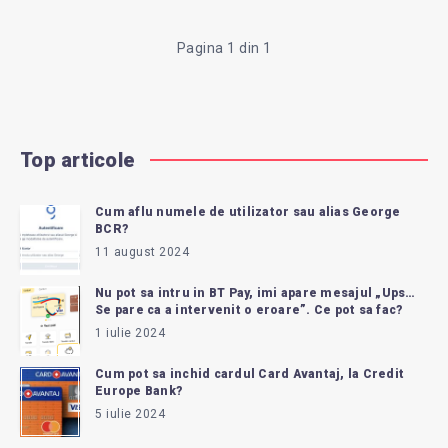
APLICATIA
Pagina 1 din 1
ING
HOME
Top articole
BANK?
Cum aflu numele de utilizator sau alias George
BCR?
11 august 2024
Nu pot sa intru in BT Pay, imi apare mesajul „Ups…
Se pare ca a intervenit o eroare”. Ce pot sa fac?
1 iulie 2024
Cum pot sa inchid cardul Card Avantaj, la Credit
Europe Bank?
5 iulie 2024