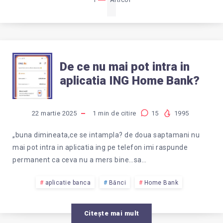
1
DE
De ce nu mai pot intra in
aplicatia ING Home Bank?
CE
NU
22 martie 2025
1
min de citire
15
1995
MAI
„buna dimineata,ce se intampla? de doua saptamani nu
mai pot intra in aplicatia ing pe telefon imi raspunde
POT
permanent ca ceva nu a mers bine…sa…
INTRA
aplicatie banca
Bănci
Home Bank
IN
Citește mai mult