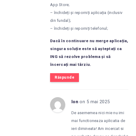
App Store;
– închideți și reporniți aplicația (inclusiv
din fundal);
– închideți și reporniți telefonul;
Dacă în continuare nu merge aplicația,
singura soluție este să așteptați ca
ING să rezolve problema și să
încercați mai târziu.
Răspunde
Ion
on 5 mai 2025
De asememea nici mie nu imi
mai functioneaza aplicatia de
ieri dimineata! Am incercat si