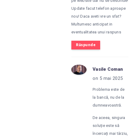
pe website dar nu se deschide!
Update facut telefon aproape
nou! Daca aveti vre un sfat?
Multumesc anticipat in
eventualitatea unui raspuns
Răspunde
Vasile Coman
on 5 mai 2025
Problema este de
la bancă, nu de la
dumneavoastră.
De aceea, singura
soluție este să
încercați mai târziu,