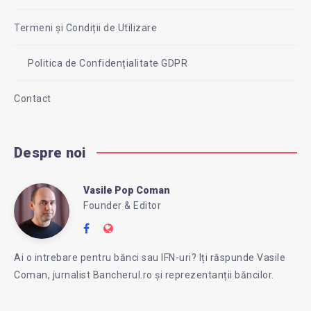
Termeni și Condiții de Utilizare
Politica de Confidențialitate GDPR
Contact
Despre noi
Vasile Pop Coman
Vasile
Founder & Editor
Follow
Website:
Pop
me
https://intreababanca.ro/
Ai o intrebare pentru bănci sau IFN-uri? Iți răspunde Vasile
on
Coman, jurnalist Bancherul.ro și reprezentanții băncilor.
Facebook
Coman