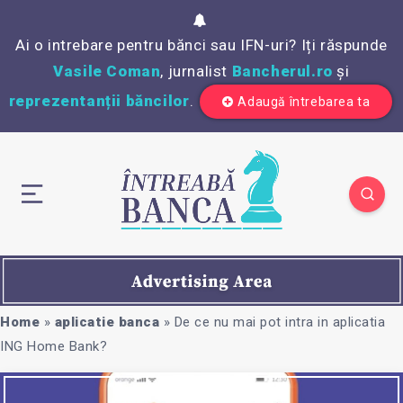
Ai o intrebare pentru bănci sau IFN-uri? Iți răspunde
Vasile Coman
, jurnalist
Bancherul.ro
și
reprezentanții băncilor
.
Adaugă întrebarea ta
Home
»
aplicatie banca
»
De ce nu mai pot intra in aplicatia
ING Home Bank?