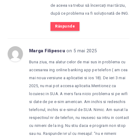
de aceea va trebui să încercați mai târziu,
după ce problema va fi soluționată de ING.
Răspunde
Marga Filipescu
on 5 mai 2025
Buna ziua, ma alatur celor de mai sus in problema cu
accesarea ing online banking app pe telefon ( am cea
mai noua versiune a aplicatiei si ios 18). De ieri 3 mai
2025, nu mai pot accesa aplicatia.Mentionez ca
locuiesc in SUA. A mers fara nicio problema si pe wifi
si date de pe e-sim american. Am inchis si redeschis
telefonul, inchis si e-simul de SUA. Nimic. Am sunat la
respectivul nr de telefon, nu reusesc sa intru in contact
cu nimeni de la ing. Nu stiu daca e program non stop
sau nu. Raspunde ivr ul cu mesajul: “nu e nimeni