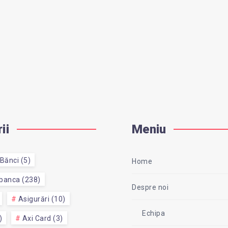
ii
Meniu
Bănci (5)
Home
 banca (238)
Despre noi
Asigurări (10)
Echipa
)
Axi Card (3)