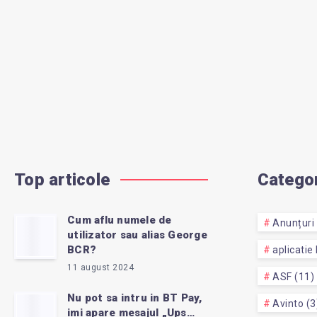
Top articole
Categor
Cum aflu numele de
Anunțuri 
utilizator sau alias George
BCR?
aplicatie
11 august 2024
ASF (11)
Nu pot sa intru in BT Pay,
Avinto (3
imi apare mesajul „Ups…