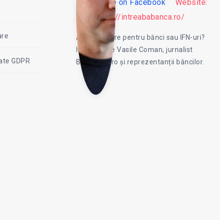
Follow me on Facebook
Website:
Pop
https://intreababanca.ro/
are
Ai o intrebare pentru bănci sau IFN-uri?
Co
Iți răspunde Vasile Coman, jurnalist
itate GDPR
Bancherul.ro și reprezentanții băncilor.
man