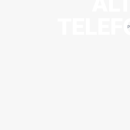
AL
TELEF
P