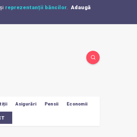
și
reprezentanții băncilor
.
Adaugă
iții
Asigurări
Pensii
Economii
CT