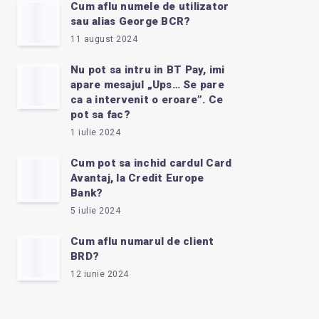
Cum aflu numele de utilizator
sau alias George BCR?
11 august 2024
Nu pot sa intru in BT Pay, imi
apare mesajul „Ups… Se pare
ca a intervenit o eroare”. Ce
pot sa fac?
1 iulie 2024
Cum pot sa inchid cardul Card
Avantaj, la Credit Europe
Bank?
5 iulie 2024
Cum aflu numarul de client
BRD?
12 iunie 2024