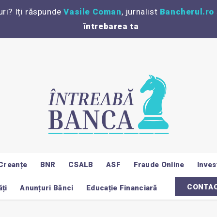
uri? Iți răspunde
Vasile Coman
, jurnalist
Bancherul.ro
întrebarea ta
Creanțe
BNR
CSALB
ASF
Fraude Online
Invest
CONTA
ți
Anunțuri Bănci
Educație Financiară