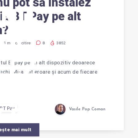
nu pot să instalez
 NU
ia BT Pay pe alt
n?
SĂ
1
min de citire
8
3852
LEZ
tul BTpay pe un alt dispozitiv deoarece
vechi. Mi-a dat eroare și acum de fiecare
AȚIA
Y PE
BT Pay
Vasile Pop Coman
ește mai mult