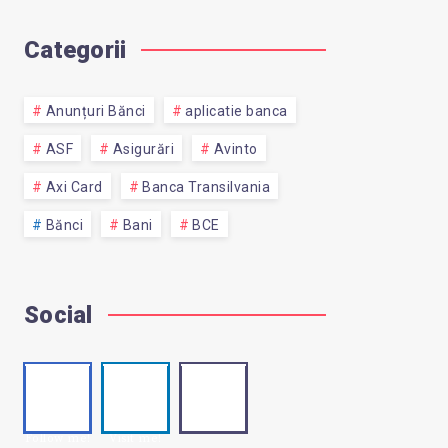
Categorii
Anunțuri Bănci
aplicatie banca
ASF
Asigurări
Avinto
Axi Card
Banca Transilvania
Bănci
Bani
BCE
Social
Faceb
Linke
Email
Contact
ook
din
me!
Follow me!
Visit me!