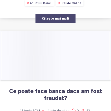
ONLINE?
Anunțuri Bănci
Fraude Online
Citește mai mult
Ce poate face banca daca am fost
fraudat?
13 iunie 2024
1
min de citire
0
63