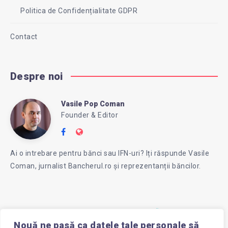
Politica de Confidențialitate GDPR
Contact
Despre noi
Vasile Pop Coman
Vasile
Founder & Editor
Follow
Website:
Pop
me
https://intreababanca.ro/
Ai o intrebare pentru bănci sau IFN-uri? Iți răspunde Vasile
on
Coman, jurnalist Bancherul.ro și reprezentanții băncilor.
Facebook
Coman
Nouă ne pasă ca datele tale personale să