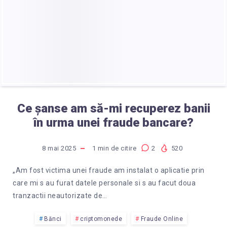
BANCĂ.
CE
POT
SĂ
Ce șanse am să-mi recuperez banii
FAC?
în urma unei fraude bancare?
8 mai 2025
1
min de citire
2
520
„Am fost victima unei fraude am instalat o aplicatie prin
care mi s au furat datele personale si s au facut doua
tranzactii neautorizate de…
Bănci
criptomonede
Fraude Online