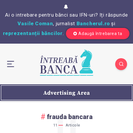
Ai o intrebare pentru bănci sau IFN-uri? Iți răspunde
Vasile Coman
, jurnalist
Bancherul.ro
și
reprezentanții băncilor
.
Adaugă întrebarea ta
11
frauda bancara
11
Articole