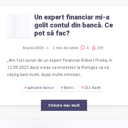
UNEI
Un expert financiar mi-a
UN
FRAUDE
golit contul din bancă. Ce
EXPERT
pot să fac?
BANCARE?
FINANCIAR
8 iunie 2025
2
min de citire
4
201
MI-
„Am fost sunat de un expert financiar Robert Preda, în
12.09.2023 dacă vreau sa investesc la Romgaz ca să
A
câștig bani multi, după multe intrebari…
GOLIT
aplicatie banca
Bănci
CEC Bank
CONTUL
Citește mai mult
DIN