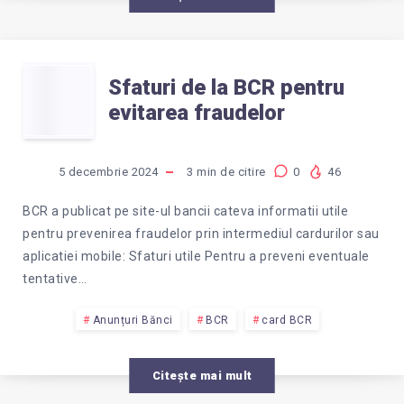
PRIN
E-
SFATURI
MAIL,
Sfaturi de la BCR pentru
evitarea fraudelor
DE
WHATSAPP
LA
SAU
5 decembrie 2024
3
min de citire
0
46
BCR
SMS
BCR a publicat pe site-ul bancii cateva informatii utile
pentru prevenirea fraudelor prin intermediul cardurilor sau
PENTRU
aplicatiei mobile: Sfaturi utile Pentru a preveni eventuale
tentative…
EVITAREA
Anunțuri Bănci
BCR
card BCR
FRAUDELOR
Citește mai mult