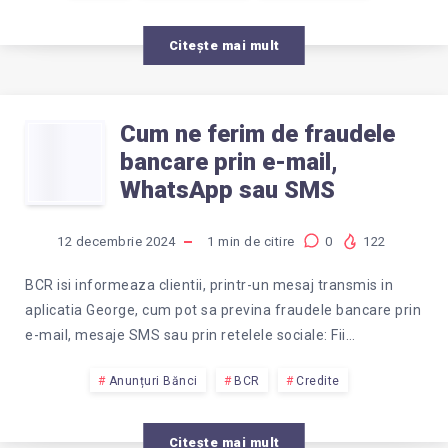
Citește mai mult
Cum ne ferim de fraudele
CUM
bancare prin e-mail,
NE
WhatsApp sau SMS
FERIM
12 decembrie 2024
1
min de citire
0
122
DE
BCR isi informeaza clientii, printr-un mesaj transmis in
aplicatia George, cum pot sa previna fraudele bancare prin
FRAUDELE
e-mail, mesaje SMS sau prin retelele sociale: Fii…
BANCARE
Anunțuri Bănci
BCR
Credite
Citește mai mult