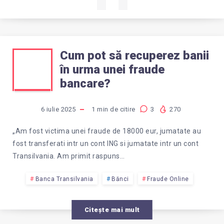
Cum pot să recuperez banii
CUM
în urma unei fraude
POT
bancare?
SĂ
6 iulie 2025
1
min de citire
3
270
RECUPEREZ
„Am fost victima unei fraude de 18000 eur, jumatate au
fost transferati intr un cont ING si jumatate intr un cont
BANII
Transilvania. Am primit raspuns…
ÎN
Banca Transilvania
Bănci
Fraude Online
URMA
Citește mai mult