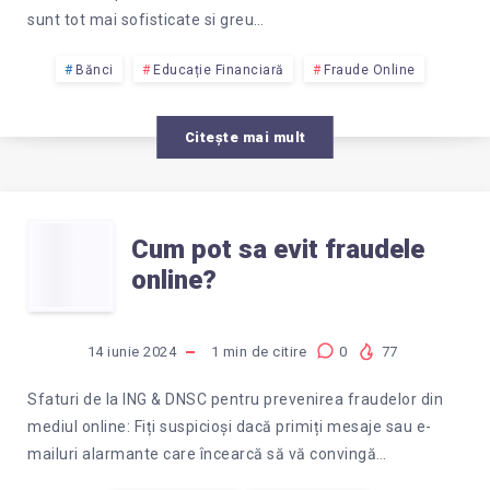
sunt tot mai sofisticate si greu…
Bănci
Educație Financiară
Fraude Online
Citește mai mult
CUM
Cum pot sa evit fraudele
online?
POT
SA
14 iunie 2024
1
min de citire
0
77
EVIT
Sfaturi de la ING & DNSC pentru prevenirea fraudelor din
mediul online: Fiți suspicioși dacă primiți mesaje sau e-
FRAUDELE
mailuri alarmante care încearcă să vă convingă…