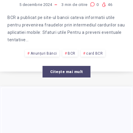
LA
5 decembrie 2024
3
min de citire
0
46
BCR
BCR a publicat pe site-ul bancii cateva informatii utile
pentru prevenirea fraudelor prin intermediul cardurilor sau
PENTRU
aplicatiei mobile: Sfaturi utile Pentru a preveni eventuale
tentative…
EVITAREA
Anunțuri Bănci
BCR
card BCR
FRAUDELOR
Citește mai mult