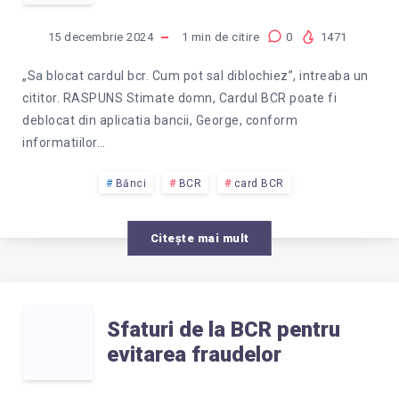
POT
A
SA
15 decembrie 2024
1
min de citire
0
1471
200
DEBLOCHEZ
„Sa blocat cardul bcr. Cum pot sal diblochiez”, intreaba un
cititor. RASPUNS Stimate domn, Cardul BCR poate fi
LEI
CARDUL
deblocat din aplicatia bancii, George, conform
informatiilor…
DE
BCR?
Bănci
BCR
card BCR
LA
Citește mai mult
ATM-
UL
SFATURI
Sfaturi de la BCR pentru
ALTEI
evitarea fraudelor
DE
BANCI?