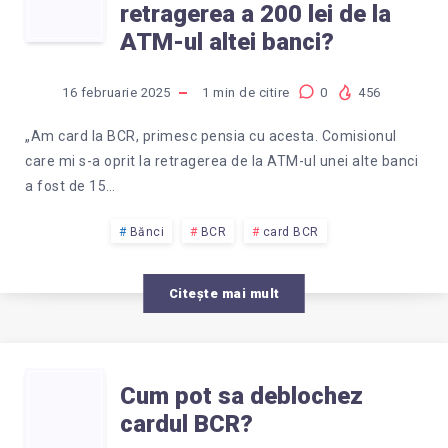
retragerea a 200 lei de la
CE
ATM-ul altei banci?
A
16 februarie 2025
1
min de citire
0
456
FOST
„Am card la BCR, primesc pensia cu acesta. Comisionul
care mi s-a oprit la retragerea de la ATM-ul unei alte banci
15
a fost de 15…
LEI
Bănci
BCR
card BCR
COMISIONUL
Citește mai mult
BCR
PENTRU
CUM
Cum pot sa deblochez
cardul BCR?
RETRAGEREA