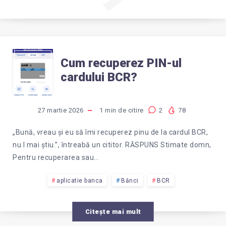
CUM
Cum recuperez PIN-ul
cardului BCR?
RECUPEREZ
PIN-
27 martie 2026
1
min de citire
2
78
UL
„Bună, vreau și eu să îmi recuperez pinu de la cardul BCR,
nu l mai știu.”, întreabă un cititor. RĂSPUNS Stimate domn,
CARDULUI
Pentru recuperarea sau…
BCR?
aplicatie banca
Bănci
BCR
Citește mai mult