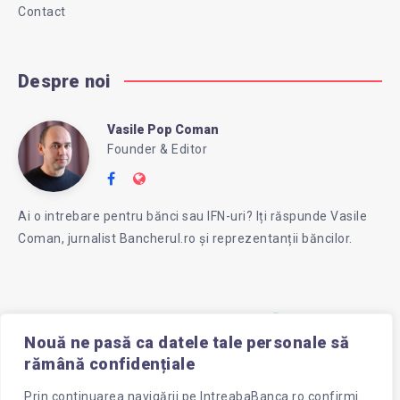
Contact
Despre noi
Vasile Pop Coman
Vasile
Founder & Editor
Follow
Website:
Pop
me
https://intreababanca.ro/
Ai o intrebare pentru bănci sau IFN-uri? Iți răspunde Vasile
on
Coman, jurnalist Bancherul.ro și reprezentanții băncilor.
Facebook
Coman
Nouă ne pasă ca datele tale personale să
rămână confidențiale
Prin continuarea navigării pe
IntreabaBanca.ro
confirmi