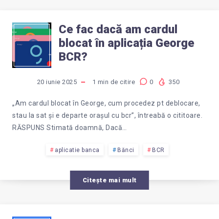
Ce fac dacă am cardul
CE
blocat în aplicația George
FAC
BCR?
DACĂ
20 iunie 2025
1
min de citire
0
350
AM
„Am cardul blocat în George, cum procedez pt deblocare,
stau la sat și e departe orașul cu bcr”, întreabă o cititoare.
CARDUL
RĂSPUNS Stimată doamnă, Dacă…
BLOCAT
aplicatie banca
Bănci
BCR
ÎN
Citește mai mult
APLICAȚIA