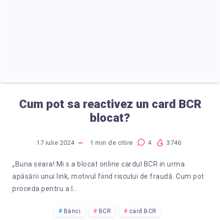
Cum pot sa reactivez un card BCR
blocat?
17 iulie 2024
1
min de citire
4
3746
„Buna seara! Mi s a blocat online cardul BCR in urma
apăsării unui link, motivul fiind riscului de fraudă. Cum pot
proceda pentru a l…
Bănci
BCR
card BCR