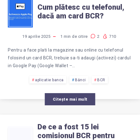
CUM
GEORGE
Cum plătesc cu telefonul,
dacă am card BCR?
PLĂTESC
BCR?
CU
19 aprilie 2025
1
min de citire
2
710
TELEFONUL,
Pentru a face plati la magazine sau online cu telefonul
folosind un card BCR, trebuie sa-ti adaugi (activezi) cardul
DACĂ
in Google Pay (Google Wallet –…
AM
aplicatie banca
Bănci
BCR
CARD
Citește mai mult
BCR?
De ce a fost 15 lei
DE
comisionul BCR pentru