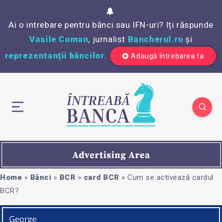
Ai o intrebare pentru bănci sau IFN-uri? Iți răspunde
Vasile Coman
, jurnalist
Bancherul.ro
și
reprezentanții băncilor
.
Adaugă întrebarea ta
Home
»
Bănci
»
BCR
»
card BCR
»
Cum se activează cardul
BCR?