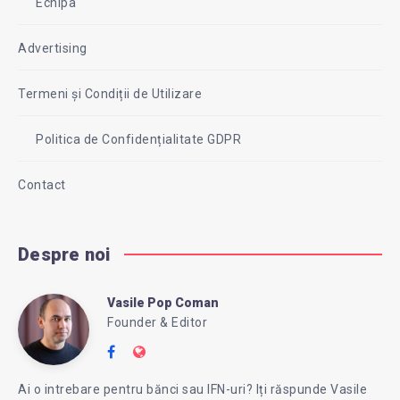
Echipa
Advertising
Termeni și Condiții de Utilizare
Politica de Confidențialitate GDPR
Contact
Despre noi
Vasile Pop Coman
Vasile
Founder & Editor
Follow
Website:
Pop
me
https://intreababanca.ro/
Ai o intrebare pentru bănci sau IFN-uri? Iți răspunde Vasile
on