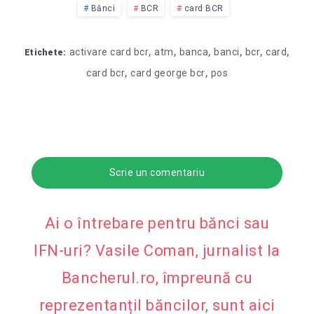
Bănci
BCR
card BCR
,
,
,
,
,
,
activare card bcr
atm
banca
banci
bcr
card
Etichete:
,
,
card bcr
card george bcr
pos
Scrie un comentariu
Ai o întrebare pentru bănci sau
IFN-uri? Vasile Coman, jurnalist la
Bancherul.ro, împreună cu
reprezentanțiI băncilor, sunt aici