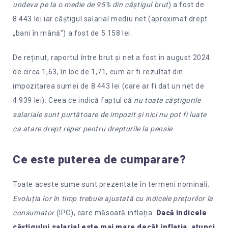
undeva pe la o medie de 95% din câștigul brut
) a fost de
8.443 lei iar câștigul salarial mediu net (aproximat drept
„bani în mână”) a fost de 5.158 lei.
De reținut, raportul între brut și net a fost în august 2024
de circa 1,63, în loc de 1,71, cum ar fi rezultat din
impozitarea sumei de 8.443 lei (care ar fi dat un net de
4.939 lei). Ceea ce indică faptul că
nu toate câștigurile
salariale sunt purtătoare de impozit și nici nu pot fi luate
ca atare drept reper pentru drepturile la pensie
.
Ce este puterea de cumparare?
Toate aceste sume sunt prezentate în termeni nominali.
Evoluția lor în timp trebuie ajustată cu indicele prețurilor la
consumator
(IPC), care măsoară inflația.
Dacă indicele
câștigului salarial este mai mare decât inflația, atunci