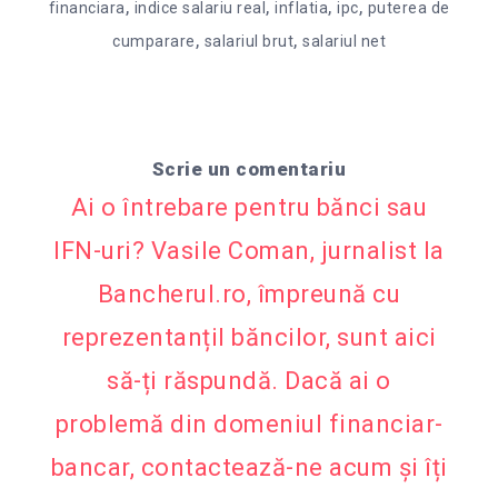
,
,
,
,
financiara
indice salariu real
inflatia
ipc
puterea de
,
,
cumparare
salariul brut
salariul net
Scrie un comentariu
Ai o întrebare pentru bănci sau
IFN-uri? Vasile Coman, jurnalist la
Bancherul.ro, împreună cu
reprezentanțiI băncilor, sunt aici
să-ți răspundă. Dacă ai o
problemă din domeniul financiar-
bancar, contactează-ne acum și îți