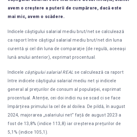
avem o creștere a puterii de cumpărare, dacă este
mai mic, avem o scădere.
Indicele câştigului salarial mediu brut/net se calculează
ca raport între câştigul salarial mediu brut/net din luna
curentă şi cel din luna de comparaţie (de regulă, aceeași
lună anului anterior), exprimat procentual.
Indicele
câştigului salarial REAL
se calculează ca raport
între indicele câştigului salarial mediu net şi indicele
general al preţurilor de consum al populaţiei, exprimat
procentual. Atenție, cei doi indici nu se scad ci se face
împărțirea primului la cel de al doilea. De pildă, în august
2024, majorarea „salariului net” față de august 2023 a
fost de 13,8% (indice 113,8) iar creșterea prețurilor de
5,1% (indice 105,1).