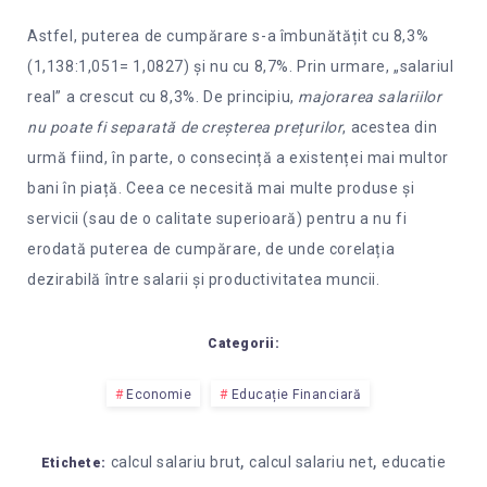
Astfel, puterea de cumpărare s-a îmbunătățit cu 8,3%
(1,138:1,051= 1,0827) și nu cu 8,7%. Prin urmare, „salariul
real” a crescut cu 8,3%. De principiu,
majorarea salariilor
nu poate fi separată de creșterea prețurilor
, acestea din
urmă fiind, în parte, o consecință a existenței mai multor
bani în piață. Ceea ce necesită mai multe produse și
servicii (sau de o calitate superioară) pentru a nu fi
erodată puterea de cumpărare, de unde corelația
dezirabilă între salarii și productivitatea muncii.
Categorii:
Economie
Educație Financiară
,
,
calcul salariu brut
calcul salariu net
educatie
Etichete: