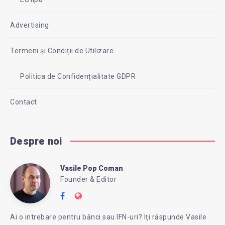
Advertising
Termeni și Condiții de Utilizare
Politica de Confidențialitate GDPR
Contact
Despre noi
Vasile Pop Coman
Vasile
Founder & Editor
Follow
Website:
Pop
me
https://intreababanca.ro/
Ai o intrebare pentru bănci sau IFN-uri? Iți răspunde Vasile
on