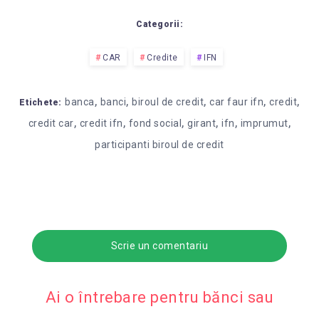
Categorii:
CAR
Credite
IFN
,
,
,
,
,
banca
banci
biroul de credit
car faur ifn
credit
Etichete:
,
,
,
,
,
,
credit car
credit ifn
fond social
girant
ifn
imprumut
participanti biroul de credit
Scrie un comentariu
Ai o întrebare pentru bănci sau