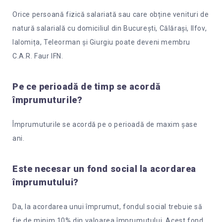
Orice persoană fizică salariată sau care obține venituri de
natură salarială cu domiciliul din București, Călărași, Ilfov,
Ialomița, Teleorman și Giurgiu poate deveni membru
C.A.R. Faur IFN.
Pe ce perioadă de timp se acordă
împrumuturile?
Împrumuturile se acordă pe o perioadă de maxim șase
ani.
Este necesar un fond social la acordarea
împrumutului?
Da, la acordarea unui împrumut, fondul social trebuie să
fie de minim 10% din valoarea împrumutului. Acest fond