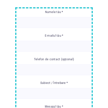
Numele tău *
E-mailul tău *
Telefon de contact (opțional)
Subiect / Întrebare *
Mesajul tău *