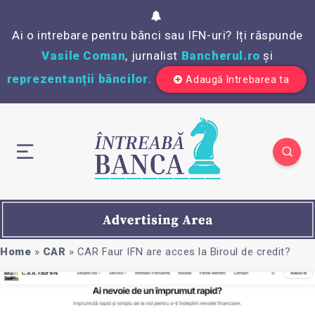
Ai o intrebare pentru bănci sau IFN-uri? Iți răspunde
Vasile Coman
, jurnalist
Bancherul.ro
și
reprezentanții băncilor
.
Adaugă întrebarea ta
Home
»
CAR
»
CAR Faur IFN are acces la Biroul de credit?