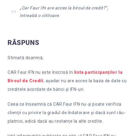
„Car Faur Ifn are acces la biroul de credit?”,
întreabă o cititoare.
RĂSPUNS
Stimată doamnă,
CAR Faur IFN nu este înscrisă în
lista participanților la
Biroul de Credit
, așadar nu are acces la baza de date cu
creditele acordate de bănci și IFN-uri.
Ceea ce înseamnă că CAR Faur IFN nu-și poate verifica
clienții cu privire la gradul de îndatorare și dacă sunt rău-
platnici, adică dacă au restanțe la alte credite.
Iată informațiile publicate pe site-ul CAR Faur IFN cu