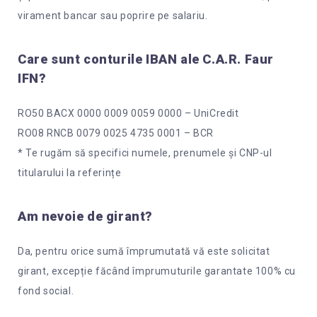
virament bancar sau poprire pe salariu.
Care sunt conturile IBAN ale C.A.R. Faur
IFN?
RO50 BACX 0000 0009 0059 0000 – UniCredit
RO08 RNCB 0079 0025 4735 0001 – BCR
* Te rugăm să specifici numele, prenumele și CNP-ul
titularului la referințe
Am nevoie de girant?
Da, pentru orice sumă împrumutată vă este solicitat
girant, excepție făcând împrumuturile garantate 100% cu
fond social.