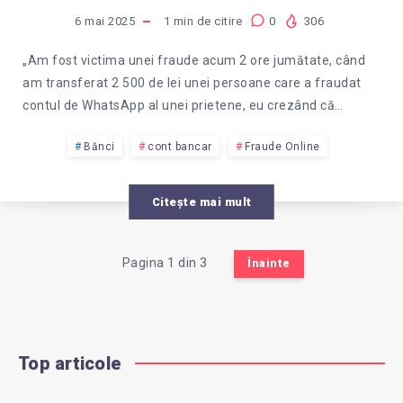
MI-
6 mai 2025
1
min de citire
0
306
A
„Am fost victima unei fraude acum 2 ore jumătate, când
am transferat 2 500 de lei unei persoane care a fraudat
CERUT
contul de WhatsApp al unei prietene, eu crezând că…
BANI
Bănci
cont bancar
Fraude Online
PE
Citește mai mult
WHATSAPP,
Pagina 1 din 3
Înainte
DAR
AM
Top articole
FOST