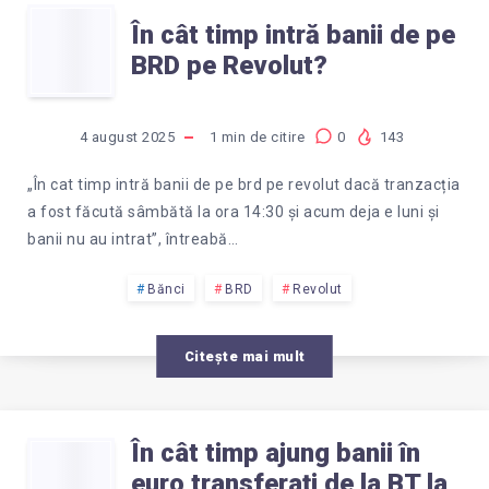
DIN
ÎN
În cât timp intră banii de pe
BANCA
BRD pe Revolut?
CÂT
TRANSILVANIA
TIMP
4 august 2025
1
min de citire
0
143
ÎN
INTRĂ
„În cat timp intră banii de pe brd pe revolut dacă tranzacția
BCR
a fost făcută sâmbătă la ora 14:30 și acum deja e luni și
BANII
banii nu au intrat”, întreabă…
?
DE
Bănci
BRD
Revolut
PE
Citește mai mult
BRD
În cât timp ajung banii în
ÎN
PE
euro transferați de la BT la