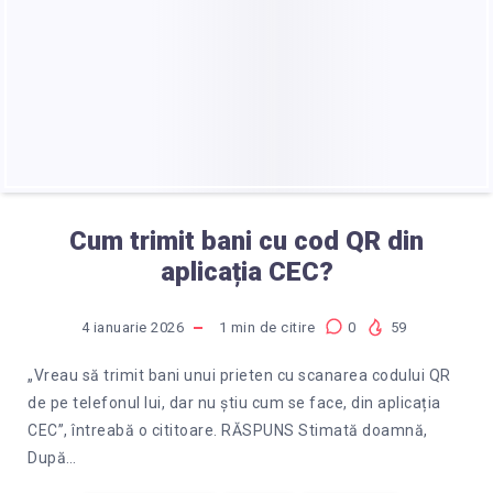
AGENȚIILE
BANCA
TRANSILVANIA?
Cum trimit bani cu cod QR din
aplicația CEC?
4 ianuarie 2026
1
min de citire
0
59
„Vreau să trimit bani unui prieten cu scanarea codului QR
de pe telefonul lui, dar nu știu cum se face, din aplicația
CEC”, întreabă o cititoare. RĂSPUNS Stimată doamnă,
După…