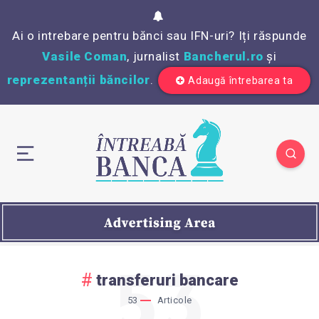
Ai o intrebare pentru bănci sau IFN-uri? Iți răspunde
Vasile Coman
, jurnalist
Bancherul.ro
și
reprezentanții băncilor
.
Adaugă întrebarea ta
53
transferuri bancare
53
Articole