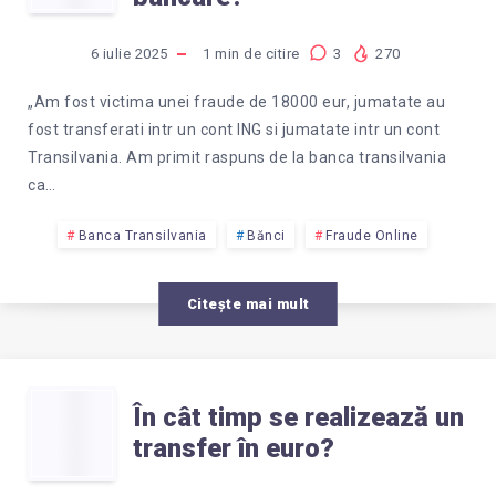
POT
BT
SĂ
6 iulie 2025
1
min de citire
3
270
LA
RECUPEREZ
„Am fost victima unei fraude de 18000 eur, jumatate au
RAIFFEISEN?
fost transferati intr un cont ING si jumatate intr un cont
BANII
Transilvania. Am primit raspuns de la banca transilvania
ca…
ÎN
Banca Transilvania
Bănci
Fraude Online
URMA
Citește mai mult
UNEI
FRAUDE
ÎN
În cât timp se realizează un
BANCARE?
transfer în euro?
CÂT