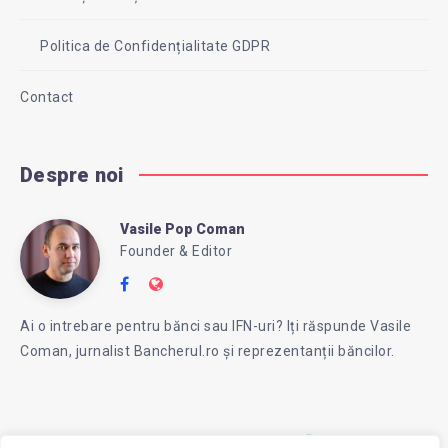
Politica de Confidențialitate GDPR
Contact
Despre noi
Vasile Pop Coman
Vasile
Founder & Editor
Follow
Website:
Pop
me
https://intreababanca.ro/
Ai o intrebare pentru bănci sau IFN-uri? Iți răspunde Vasile
on
Coman, jurnalist Bancherul.ro și reprezentanții băncilor.
Facebook
Coman