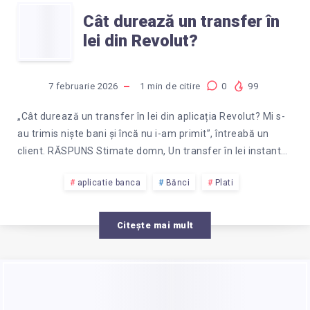
CÂT
TITULARULUI?
Cât durează un transfer în
lei din Revolut?
DUREAZĂ
UN
7 februarie 2026
1
min de citire
0
99
TRANSFER
„Cât durează un transfer în lei din aplicația Revolut? Mi s-
au trimis niște bani și încă nu i-am primit”, întreabă un
ÎN
client. RĂSPUNS Stimate domn, Un transfer în lei instant…
LEI
aplicatie banca
Bănci
Plati
DIN
Citește mai mult
REVOLUT?