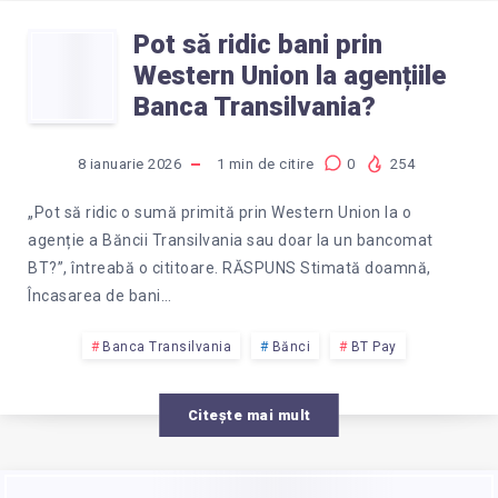
PAY?
Pot să ridic bani prin
POT
Western Union la agențiile
SĂ
Banca Transilvania?
RIDIC
8 ianuarie 2026
1
min de citire
0
254
BANI
„Pot să ridic o sumă primită prin Western Union la o
agenție a Băncii Transilvania sau doar la un bancomat
PRIN
BT?”, întreabă o cititoare. RĂSPUNS Stimată doamnă,
Încasarea de bani…
WESTERN
Banca Transilvania
Bănci
BT Pay
UNION
Citește mai mult
LA