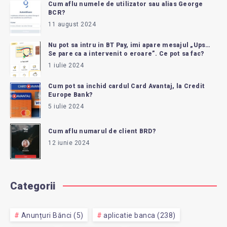
FRAUDATĂ.
Cum aflu numele de utilizator sau alias George
BCR?
11 august 2024
CUM
Nu pot sa intru in BT Pay, imi apare mesajul „Ups…
ANULEZ
Se pare ca a intervenit o eroare”. Ce pot sa fac?
1 iulie 2024
TRANZACȚIA?
Cum pot sa inchid cardul Card Avantaj, la Credit
Europe Bank?
5 iulie 2024
Cum aflu numarul de client BRD?
12 iunie 2024
Categorii
Anunțuri Bănci (5)
aplicatie banca (238)