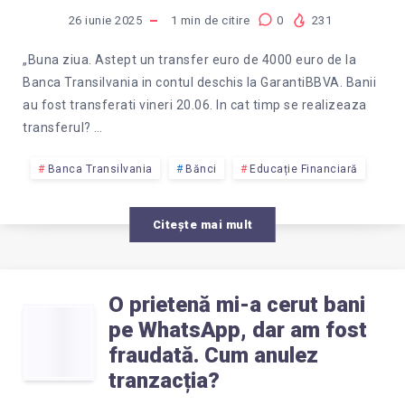
TIMP
26 iunie 2025
1
min de citire
0
231
SE
„Buna ziua. Astept un transfer euro de 4000 euro de la
Banca Transilvania in contul deschis la GarantiBBVA. Banii
REALIZEAZĂ
au fost transferati vineri 20.06. In cat timp se realizeaza
transferul? …
UN
Banca Transilvania
Bănci
Educație Financiară
TRANSFER
Citește mai mult
ÎN
EURO?
O prietenă mi-a cerut bani
O
pe WhatsApp, dar am fost
fraudată. Cum anulez
PRIETENĂ
tranzacția?