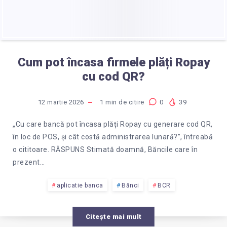
Cum pot încasa firmele plăți Ropay
cu cod QR?
12 martie 2026
1
min de citire
0
39
„Cu care bancă pot încasa plăți Ropay cu generare cod QR,
în loc de POS, și cât costă administrarea lunară?”, întreabă
o cititoare. RĂSPUNS Stimată doamnă, Băncile care în
prezent…
aplicatie banca
Bănci
BCR
Citește mai mult