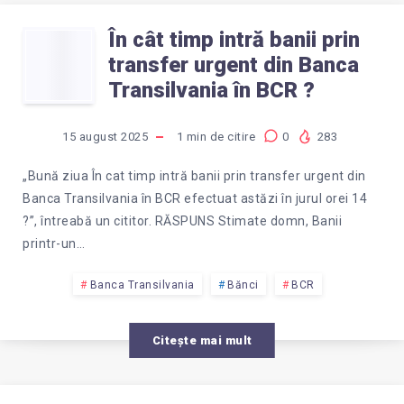
În cât timp intră banii prin
ÎN
transfer urgent din Banca
CÂT
Transilvania în BCR ?
TIMP
15 august 2025
1
min de citire
0
283
INTRĂ
„Bună ziua În cat timp intră banii prin transfer urgent din
Banca Transilvania în BCR efectuat astăzi în jurul orei 14
BANII
?”, întreabă un cititor. RĂSPUNS Stimate domn, Banii
printr-un…
PRIN
Banca Transilvania
Bănci
BCR
TRANSFER
Citește mai mult
URGENT