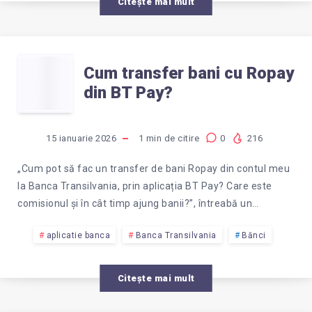
Citește mai mult
CUM
Cum transfer bani cu Ropay
din BT Pay?
TRANSFER
BANI
15 ianuarie 2026
1
min de citire
0
216
CU
„Cum pot să fac un transfer de bani Ropay din contul meu
la Banca Transilvania, prin aplicația BT Pay? Care este
ROPAY
comisionul și în cât timp ajung banii?”, întreabă un…
DIN
aplicatie banca
Banca Transilvania
Bănci
BT
Citește mai mult