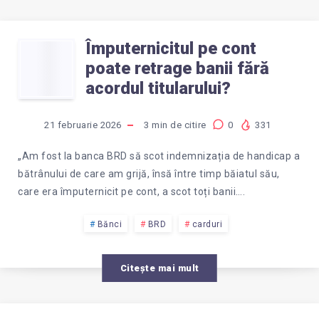
Împuternicitul pe cont
ÎMPUTERNICITUL
poate retrage banii fără
PE
acordul titularului?
CONT
21 februarie 2026
3
min de citire
0
331
POATE
„Am fost la banca BRD să scot indemnizația de handicap a
bătrânului de care am grijă, însă între timp băiatul său,
RETRAGE
care era împuternicit pe cont, a scot toți banii….
BANII
Bănci
BRD
carduri
FĂRĂ
Citește mai mult
ACORDUL