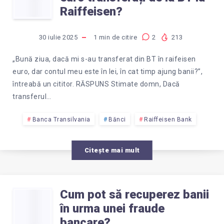
CÂT
Raiffeisen?
REVOLUT?
TIMP
30 iulie 2025
1
min de citire
2
213
AJUNG
„Bună ziua, dacă mi s-au transferat din BT în raifeisen
euro, dar contul meu este în lei, în cat timp ajung banii?”,
BANII
întreabă un cititor. RĂSPUNS Stimate domn, Dacă
transferul…
ÎN
Banca Transilvania
Bănci
Raiffeisen Bank
EURO
Citește mai mult
TRANSFERAȚI
DE
Cum pot să recuperez banii
CUM
în urma unei fraude
LA
bancare?