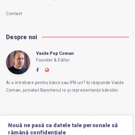
Contact
Despre noi
Vasile Pop Coman
Vasile
Founder & Editor
Follow
Website:
Pop
me
https://intreababanca.ro/
Ai o intrebare pentru bănci sau IFN-uri? Iți răspunde Vasile
on
Coman, jurnalist Bancherul.ro și reprezentanții băncilor.
Facebook
Coman
Nouă ne pasă ca datele tale personale să
rămână confidențiale