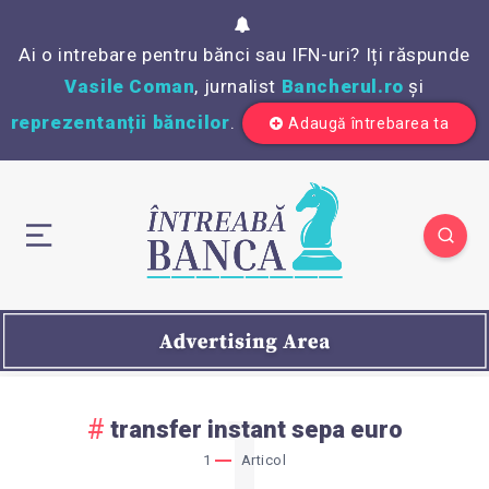
Ai o intrebare pentru bănci sau IFN-uri? Iți răspunde
Vasile Coman
, jurnalist
Bancherul.ro
și
reprezentanții băncilor
.
Adaugă întrebarea ta
1
transfer instant sepa euro
1
Articol