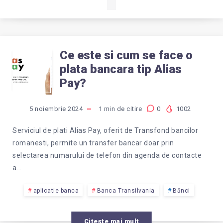
Ce este si cum se face o
CE
plata bancara tip Alias
ESTE
Pay?
SI
5 noiembrie 2024
1
min de citire
0
1002
CUM
Serviciul de plati Alias Pay, oferit de Transfond bancilor
romanesti, permite un transfer bancar doar prin
SE
selectarea numarului de telefon din agenda de contacte
a…
FACE
aplicatie banca
Banca Transilvania
Bănci
O
Citește mai mult