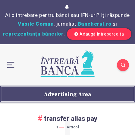
Ai o intrebare pentru bănci sau IFN-uri? Iți răspunde
Vasile Coman
, jurnalist
Bancherul.ro
și
reprezentanții băncilor
.
Adaugă întrebarea ta
1
transfer alias pay
1
Articol