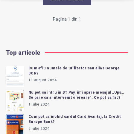
PLATA
BANCARA
Pagina 1 din 1
TIP
ALIAS
Top articole
PAY?
Cum aflu numele de utilizator sau alias George
BCR?
11 august 2024
Nu pot sa intru in BT Pay, imi apare mesajul „Ups…
Se pare ca a intervenit o eroare”. Ce pot sa fac?
1 iulie 2024
Cum pot sa inchid cardul Card Avantaj, la Credit
Europe Bank?
5 iulie 2024