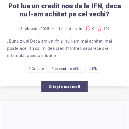
Pot lua un credit nou de la IFN, daca
nu l-am achitat pe cel vechi?
15 februarie 2025
1
min de citire
0
191
„Bună ziua! Dacă am un ifn și nu l-am mai achitat ,mai
poate acel ifn să îmi dea credit? Intreb deoarece s-a
întâmplat acesta situatie…
Credite
executare silita
IFN
Citește mai mult