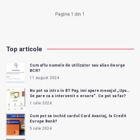
Pagina 1 din 1
Top articole
Cum aflu numele de utilizator sau alias George
BCR?
11 august 2024
Nu pot sa intru in BT Pay, imi apare mesajul „Ups…
Se pare ca a intervenit o eroare”. Ce pot sa fac?
1 iulie 2024
Cum pot sa inchid cardul Card Avantaj, la Credit
Europe Bank?
5 iulie 2024