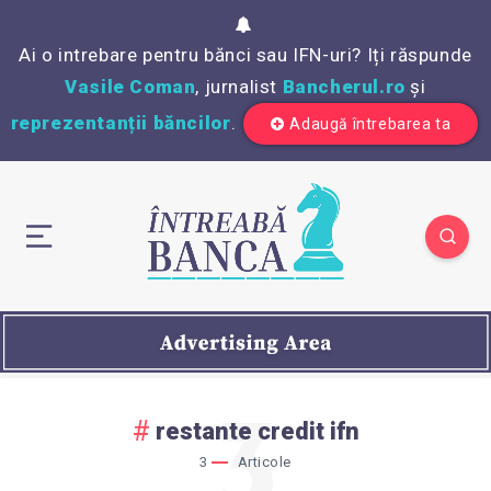
Ai o intrebare pentru bănci sau IFN-uri? Iți răspunde
Vasile Coman
, jurnalist
Bancherul.ro
și
reprezentanții băncilor
.
Adaugă întrebarea ta
3
restante credit ifn
3
Articole