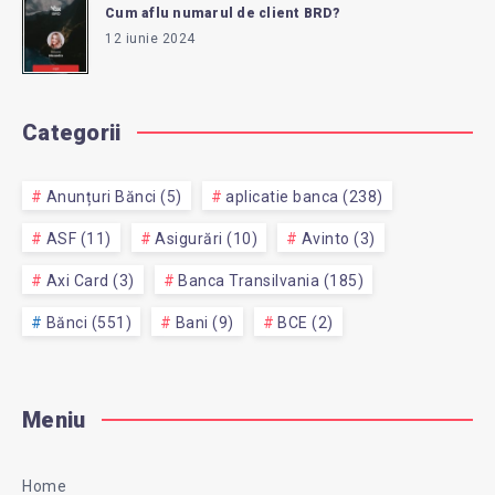
Cum aflu numarul de client BRD?
12 iunie 2024
Categorii
Anunțuri Bănci (5)
aplicatie banca (238)
ASF (11)
Asigurări (10)
Avinto (3)
Axi Card (3)
Banca Transilvania (185)
Bănci (551)
Bani (9)
BCE (2)
Meniu
Home