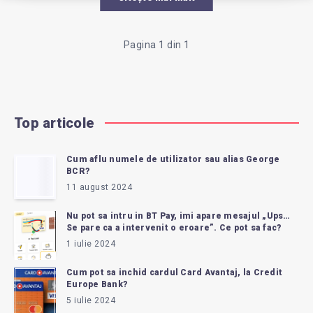
PLATA
BANCARA
Pagina 1 din 1
TIP
ALIAS
Top articole
PAY?
Cum aflu numele de utilizator sau alias George
BCR?
11 august 2024
Nu pot sa intru in BT Pay, imi apare mesajul „Ups…
Se pare ca a intervenit o eroare”. Ce pot sa fac?
1 iulie 2024
Cum pot sa inchid cardul Card Avantaj, la Credit
Europe Bank?
5 iulie 2024