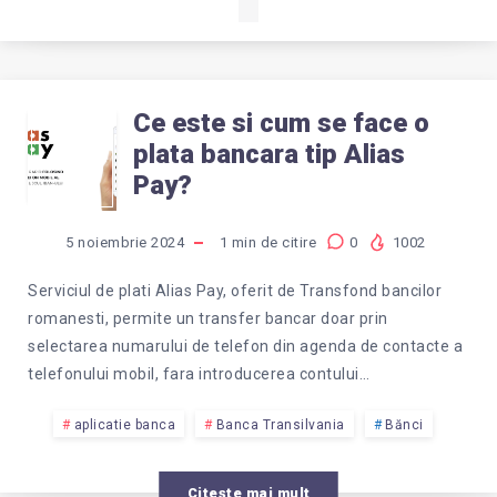
Ce este si cum se face o
CE
plata bancara tip Alias
ESTE
Pay?
SI
5 noiembrie 2024
1
min de citire
0
1002
CUM
Serviciul de plati Alias Pay, oferit de Transfond bancilor
romanesti, permite un transfer bancar doar prin
SE
selectarea numarului de telefon din agenda de contacte a
telefonului mobil, fara introducerea contului…
FACE
aplicatie banca
Banca Transilvania
Bănci
O
Citește mai mult