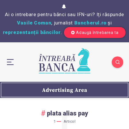
Ai o intrebare pentru bănci sau IFN-uri? Iți răspunde
Vasile Coman
, jurnalist
Bancherul.ro
și
reprezentanții băncilor
.
Adaugă întrebarea ta
1
plata alias pay
1
Articol