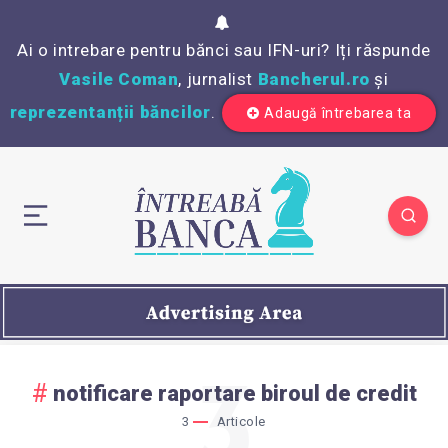
Ai o intrebare pentru bănci sau IFN-uri? Iți răspunde
Vasile Coman
, jurnalist
Bancherul.ro
și
reprezentanții băncilor
.
Adaugă întrebarea ta
3
notificare raportare biroul de credit
3
Articole