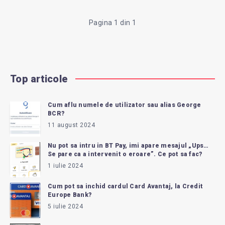
Pagina 1 din 1
Top articole
Cum aflu numele de utilizator sau alias George
BCR?
11 august 2024
Nu pot sa intru in BT Pay, imi apare mesajul „Ups…
Se pare ca a intervenit o eroare”. Ce pot sa fac?
1 iulie 2024
Cum pot sa inchid cardul Card Avantaj, la Credit
Europe Bank?
5 iulie 2024