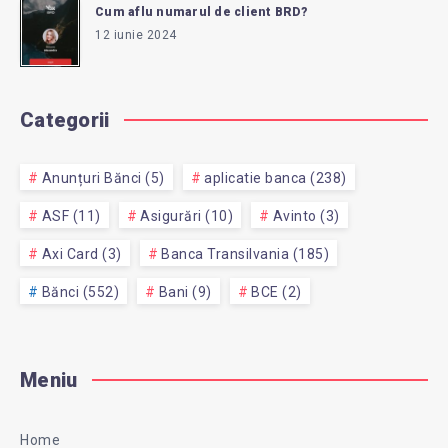
Cum aflu numarul de client BRD?
12 iunie 2024
Categorii
Anunțuri Bănci (5)
aplicatie banca (238)
ASF (11)
Asigurări (10)
Avinto (3)
Axi Card (3)
Banca Transilvania (185)
Bănci (552)
Bani (9)
BCE (2)
Meniu
Home