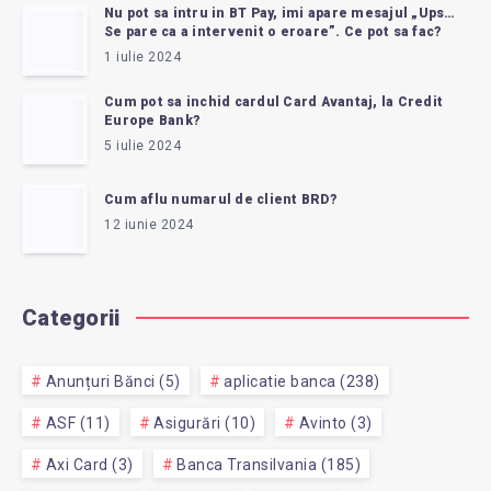
Nu pot sa intru in BT Pay, imi apare mesajul „Ups…
Se pare ca a intervenit o eroare”. Ce pot sa fac?
1 iulie 2024
Cum pot sa inchid cardul Card Avantaj, la Credit
Europe Bank?
5 iulie 2024
Cum aflu numarul de client BRD?
12 iunie 2024
Categorii
Anunțuri Bănci (5)
aplicatie banca (238)
ASF (11)
Asigurări (10)
Avinto (3)
Axi Card (3)
Banca Transilvania (185)