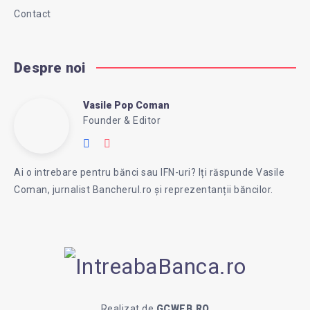
Contact
Despre noi
Vasile Pop Coman
Vasile
Founder & Editor
Follow
Website:
Pop
me
https://intreababanca.ro/
Ai o intrebare pentru bănci sau IFN-uri? Iți răspunde Vasile
on
Coman, jurnalist Bancherul.ro și reprezentanții băncilor.
Facebook
Coman
Realizat de
GCWEB.RO