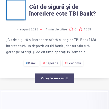
CÂT
Cât de sigură și de
încredere este TBI Bank?
DE
SIGURĂ
4 august 2025
1
min de citire
0
1059
ȘI
„Cit de sigură și încredere oferă clienților TBI Bank? Mă
interesează un depozit cu tbi bank , dar nu știu cîtă
DE
garanție oferiți, și de cit timp operați in România,…
ÎNCREDERE
Bănci
Depozite
Economii
ESTE
Citește mai mult
TBI
BANK?