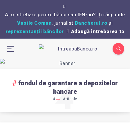
Ai o intrebare pentru bănci sau IFN-uri? Iți răspunde
Vasile Coman
, jurnalist
Bancherul.ro
și
reprezentanții băncilor
.
Adaugă întrebarea ta
fondul de garantare a depozitelor
4
bancare
4
Articole