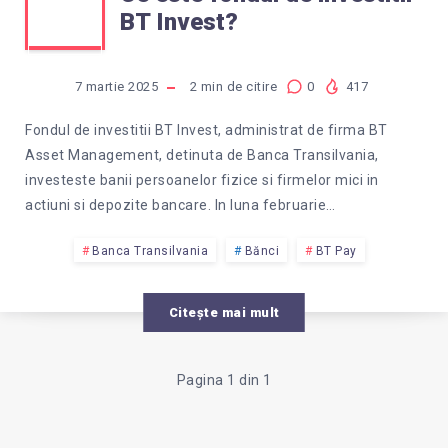
BT Invest?
ESTE
FONDUL
7 martie 2025
2
min de citire
0
417
DE
Fondul de investitii BT Invest, administrat de firma BT
Asset Management, detinuta de Banca Transilvania,
INVESTITII
investeste banii persoanelor fizice si firmelor mici in
actiuni si depozite bancare. In luna februarie…
BT
Banca Transilvania
Bănci
BT Pay
INVEST?
Citește mai mult
Pagina 1 din 1