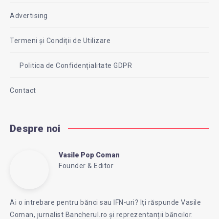
Advertising
Termeni și Condiții de Utilizare
Politica de Confidențialitate GDPR
Contact
Despre noi
Vasile Pop Coman
Vasile
Founder & Editor
Follow
Website:
Pop
me
https://intreababanca.ro/
Ai o intrebare pentru bănci sau IFN-uri? Iți răspunde Vasile
on
Coman, jurnalist Bancherul.ro și reprezentanții băncilor.