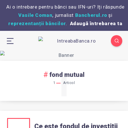
Ai o intrebare pentru bănci sau IFN-uri? Iți răspunde
Vasile Coman
, jurnalist
Bancherul.ro
și
reprezentanții băncilor
.
Adaugă întrebarea ta
1
fond mutual
1
Articol
CE
Ce este fondul de investitii