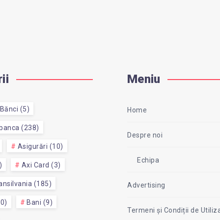
ii
Meniu
Bănci (5)
Home
 banca (238)
Despre noi
Asigurări (10)
Echipa
)
Axi Card (3)
nsilvania (185)
Advertising
50)
Bani (9)
Termeni și Condiții de Utiliz