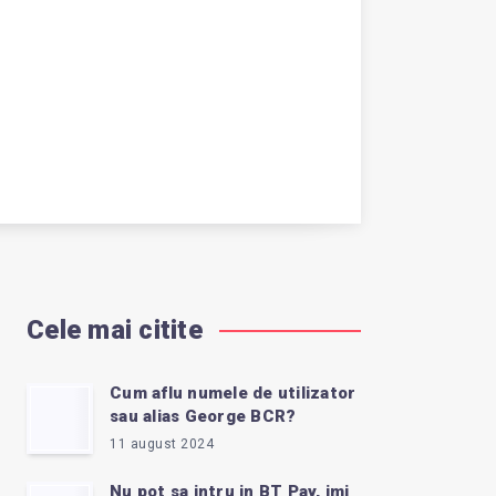
Cele mai citite
Cum aflu numele de utilizator
sau alias George BCR?
11 august 2024
Nu pot sa intru in BT Pay, imi