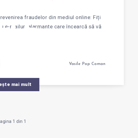
IT
evenirea fraudelor din mediul online: Fiți
ELE
u e-mailuri alarmante care încearcă să vă
n…
E?
Vasile Pop Coman
ește mai mult
agina 1 din 1