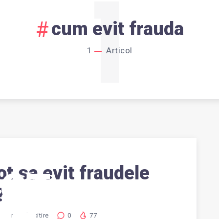
1
cum evit frauda
1
Articol
t sa evit fraudele
POT
?
1
min de citire
0
77