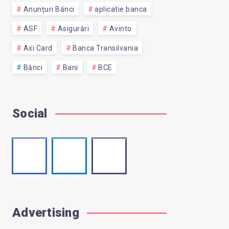
Anunțuri Bănci
aplicatie banca
ASF
Asigurări
Avinto
Axi Card
Banca Transilvania
Bănci
Bani
BCE
Social
Faceb
Linke
Email
Contact
ook
din
me!
Follow me!
Visit me!
Advertising