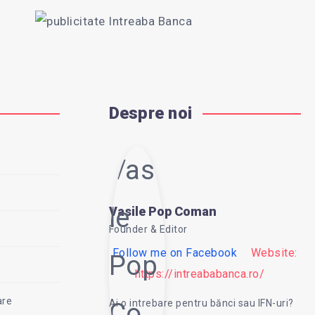
Despre noi
Vasi
le
Vasile Pop Coman
Founder & Editor
Follow me on Facebook
Website:
Pop
https://intreababanca.ro/
are
Ai o intrebare pentru bănci sau IFN-uri?
Co