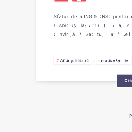
SA EV
Sfaturi de la ING & DNSC pentru pr
FRAUD
suspicioși dacă primiți mesaje sa
convingă să executați o acțiune î
ONLIN
Anunțuri Bănci
Fraude Online
Cit
P