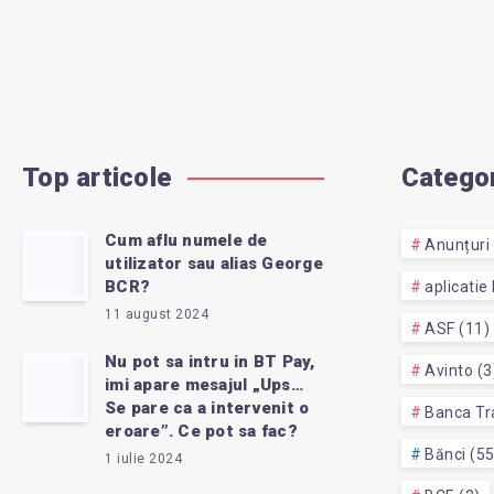
Top articole
Categor
Cum aflu numele de
Anunțuri 
utilizator sau alias George
BCR?
aplicatie
11 august 2024
ASF (11)
Nu pot sa intru in BT Pay,
Avinto (3
imi apare mesajul „Ups…
Se pare ca a intervenit o
Banca Tra
eroare”. Ce pot sa fac?
Bănci (5
1 iulie 2024