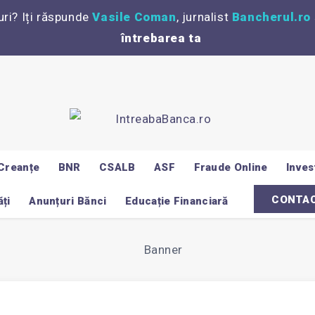
uri? Iți răspunde
Vasile Coman
, jurnalist
Bancherul.ro
întrebarea ta
Creanțe
BNR
CSALB
ASF
Fraude Online
Invest
CONTA
ți
Anunțuri Bănci
Educație Financiară