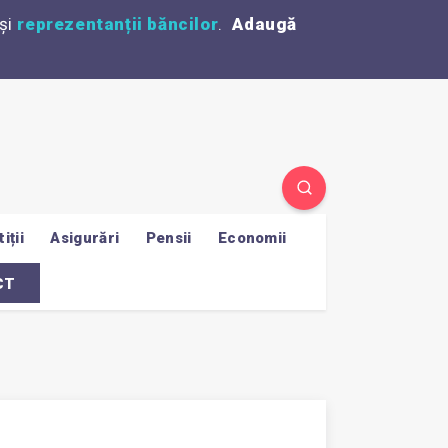
și
reprezentanții băncilor
.
Adaugă
iții
Asigurări
Pensii
Economii
CT