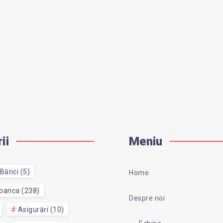
ii
Meniu
Bănci (5)
Home
 banca (238)
Despre noi
Asigurări (10)