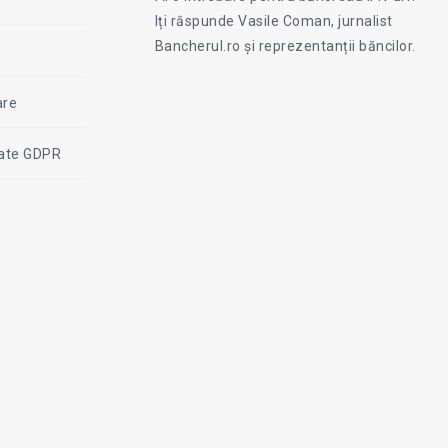
on
Iți răspunde Vasile Coman, jurnalist
Facebook
Coman
Bancherul.ro și reprezentanții băncilor.
are
itate GDPR