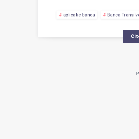
DESCH
aplicatie banca
Banca Transilv
UN
Cit
CONT
P
ÎN
EURO