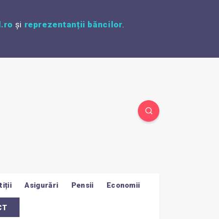
.ro
și
reprezentanții băncilor
.
iții
Asigurări
Pensii
Economii
CT