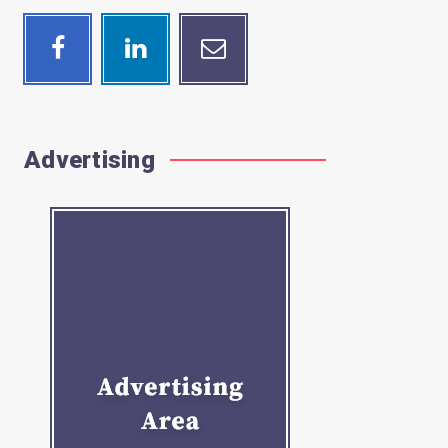
Facebook
Linkedin
Email
Follow
Visit
Contact
me!
me!
me!
Advertising