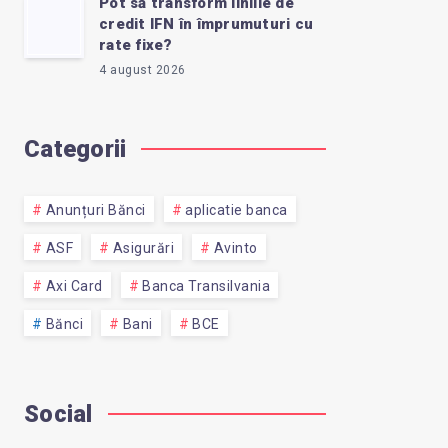
Pot să transform liniile de
credit IFN în împrumuturi cu
rate fixe?
4 august 2026
Categorii
Anunțuri Bănci
aplicatie banca
ASF
Asigurări
Avinto
Axi Card
Banca Transilvania
Bănci
Bani
BCE
Social