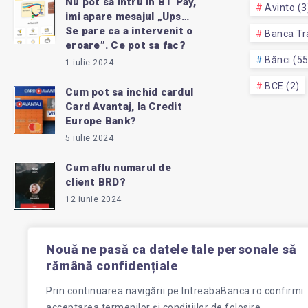
Nu pot sa intru in BT Pay,
Avinto (3
imi apare mesajul „Ups…
Se pare ca a intervenit o
Banca Tra
eroare”. Ce pot sa fac?
Bănci (5
1 iulie 2024
BCE (2)
Cum pot sa inchid cardul
Card Avantaj, la Credit
Europe Bank?
5 iulie 2024
Cum aflu numarul de
client BRD?
12 iunie 2024
Nouă ne pasă ca datele tale personale să
rămână confidențiale
Prin continuarea navigării pe
IntreabaBanca.ro
confirmi
acceptarea termenilor și condițiilor de folosire.