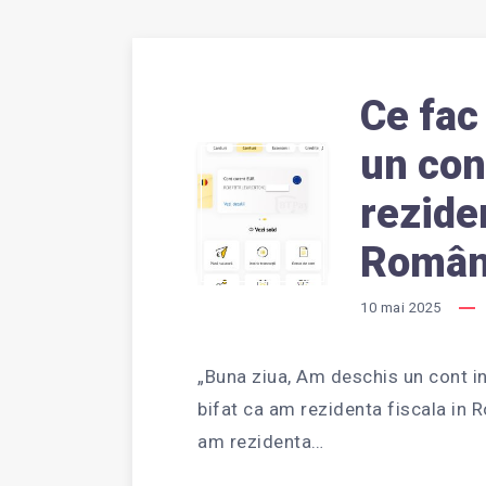
Ce fac
un con
CE
reziden
FAC
Român
10 mai 2025
DACĂ
„Buna ziua, Am deschis un cont in
bifat ca am rezidenta fiscala in 
AM
am rezidenta…