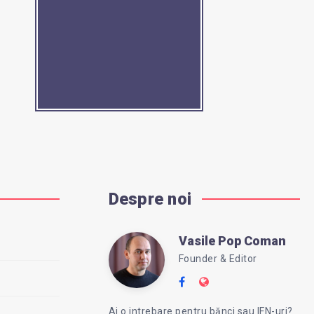
Despre noi
Vasile Pop Coman
Vasile
Founder & Editor
Follow
Website:
Pop
me
https://intreababanc
Ai o intrebare pentru bănci sau IFN-uri?