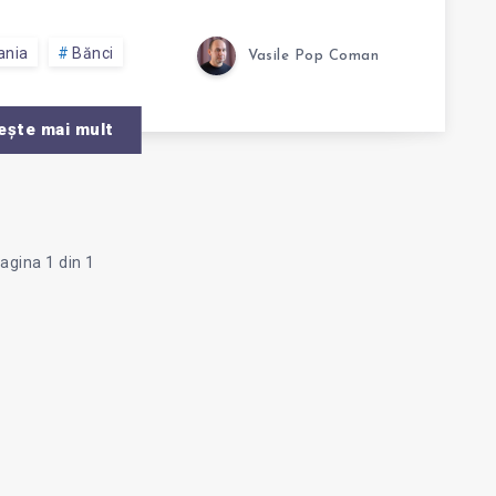
IS
ania
Bănci
Vasile Pop Coman
ește mai mult
agina 1 din 1