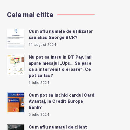
Cele mai citite
Cum aflu numele de utilizator
sau alias George BCR?
11 august 2024
Nu pot sa intru in BT Pay, imi
apare mesajul „Ups… Se pare
ca a intervenit o eroare”. Ce
pot sa fac?
1 iulie 2024
Cum pot sa inchid cardul Card
Avantaj, la Credit Europe
Bank?
5 iulie 2024
Cum aflu numarul de client