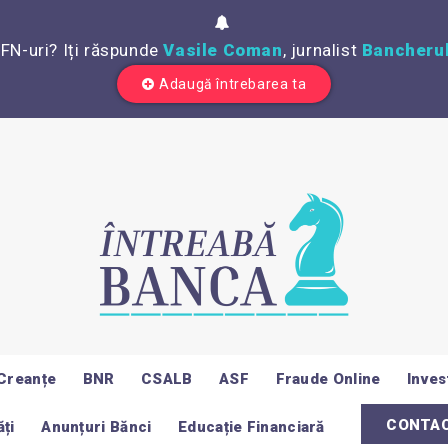
IFN-uri? Iți răspunde
Vasile Coman
, jurnalist
Bancherul
Adaugă întrebarea ta
Creanțe
BNR
CSALB
ASF
Fraude Online
Invest
CONTA
ți
Anunțuri Bănci
Educație Financiară