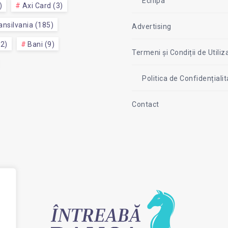
Echipa
)
Axi Card (3)
nsilvania (185)
Advertising
52)
Bani (9)
Termeni și Condiții de Utiliz
Politica de Confidențial
Contact