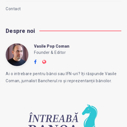
Contact
Despre noi
Vasile Pop Coman
Vasile
Founder & Editor
Follow
Website:
Pop
me
https://intreababanca.ro/
Ai o intrebare pentru bănci sau IFN-uri? Iți răspunde Vasile
on
Coman, jurnalist Bancherul.ro și reprezentanții băncilor.
Facebook
Coman