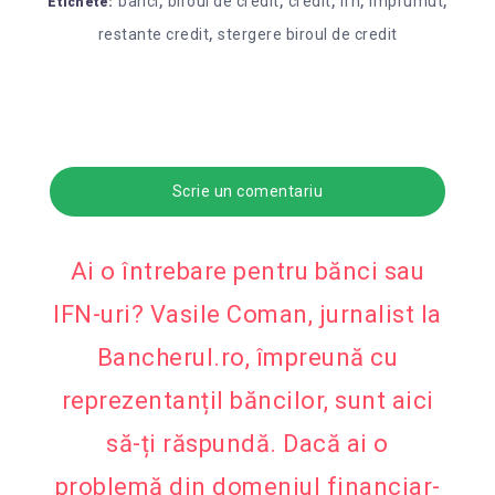
banci
biroul de credit
credit
ifn
imprumut
Etichete:
,
restante credit
stergere biroul de credit
Scrie un comentariu
Ai o întrebare pentru bănci sau
IFN-uri? Vasile Coman, jurnalist la
Bancherul.ro, împreună cu
reprezentanțiI băncilor, sunt aici
să-ți răspundă. Dacă ai o
problemă din domeniul financiar-