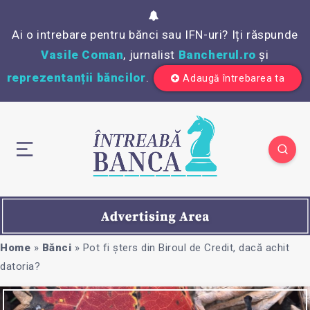
Ai o intrebare pentru bănci sau IFN-uri? Iți răspunde
Vasile Coman
, jurnalist
Bancherul.ro
și
reprezentanții băncilor
.
Adaugă întrebarea ta
Home
»
Bănci
»
Pot fi șters din Biroul de Credit, dacă achit
datoria?