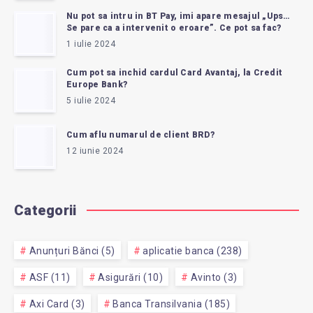
Nu pot sa intru in BT Pay, imi apare mesajul „Ups…
Se pare ca a intervenit o eroare”. Ce pot sa fac?
1 iulie 2024
Cum pot sa inchid cardul Card Avantaj, la Credit
Europe Bank?
5 iulie 2024
Cum aflu numarul de client BRD?
12 iunie 2024
Categorii
Anunțuri Bănci (5)
aplicatie banca (238)
ASF (11)
Asigurări (10)
Avinto (3)
Axi Card (3)
Banca Transilvania (185)