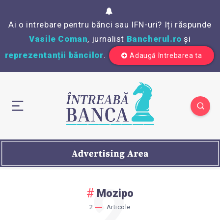
Ai o intrebare pentru bănci sau IFN-uri? Iți răspunde
Vasile Coman
, jurnalist
Bancherul.ro
și
reprezentanții băncilor
.
Adaugă întrebarea ta
2
Mozipo
2
Articole