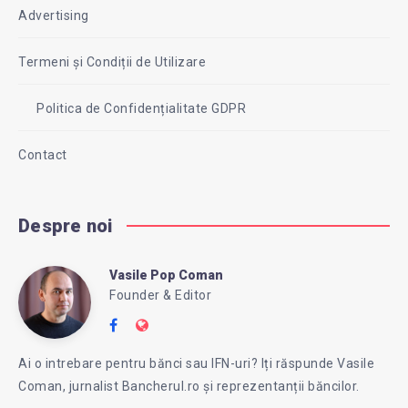
Advertising
Termeni și Condiții de Utilizare
Politica de Confidențialitate GDPR
Contact
Despre noi
Vasile Pop Coman
Vasile
Founder & Editor
Follow
Website:
Pop
me
https://intreababanca.ro/
Ai o intrebare pentru bănci sau IFN-uri? Iți răspunde Vasile
on
Coman, jurnalist Bancherul.ro și reprezentanții băncilor.
Facebook